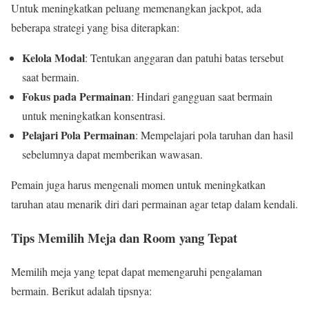
Untuk meningkatkan peluang memenangkan jackpot, ada
beberapa strategi yang bisa diterapkan:
Kelola Modal
: Tentukan anggaran dan patuhi batas tersebut
saat bermain.
Fokus pada Permainan
: Hindari gangguan saat bermain
untuk meningkatkan konsentrasi.
Pelajari Pola Permainan
: Mempelajari pola taruhan dan hasil
sebelumnya dapat memberikan wawasan.
Pemain juga harus mengenali momen untuk meningkatkan
taruhan atau menarik diri dari permainan agar tetap dalam kendali.
Tips Memilih Meja dan Room yang Tepat
Memilih meja yang tepat dapat memengaruhi pengalaman
bermain. Berikut adalah tipsnya: