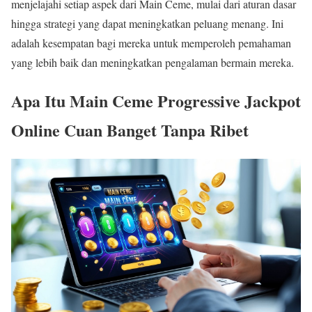
menjelajahi setiap aspek dari Main Ceme, mulai dari aturan dasar
hingga strategi yang dapat meningkatkan peluang menang. Ini
adalah kesempatan bagi mereka untuk memperoleh pemahaman
yang lebih baik dan meningkatkan pengalaman bermain mereka.
Apa Itu Main Ceme Progressive Jackpot
Online Cuan Banget Tanpa Ribet