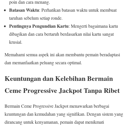
poin dan cara menang.
Batasan Waktu
: Perhatikan batasan waktu untuk membuat
taruhan sebelum setiap ronde.
Pentingnya Pengundian Kartu
: Mengerti bagaimana kartu
dibagikan dan cara bertaruh berdasarkan nilai kartu sangat
krusial.
Memahami semua aspek ini akan membantu pemain beradaptasi
dan memanfaatkan peluang secara optimal.
Keuntungan dan Kelebihan Bermain
Ceme Progressive Jackpot Tanpa Ribet
Bermain Ceme Progressive Jackpot menawarkan berbagai
keuntungan dan kemudahan yang signifikan. Dengan sistem yang
dirancang untuk kenyamanan, pemain dapat menikmati