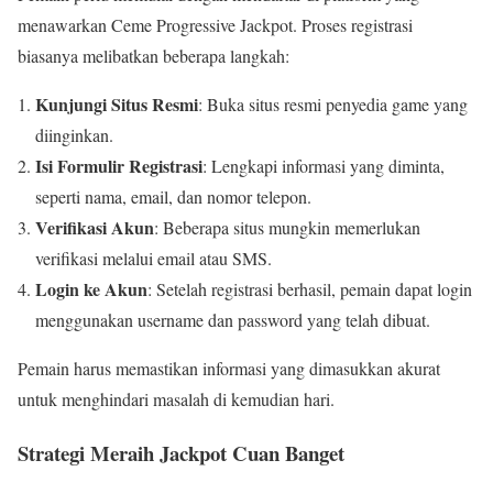
menawarkan Ceme Progressive Jackpot. Proses registrasi
biasanya melibatkan beberapa langkah:
Kunjungi Situs Resmi
: Buka situs resmi penyedia game yang
diinginkan.
Isi Formulir Registrasi
: Lengkapi informasi yang diminta,
seperti nama, email, dan nomor telepon.
Verifikasi Akun
: Beberapa situs mungkin memerlukan
verifikasi melalui email atau SMS.
Login ke Akun
: Setelah registrasi berhasil, pemain dapat login
menggunakan username dan password yang telah dibuat.
Pemain harus memastikan informasi yang dimasukkan akurat
untuk menghindari masalah di kemudian hari.
Strategi Meraih Jackpot Cuan Banget