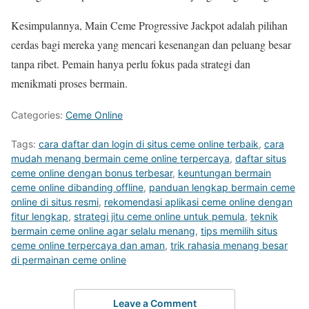
Kesimpulannya, Main Ceme Progressive Jackpot adalah pilihan
cerdas bagi mereka yang mencari kesenangan dan peluang besar
tanpa ribet. Pemain hanya perlu fokus pada strategi dan
menikmati proses bermain.
Categories:
Ceme Online
Tags:
cara daftar dan login di situs ceme online terbaik
,
cara
mudah menang bermain ceme online terpercaya
,
daftar situs
ceme online dengan bonus terbesar
,
keuntungan bermain
ceme online dibanding offline
,
panduan lengkap bermain ceme
online di situs resmi
,
rekomendasi aplikasi ceme online dengan
fitur lengkap
,
strategi jitu ceme online untuk pemula
,
teknik
bermain ceme online agar selalu menang
,
tips memilih situs
ceme online terpercaya dan aman
,
trik rahasia menang besar
di permainan ceme online
Leave a Comment