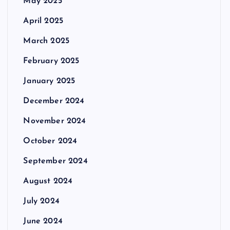
May 2025
April 2025
March 2025
February 2025
January 2025
December 2024
November 2024
October 2024
September 2024
August 2024
July 2024
June 2024