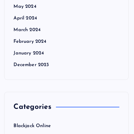
May 2024
April 2024
March 2024
February 2024
January 2024
December 2023
Categories
Blackjack Online