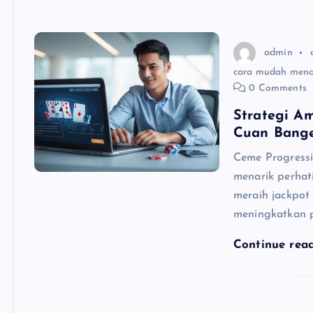
admin
cara mudah mena
0 Comments
Strategi A
Cuan Bang
Ceme Progressi
menarik perhat
meraih jackpot
meningkatkan 
Continue rea