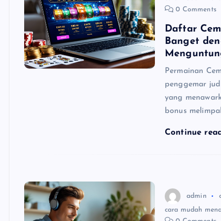
0 Comments
Daftar Cem
Banget den
Menguntun
Permainan Ceme
penggemar judi
yang menawark
bonus melimpah
Continue rea
admin
cara mudah mena