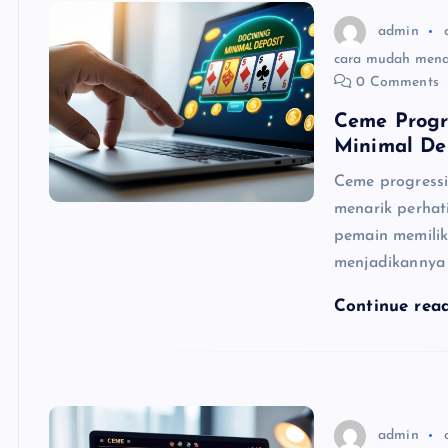
admin
cara mudah mena
0 Comments
Ceme Progr
Minimal De
Ceme progressi
menarik perhat
pemain memilik
menjadikannya 
Continue rea
admin