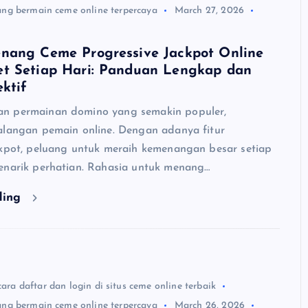
ng bermain ceme online terpercaya
March 27, 2026
nang Ceme Progressive Jackpot Online
t Setiap Hari: Panduan Lengkap dan
ektif
n permainan domino yang semakin populer,
alangan pemain online. Dengan adanya fitur
ckpot, peluang untuk meraih kemenangan besar setiap
enarik perhatian. Rahasia untuk menang…
ding
cara daftar dan login di situs ceme online terbaik
ng bermain ceme online terpercaya
March 26, 2026