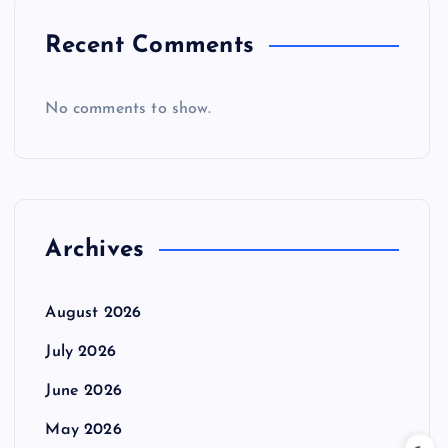
Recent Comments
No comments to show.
Archives
August 2026
July 2026
June 2026
May 2026