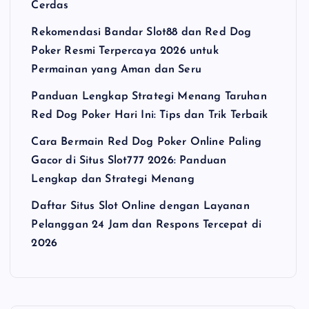
Cerdas
Rekomendasi Bandar Slot88 dan Red Dog
Poker Resmi Terpercaya 2026 untuk
Permainan yang Aman dan Seru
Panduan Lengkap Strategi Menang Taruhan
Red Dog Poker Hari Ini: Tips dan Trik Terbaik
Cara Bermain Red Dog Poker Online Paling
Gacor di Situs Slot777 2026: Panduan
Lengkap dan Strategi Menang
Daftar Situs Slot Online dengan Layanan
Pelanggan 24 Jam dan Respons Tercepat di
2026