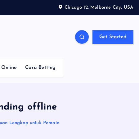
Chicago 12, Melborne City, USA
Get Started
 Online
Cara Betting
ding offline
duan Lengkap untuk Pemain