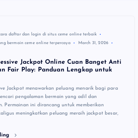
cara daftar dan login di situs ceme online terbaik
ng bermain ceme online terpercaya
March 31, 2026
essive Jackpot Online Cuan Banget Anti
n Fair Play: Panduan Lengkap untuk
ive Jackpot menawarkan peluang menarik bagi para
encari pengalaman bermain yang adil dan
. Permainan ini dirancang untuk memberikan
aligus meningkatkan peluang meraih jackpot besar,
ding