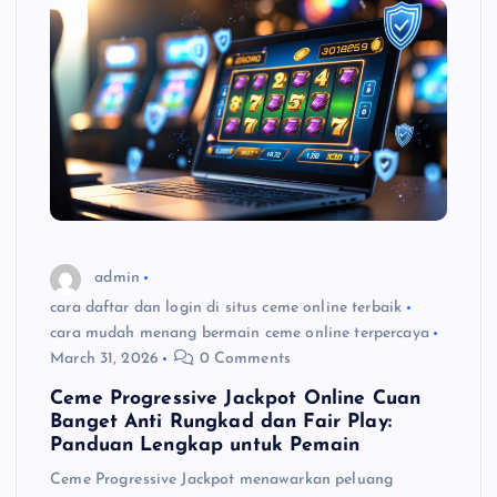
admin
cara daftar dan login di situs ceme online terbaik
cara mudah menang bermain ceme online terpercaya
March 31, 2026
0 Comments
Ceme Progressive Jackpot Online Cuan
Banget Anti Rungkad dan Fair Play:
Panduan Lengkap untuk Pemain
Ceme Progressive Jackpot menawarkan peluang