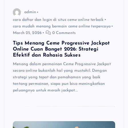
admin
cara daftar dan login di situs ceme online terbaik
cara mudah menang bermain ceme online terpercaya
March 25, 2026
0 Comments
Tips Menang Ceme Progressive Jackpot
Online Cuan Banget 2026: Strategi
Efektif dan Rahasia Sukses
Menang dalam permainan Ceme Progressive Jackpot
secara online bukanlah hal yang mustahil. Dengan
strategi yang tepat dan pemahaman yang baik
tentang permainan, siapa pun bisa meningkatkan
peluangnya untuk meraih jackpot.…