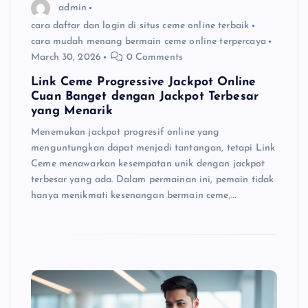
admin
cara daftar dan login di situs ceme online terbaik
cara mudah menang bermain ceme online terpercaya
March 30, 2026
0 Comments
Link Ceme Progressive Jackpot Online
Cuan Banget dengan Jackpot Terbesar
yang Menarik
Menemukan jackpot progresif online yang
menguntungkan dapat menjadi tantangan, tetapi Link
Ceme menawarkan kesempatan unik dengan jackpot
terbesar yang ada. Dalam permainan ini, pemain tidak
hanya menikmati kesenangan bermain ceme,…