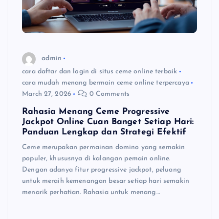
admin
cara daftar dan login di situs ceme online terbaik
cara mudah menang bermain ceme online terpercaya
March 27, 2026
0 Comments
Rahasia Menang Ceme Progressive
Jackpot Online Cuan Banget Setiap Hari:
Panduan Lengkap dan Strategi Efektif
Ceme merupakan permainan domino yang semakin
populer, khususnya di kalangan pemain online.
Dengan adanya fitur progressive jackpot, peluang
untuk meraih kemenangan besar setiap hari semakin
menarik perhatian. Rahasia untuk menang…