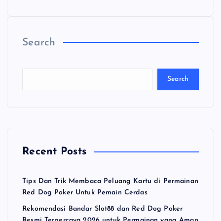
Search
Search
Recent Posts
Tips Dan Trik Membaca Peluang Kartu di Permainan
Red Dog Poker Untuk Pemain Cerdas
Rekomendasi Bandar Slot88 dan Red Dog Poker
Resmi Terpercaya 2026 untuk Permainan yang Aman