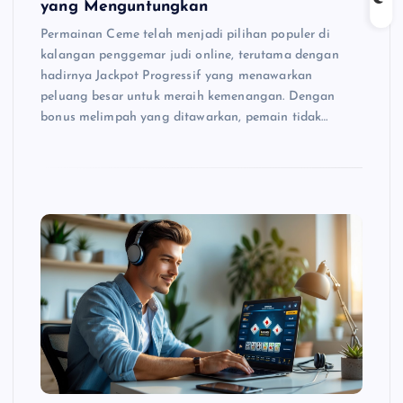
yang Menguntungkan
Permainan Ceme telah menjadi pilihan populer di
kalangan penggemar judi online, terutama dengan
hadirnya Jackpot Progressif yang menawarkan
peluang besar untuk meraih kemenangan. Dengan
bonus melimpah yang ditawarkan, pemain tidak…