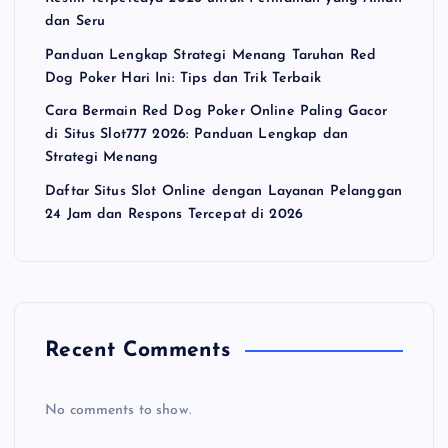
dan Seru
Panduan Lengkap Strategi Menang Taruhan Red
Dog Poker Hari Ini: Tips dan Trik Terbaik
Cara Bermain Red Dog Poker Online Paling Gacor
di Situs Slot777 2026: Panduan Lengkap dan
Strategi Menang
Daftar Situs Slot Online dengan Layanan Pelanggan
24 Jam dan Respons Tercepat di 2026
Recent Comments
No comments to show.