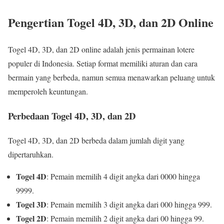
Pengertian Togel 4D, 3D, dan 2D Online
Togel 4D, 3D, dan 2D online adalah jenis permainan lotere
populer di Indonesia. Setiap format memiliki aturan dan cara
bermain yang berbeda, namun semua menawarkan peluang untuk
memperoleh keuntungan.
Perbedaan Togel 4D, 3D, dan 2D
Togel 4D, 3D, dan 2D berbeda dalam jumlah digit yang
dipertaruhkan.
Togel 4D
: Pemain memilih 4 digit angka dari 0000 hingga
9999.
Togel 3D
: Pemain memilih 3 digit angka dari 000 hingga 999.
Togel 2D
: Pemain memilih 2 digit angka dari 00 hingga 99.