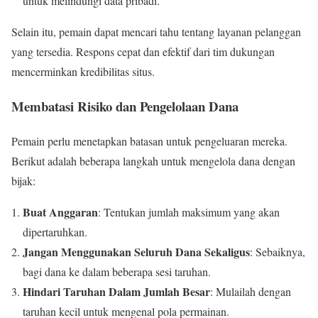
untuk melindungi data pribadi.
Selain itu, pemain dapat mencari tahu tentang layanan pelanggan
yang tersedia. Respons cepat dan efektif dari tim dukungan
mencerminkan kredibilitas situs.
Membatasi Risiko dan Pengelolaan Dana
Pemain perlu menetapkan batasan untuk pengeluaran mereka.
Berikut adalah beberapa langkah untuk mengelola dana dengan
bijak:
Buat Anggaran
: Tentukan jumlah maksimum yang akan
dipertaruhkan.
Jangan Menggunakan Seluruh Dana Sekaligus
: Sebaiknya,
bagi dana ke dalam beberapa sesi taruhan.
Hindari Taruhan Dalam Jumlah Besar
: Mulailah dengan
taruhan kecil untuk mengenal pola permainan.