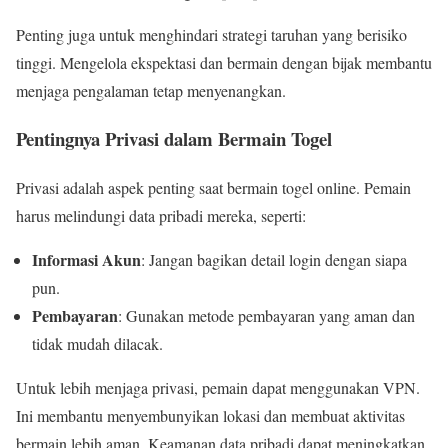
Penting juga untuk menghindari strategi taruhan yang berisiko
tinggi. Mengelola ekspektasi dan bermain dengan bijak membantu
menjaga pengalaman tetap menyenangkan.
Pentingnya Privasi dalam Bermain Togel
Privasi adalah aspek penting saat bermain togel online. Pemain
harus melindungi data pribadi mereka, seperti:
Informasi Akun
: Jangan bagikan detail login dengan siapa
pun.
Pembayaran
: Gunakan metode pembayaran yang aman dan
tidak mudah dilacak.
Untuk lebih menjaga privasi, pemain dapat menggunakan VPN.
Ini membantu menyembunyikan lokasi dan membuat aktivitas
bermain lebih aman. Keamanan data pribadi dapat meningkatkan