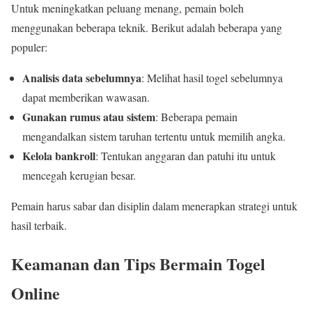
Untuk meningkatkan peluang menang, pemain boleh
menggunakan beberapa teknik. Berikut adalah beberapa yang
populer:
Analisis data sebelumnya
: Melihat hasil togel sebelumnya
dapat memberikan wawasan.
Gunakan rumus atau sistem
: Beberapa pemain
mengandalkan sistem taruhan tertentu untuk memilih angka.
Kelola bankroll
: Tentukan anggaran dan patuhi itu untuk
mencegah kerugian besar.
Pemain harus sabar dan disiplin dalam menerapkan strategi untuk
hasil terbaik.
Keamanan dan Tips Bermain Togel
Online