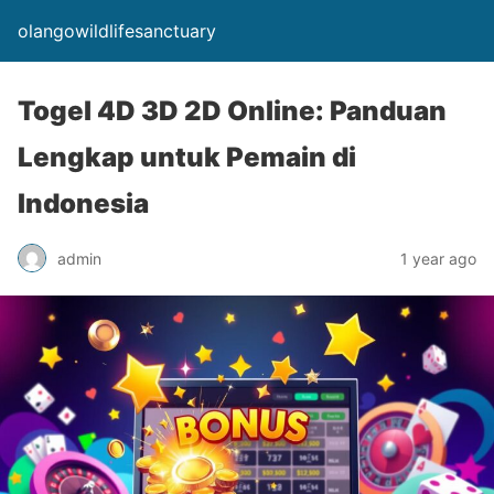
olangowildlifesanctuary
Togel 4D 3D 2D Online: Panduan
Lengkap untuk Pemain di
Indonesia
admin
1 year ago