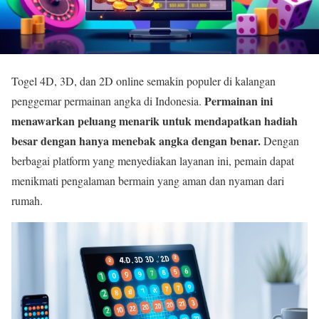
Togel 4D, 3D, dan 2D online semakin populer di kalangan
Permainan ini
penggemar permainan angka di Indonesia.
menawarkan peluang menarik untuk mendapatkan hadiah
besar dengan hanya menebak angka dengan benar.
Dengan
berbagai platform yang menyediakan layanan ini, pemain dapat
menikmati pengalaman bermain yang aman dan nyaman dari
rumah.