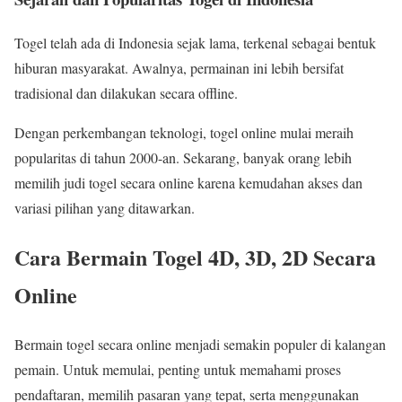
Togel telah ada di Indonesia sejak lama, terkenal sebagai bentuk
hiburan masyarakat. Awalnya, permainan ini lebih bersifat
tradisional dan dilakukan secara offline.
Dengan perkembangan teknologi, togel online mulai meraih
popularitas di tahun 2000-an. Sekarang, banyak orang lebih
memilih judi togel secara online karena kemudahan akses dan
variasi pilihan yang ditawarkan.
Cara Bermain Togel 4D, 3D, 2D Secara
Online
Bermain togel secara online menjadi semakin populer di kalangan
pemain. Untuk memulai, penting untuk memahami proses
pendaftaran, memilih pasaran yang tepat, serta menggunakan