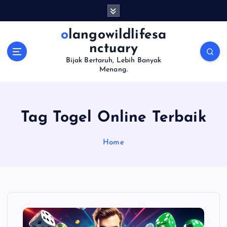
S
k
i
olangowildlifesa
p
nctuary
t
Bijak Bertaruh, Lebih Banyak
o
Menang.
c
o
n
t
Tag Togel Online Terbaik
e
n
Home
t