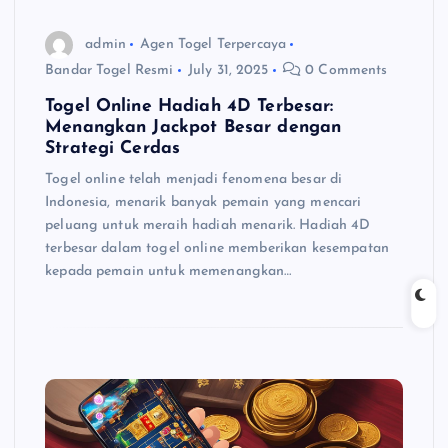
admin
Agen Togel Terpercaya
Bandar Togel Resmi
July 31, 2025
0 Comments
Togel Online Hadiah 4D Terbesar:
Menangkan Jackpot Besar dengan
Strategi Cerdas
Togel online telah menjadi fenomena besar di
Indonesia, menarik banyak pemain yang mencari
peluang untuk meraih hadiah menarik. Hadiah 4D
terbesar dalam togel online memberikan kesempatan
kepada pemain untuk memenangkan…