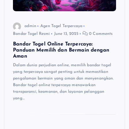
admin
Agen Togel Terpercaya
Bandar Togel Resmi
June 13, 2025
0 Comments
Bandar Togel Online Terpercaya:
Panduan Memilih dan Bermain dengan
Aman
Dalam dunia perjudian online, memilih bandar togel
yang terpercaya sangat penting untuk memastikan
pengalaman bermain yang aman dan menyenangkan.
Bandar togel online terpercaya menawarkan
transparansi, keamanan, dan layanan pelanggan
yang…