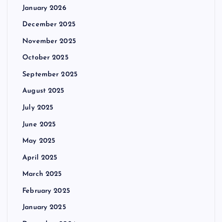
January 2026
December 2025
November 2025
October 2025
September 2025
August 2025
July 2025
June 2025
May 2025
April 2025
March 2025
February 2025
January 2025