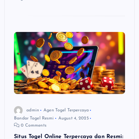
admin
Agen Togel Terpercaya
Bandar Togel Resmi
August 4, 2025
0 Comments
Situs Togel Online Terpercaya dan Resmi: