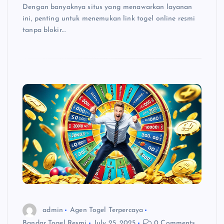
Dengan banyaknya situs yang menawarkan layanan
ini, penting untuk menemukan link togel online resmi
tanpa blokir…
admin
Agen Togel Terpercaya
Bandar Togel Resmi
July 25, 2025
0 Comments