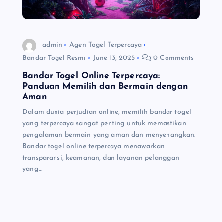
admin
Agen Togel Terpercaya
Bandar Togel Resmi
June 13, 2025
0 Comments
Bandar Togel Online Terpercaya:
Panduan Memilih dan Bermain dengan
Aman
Dalam dunia perjudian online, memilih bandar togel
yang terpercaya sangat penting untuk memastikan
pengalaman bermain yang aman dan menyenangkan.
Bandar togel online terpercaya menawarkan
transparansi, keamanan, dan layanan pelanggan
yang…