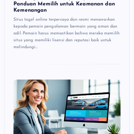
Panduan Memilih untuk Keamanan dan
Kemenangan
Situs togel online terpercaya dan resmi menawarkan
kepada pemain pengalaman bermain yang aman dan
adil. Pemain harus memastikan bahwa mereka memilih
situs yang memiliki lisensi dan reputasi baik untuk
melindungi…