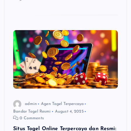
admin
Agen Togel Terpercaya
Bandar Togel Resmi
August 4, 2025
0 Comments
Situs Togel Online Terpercaya dan Resmi: