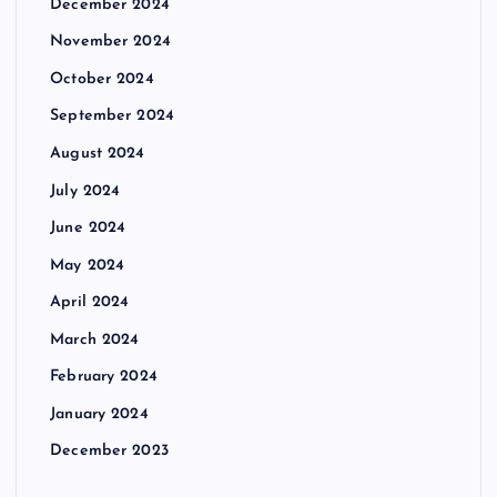
December 2024
November 2024
October 2024
September 2024
August 2024
July 2024
June 2024
May 2024
April 2024
March 2024
February 2024
January 2024
December 2023