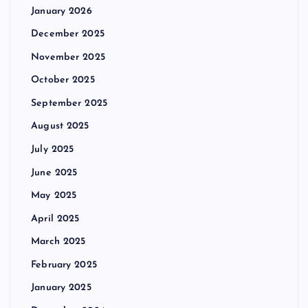
January 2026
December 2025
November 2025
October 2025
September 2025
August 2025
July 2025
June 2025
May 2025
April 2025
March 2025
February 2025
January 2025