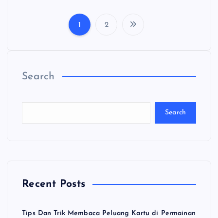
1
2
P
o
Search
s
t
Search
s
p
a
Recent Posts
g
Tips Dan Trik Membaca Peluang Kartu di Permainan