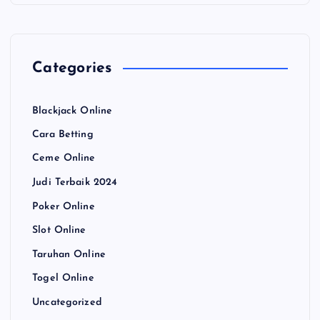
Categories
Blackjack Online
Cara Betting
Ceme Online
Judi Terbaik 2024
Poker Online
Slot Online
Taruhan Online
Togel Online
Uncategorized