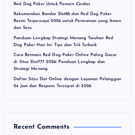
i
Red Dog Poker Untuk Pemain Cerdas
Rekomendasi Bandar Slot88 dan Red Dog Poker
n
Resmi Terpercaya 2026 untuk Permainan yang Aman
dan Seru
a
Panduan Lengkap Strategi Menang Taruhan Red
Dog Poker Hari Ini: Tips dan Trik Terbaik
t
Cara Bermain Red Dog Poker Online Paling Gacor
i
di Situs Slot777 2026: Panduan Lengkap dan
Strategi Menang
o
Daftar Situs Slot Online dengan Layanan Pelanggan
24 Jam dan Respons Tercepat di 2026
n
Recent Comments