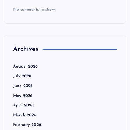
No comments to show.
Archives
August 2026
July 2026
June 2026
May 2026
April 2026
March 2026
February 2026