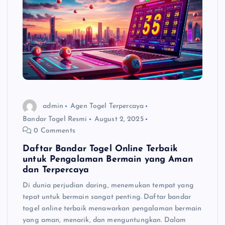
admin
Agen Togel Terpercaya
Bandar Togel Resmi
August 2, 2025
0 Comments
Daftar Bandar Togel Online Terbaik
untuk Pengalaman Bermain yang Aman
dan Terpercaya
Di dunia perjudian daring, menemukan tempat yang
tepat untuk bermain sangat penting. Daftar bandar
togel online terbaik menawarkan pengalaman bermain
yang aman, menarik, dan menguntungkan. Dalam