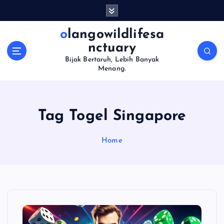
S
k
i
olangowildlifesa
p
nctuary
t
Bijak Bertaruh, Lebih Banyak
o
Menang.
c
o
n
t
Tag Togel Singapore
e
n
Home
t