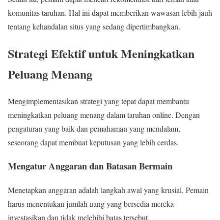
komunitas taruhan. Hal ini dapat memberikan wawasan lebih jauh
tentang kehandalan situs yang sedang dipertimbangkan.
Strategi Efektif untuk Meningkatkan
Peluang Menang
Mengimplementasikan strategi yang tepat dapat membantu
meningkatkan peluang menang dalam taruhan online. Dengan
pengaturan yang baik dan pemahaman yang mendalam,
seseorang dapat membuat keputusan yang lebih cerdas.
Mengatur Anggaran dan Batasan Bermain
Menetapkan anggaran adalah langkah awal yang krusial. Pemain
harus menentukan jumlah uang yang bersedia mereka
investasikan dan tidak melebihi batas tersebut.