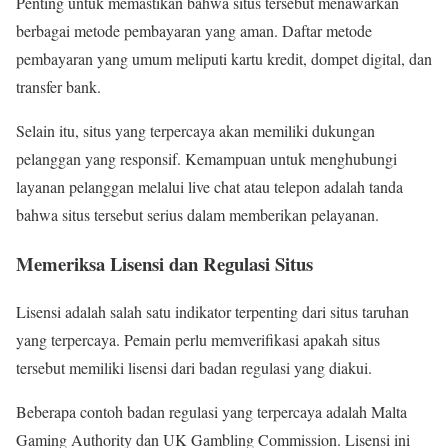
Penting untuk memastikan bahwa situs tersebut menawarkan
berbagai metode pembayaran yang aman. Daftar metode
pembayaran yang umum meliputi kartu kredit, dompet digital, dan
transfer bank.
Selain itu, situs yang terpercaya akan memiliki dukungan
pelanggan yang responsif. Kemampuan untuk menghubungi
layanan pelanggan melalui live chat atau telepon adalah tanda
bahwa situs tersebut serius dalam memberikan pelayanan.
Memeriksa Lisensi dan Regulasi Situs
Lisensi adalah salah satu indikator terpenting dari situs taruhan
yang terpercaya. Pemain perlu memverifikasi apakah situs
tersebut memiliki lisensi dari badan regulasi yang diakui.
Beberapa contoh badan regulasi yang terpercaya adalah Malta
Gaming Authority dan UK Gambling Commission. Lisensi ini