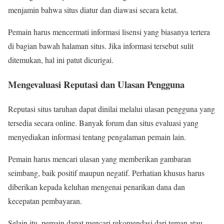
menjamin bahwa situs diatur dan diawasi secara ketat.
Pemain harus mencermati informasi lisensi yang biasanya tertera
di bagian bawah halaman situs. Jika informasi tersebut sulit
ditemukan, hal ini patut dicurigai.
Mengevaluasi Reputasi dan Ulasan Pengguna
Reputasi situs taruhan dapat dinilai melalui ulasan pengguna yang
tersedia secara online. Banyak forum dan situs evaluasi yang
menyediakan informasi tentang pengalaman pemain lain.
Pemain harus mencari ulasan yang memberikan gambaran
seimbang, baik positif maupun negatif. Perhatian khusus harus
diberikan kepada keluhan mengenai penarikan dana dan
kecepatan pembayaran.
Selain itu, pemain dapat mencari rekomendasi dari teman atau