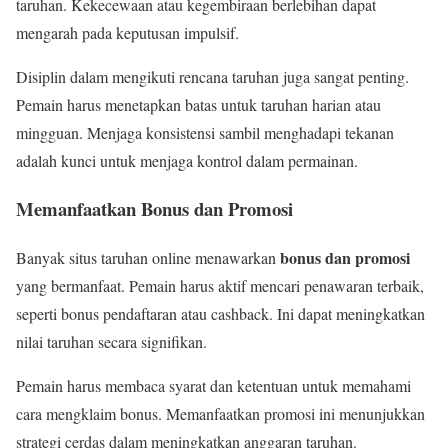
taruhan. Kekecewaan atau kegembiraan berlebihan dapat
mengarah pada keputusan impulsif.
Disiplin dalam mengikuti rencana taruhan juga sangat penting.
Pemain harus menetapkan batas untuk taruhan harian atau
mingguan. Menjaga konsistensi sambil menghadapi tekanan
adalah kunci untuk menjaga kontrol dalam permainan.
Memanfaatkan Bonus dan Promosi
bonus dan promosi
Banyak situs taruhan online menawarkan
yang bermanfaat. Pemain harus aktif mencari penawaran terbaik,
seperti bonus pendaftaran atau cashback. Ini dapat meningkatkan
nilai taruhan secara signifikan.
Pemain harus membaca syarat dan ketentuan untuk memahami
cara mengklaim bonus. Memanfaatkan promosi ini menunjukkan
strategi cerdas dalam meningkatkan anggaran taruhan.