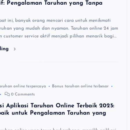
tif: Pengalaman Taruhan yang Tanpa
saat ini, banyak orang mencari cara untuk menikmati
ruhan yang mudah dan nyaman. Taruhan online 24 jam
 customer service aktif menjadi pilihan menarik bagi…
ding
aruhan online terpercaya
Bonus taruhan online terbesar
0 Comments
i Aplikasi Taruhan Online Terbaik 2025:
rbaik untuk Pengalaman Taruhan yang