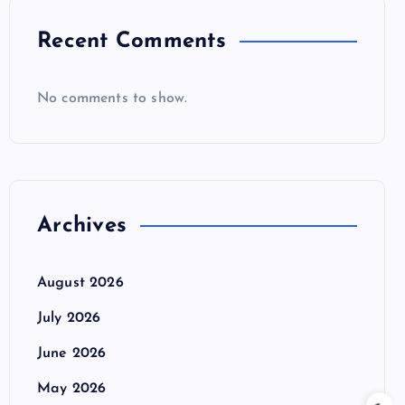
Recent Comments
No comments to show.
Archives
August 2026
July 2026
June 2026
May 2026