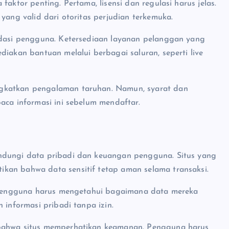
faktor penting. Pertama, lisensi dan regulasi harus jelas.
yang valid dari otoritas perjudian terkemuka.
endasi pengguna. Ketersediaan layanan pelanggan yang
diakan bantuan melalui berbagai saluran, seperti live
ngkatkan pengalaman taruhan. Namun, syarat dan
aca informasi ini sebelum mendaftar.
indungi data pribadi dan keuangan pengguna. Situs yang
kan bahwa data sensitif tetap aman selama transaksi.
a. Pengguna harus mengetahui bagaimana data mereka
 informasi pribadi tanpa izin.
 bahwa situs memperhatikan keamanan. Pengguna harus