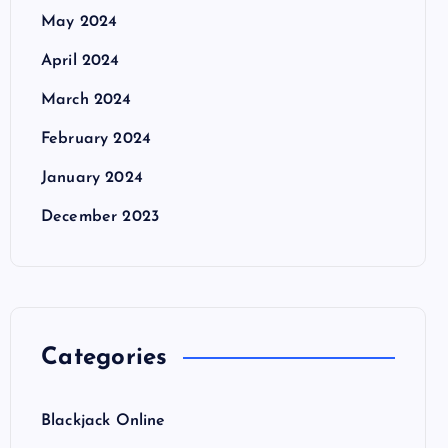
May 2024
April 2024
March 2024
February 2024
January 2024
December 2023
Categories
Blackjack Online