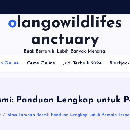
a
n
d
a
olangowildlifes
anctuary
Bijak Bertaruh, Lebih Banyak Menang.
n Online
Ceme Online
Judi Terbaik 2024
Blackjack
esmi: Panduan Lengkap untuk P
e
Situs Taruhan Resmi: Panduan Lengkap untuk Pemain Terpe