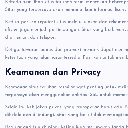
Kriteria pemilihan situs taruhan resmi mencakup beberapa 
Situs yang terpercaya akan menampilkan informasi lisensi 
Kedua, periksa reputasi situs melalui ulasan dan rekom
efisien juga menjadi pertimbangan. Situs yang baik menye
chat, email, dan telepon.
Ketiga, tawaran bonus dan promosi menarik dapat meni
ketentuan yang jelas harus tersedia. Pastikan untuk memb
Keamanan dan Privacy
Keamanan situs taruhan resmi sangat penting untuk mel
terpercaya akan menggunakan enkripsi SSL untuk memasti
Selain itu, kebijakan privasi yang transparan harus ad
dikelola dan dilindungi. Situs yang baik tidak membagikan
Regular audits oleh pihak ketiga juga merupakan tanda