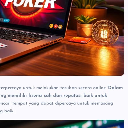
erpercaya untuk melakukan taruhan secara online.
Dalam
ang memiliki lisensi sah dan reputasi baik untuk
ncari tempat yang dapat dipercaya untuk memasang
g baik.