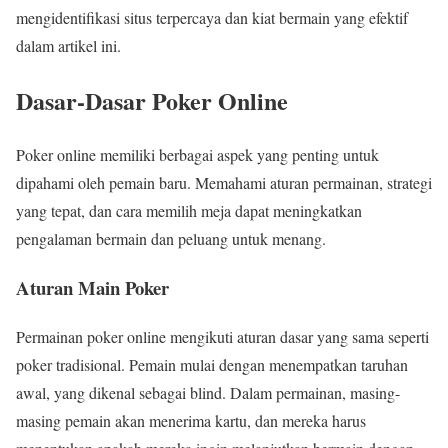
mengidentifikasi situs terpercaya dan kiat bermain yang efektif
dalam artikel ini.
Dasar-Dasar Poker Online
Poker online memiliki berbagai aspek yang penting untuk
dipahami oleh pemain baru. Memahami aturan permainan, strategi
yang tepat, dan cara memilih meja dapat meningkatkan
pengalaman bermain dan peluang untuk menang.
Aturan Main Poker
Permainan poker online mengikuti aturan dasar yang sama seperti
poker tradisional. Pemain mulai dengan menempatkan taruhan
awal, yang dikenal sebagai blind. Dalam permainan, masing-
masing pemain akan menerima kartu, dan mereka harus