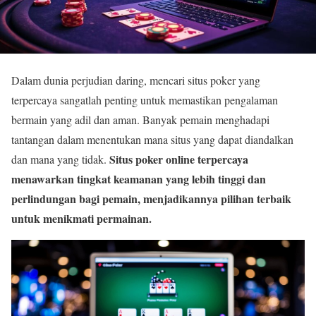
Dalam dunia perjudian daring, mencari situs poker yang
terpercaya sangatlah penting untuk memastikan pengalaman
bermain yang adil dan aman. Banyak pemain menghadapi
tantangan dalam menentukan mana situs yang dapat diandalkan
Situs poker online terpercaya
dan mana yang tidak.
menawarkan tingkat keamanan yang lebih tinggi dan
perlindungan bagi pemain, menjadikannya pilihan terbaik
untuk menikmati permainan.