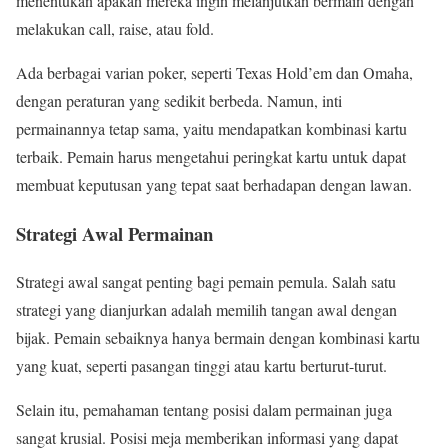
menentukan apakah mereka ingin melanjutkan bermain dengan
melakukan call, raise, atau fold.
Ada berbagai varian poker, seperti Texas Hold’em dan Omaha,
dengan peraturan yang sedikit berbeda. Namun, inti
permainannya tetap sama, yaitu mendapatkan kombinasi kartu
terbaik. Pemain harus mengetahui peringkat kartu untuk dapat
membuat keputusan yang tepat saat berhadapan dengan lawan.
Strategi Awal Permainan
Strategi awal sangat penting bagi pemain pemula. Salah satu
strategi yang dianjurkan adalah memilih tangan awal dengan
bijak. Pemain sebaiknya hanya bermain dengan kombinasi kartu
yang kuat, seperti pasangan tinggi atau kartu berturut-turut.
Selain itu, pemahaman tentang posisi dalam permainan juga
sangat krusial. Posisi meja memberikan informasi yang dapat