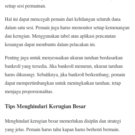
setiap sesi permainan.
Hal ini dapat mencegah pemain dari kehilangan seluruh dana
dalam satu sesi. Pemain juga harus memonitor setiap kemenangan
dan kerugian. Menggunakan tabel atau aplikasi pencatatan
keuangan dapat membantu dalam pelacakan ini.
Penting juga untuk menyesuaikan ukuran taruhan berdasarkan
bankroll yang tersedia. Jika bankroll menurun, ukuran taruhan
harus dikurangi. Sebaliknya, jika bankroll berkembang, pemain
dapat mempertimbangkan untuk meningkatkan taruhan, tetap
menjaga proporsionalitas.
Tips Menghindari Kerugian Besar
Menghindari kerugian besar memerlukan disiplin dan strategi
yang jelas. Pemain harus tahu kapan harus berhenti bermain.