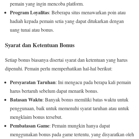
pemain yang ingin mencoba platform.
Program Loyalitas
: Beberapa situs menawarkan poin atau
hadiah kepada pemain setia yang dapat ditukarkan dengan
uang tunai atau bonus.
Syarat dan Ketentuan Bonus
Setiap bonus biasanya disertai syarat dan ketentuan yang harus
dipenuhi. Pemain perlu memperhatikan hal-hal berikut:
Persyaratan Taruhan
: Ini mengacu pada berapa kali pemain
harus bertaruh sebelum dapat menarik bonus.
Batasan Waktu
: Banyak bonus memiliki batas waktu untuk
penggunaan, baik untuk memenuhi syarat taruhan atau untuk
mengklaim bonus tersebut.
Pembatasan Game
: Pemain mungkin hanya dapat
menggunakan bonus pada game tertentu, yang disyaratkan oleh