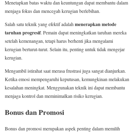
Menetapkan batas waktu dan keuntungan dapat membantu dalam
menjaga fokus dan mencegah kerugian berlebihan.
menerapkan metode
Salah satu teknik yang efektif adalah
taruhan progresif
. Pemain dapat meningkatkan taruhan mereka
setelah kemenangan, tetapi harus berhenti jika mengalami
kerugian berturut-turut. Selain itu, penting untuk tidak mengejar
kerugian.
Mengambil istirahat saat merasa frustrasi juga sangat dianjurkan.
Ketika emosi mempengaruhi keputusan, kemungkinan melakukan
kesalahan meningkat. Menggunakan teknik ini dapat membantu
menjaga kontrol dan meminimalkan risiko kerugian.
Bonus dan Promosi
Bonus dan promosi merupakan aspek penting dalam memilih