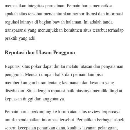
memastikan integritas permainan. Pemain harus memeriksa
apakah situs tersebut mencantumkan nomor lisensi dan informasi
regulasi lainnya di bagian bawah halaman. Ini adalah tanda
transparansi yang menunjukkan komitmen situs tersebut terhadap
praktik yang adil.
Reputasi dan Ulasan Pengguna
Reputasi situs poker dapat dinilai melalui ulasan dan pengalaman
pengguna. Mencari umpan balik dari pemain lain bisa
memberikan gambaran tentang keamanan dan layanan yang
disediakan. Situs dengan reputasi baik biasanya memiliki tingkat
kepuasan tinggi dari anggotanya.
Pemain harus berkunjung ke forum atau situs review terpercaya
untuk mendapatkan informasi tersebut. Perhatikan berbagai aspek,
seperti kecepatan penarikan dana, kualitas layanan pelanggan,