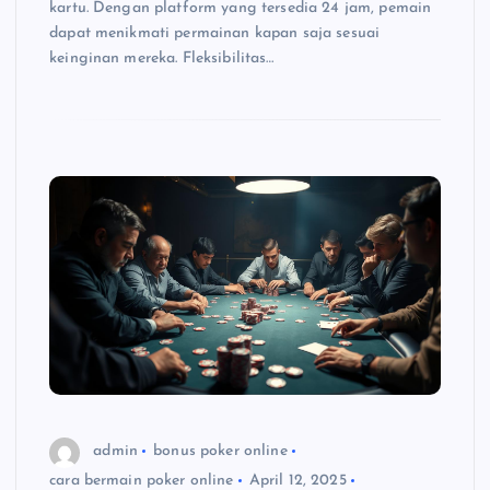
kartu. Dengan platform yang tersedia 24 jam, pemain
dapat menikmati permainan kapan saja sesuai
keinginan mereka. Fleksibilitas…
admin
bonus poker online
cara bermain poker online
April 12, 2025