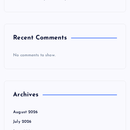
n
Recent Comments
No comments to show.
Archives
August 2026
July 2026