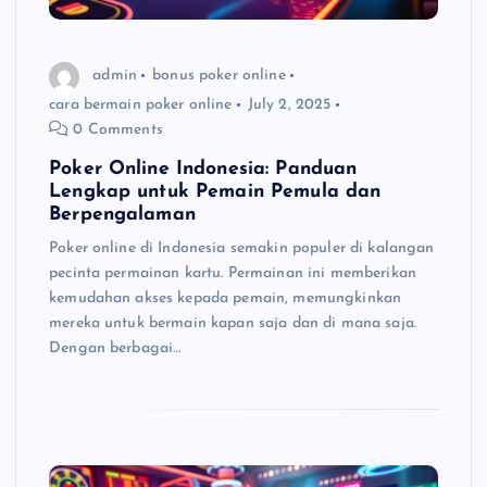
admin
bonus poker online
cara bermain poker online
July 2, 2025
0 Comments
Poker Online Indonesia: Panduan
Lengkap untuk Pemain Pemula dan
Berpengalaman
Poker online di Indonesia semakin populer di kalangan
pecinta permainan kartu. Permainan ini memberikan
kemudahan akses kepada pemain, memungkinkan
mereka untuk bermain kapan saja dan di mana saja.
Dengan berbagai…