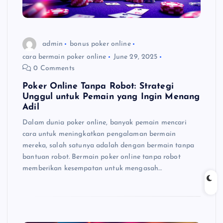
admin
bonus poker online
cara bermain poker online
June 29, 2025
0 Comments
Poker Online Tanpa Robot: Strategi
Unggul untuk Pemain yang Ingin Menang
Adil
Dalam dunia poker online, banyak pemain mencari
cara untuk meningkatkan pengalaman bermain
mereka, salah satunya adalah dengan bermain tanpa
bantuan robot. Bermain poker online tanpa robot
memberikan kesempatan untuk mengasah…