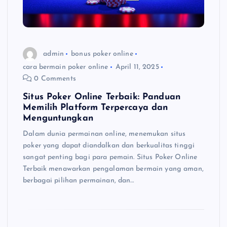
admin
bonus poker online
cara bermain poker online
April 11, 2025
0 Comments
Situs Poker Online Terbaik: Panduan
Memilih Platform Terpercaya dan
Menguntungkan
Dalam dunia permainan online, menemukan situs
poker yang dapat diandalkan dan berkualitas tinggi
sangat penting bagi para pemain. Situs Poker Online
Terbaik menawarkan pengalaman bermain yang aman,
berbagai pilihan permainan, dan…