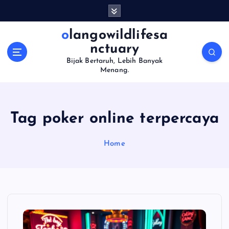
S
k
i
olangowildlifesa
p
nctuary
t
Bijak Bertaruh, Lebih Banyak
o
Menang.
c
o
n
t
Tag poker online terpercaya
e
n
Home
t