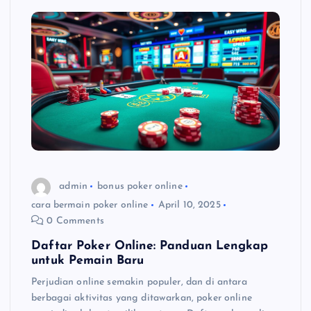
admin
bonus poker online
cara bermain poker online
April 10, 2025
0 Comments
Daftar Poker Online: Panduan Lengkap
untuk Pemain Baru
Perjudian online semakin populer, dan di antara
berbagai aktivitas yang ditawarkan, poker online