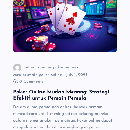
admin
bonus poker online
cara bermain poker online
July 1, 2025
0 Comments
Poker Online Mudah Menang: Strategi
Efektif untuk Pemain Pemula
Dalam dunia permainan online, banyak pemain
mencari cara untuk meningkatkan peluang mereka
dalam memenangkan permainan. Poker online dapat
menjadi lebih mudah dimenangkan jika pemain