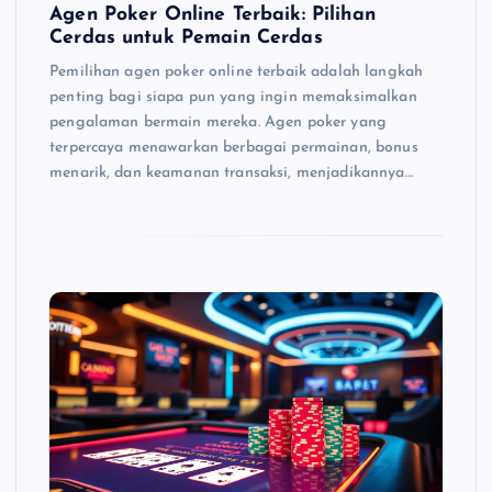
Agen Poker Online Terbaik: Pilihan
Cerdas untuk Pemain Cerdas
Pemilihan agen poker online terbaik adalah langkah
penting bagi siapa pun yang ingin memaksimalkan
pengalaman bermain mereka. Agen poker yang
terpercaya menawarkan berbagai permainan, bonus
menarik, dan keamanan transaksi, menjadikannya…