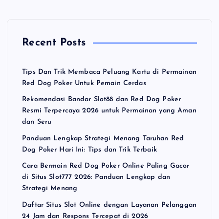
p
a
Recent Posts
g
Tips Dan Trik Membaca Peluang Kartu di Permainan
i
Red Dog Poker Untuk Pemain Cerdas
Rekomendasi Bandar Slot88 dan Red Dog Poker
n
Resmi Terpercaya 2026 untuk Permainan yang Aman
dan Seru
a
Panduan Lengkap Strategi Menang Taruhan Red
Dog Poker Hari Ini: Tips dan Trik Terbaik
t
Cara Bermain Red Dog Poker Online Paling Gacor
i
di Situs Slot777 2026: Panduan Lengkap dan
Strategi Menang
o
Daftar Situs Slot Online dengan Layanan Pelanggan
24 Jam dan Respons Tercepat di 2026