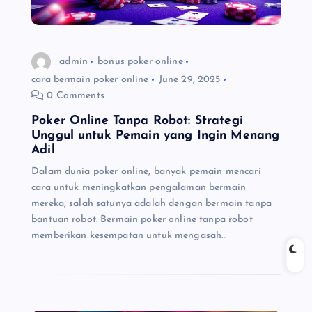
admin
bonus poker online
cara bermain poker online
June 29, 2025
0 Comments
Poker Online Tanpa Robot: Strategi
Unggul untuk Pemain yang Ingin Menang
Adil
Dalam dunia poker online, banyak pemain mencari
cara untuk meningkatkan pengalaman bermain
mereka, salah satunya adalah dengan bermain tanpa
bantuan robot. Bermain poker online tanpa robot
memberikan kesempatan untuk mengasah…