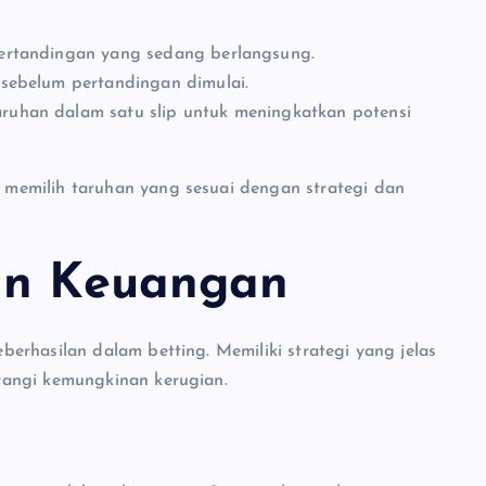
ertandingan yang sedang berlangsung.
 sebelum pertandingan dimulai.
uhan dalam satu slip untuk meningkatkan potensi
memilih taruhan yang sesuai dengan strategi dan
aan Keuangan
erhasilan dalam betting. Memiliki strategi yang jelas
rangi kemungkinan kerugian.