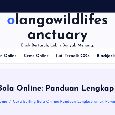
a
n
d
olangowildlifes
anctuary
Bijak Bertaruh, Lebih Banyak Menang.
n Online
Ceme Online
Judi Terbaik 2024
Blackjack
 Bola Online: Panduan Lengkap
ome
Cara Betting Bola Online: Panduan Lengkap untuk Pemu