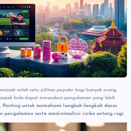
menjadi salah satu pilihan populer bagi banyak orang.
 sepak bola dapat merasakan pengalaman yang lebih
a.
Penting untuk memahami langkah-langkah dasar
 pengalaman serta meminimalisir risiko untung rugi.