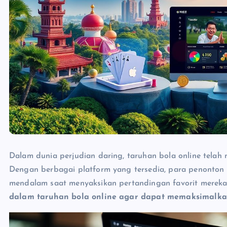
Dalam dunia perjudian daring, taruhan bola online telah 
Dengan berbagai platform yang tersedia, para penonton
mendalam saat menyaksikan pertandingan favorit merek
dalam taruhan bola online agar dapat memaksimalkan