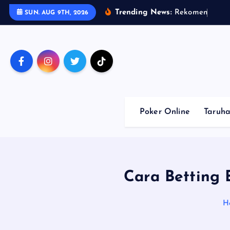
S
Trending News:
R
e
k
o
m
e
n
d
a
s
i
B
SUN. AUG 9TH, 2026
k
i
p
t
o
c
o
Poker Online
Taruha
n
t
e
n
t
Cara Betting
H