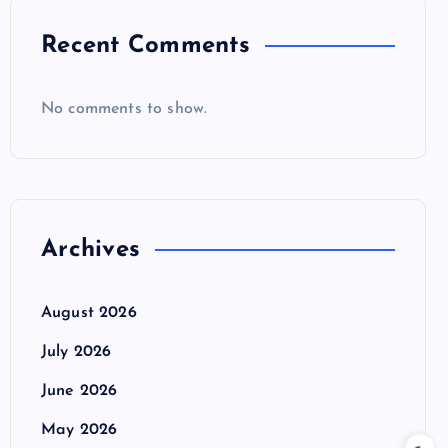
Recent Comments
No comments to show.
Archives
August 2026
July 2026
June 2026
May 2026