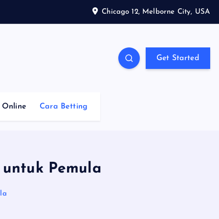
Chicago 12, Melborne City, USA
Get Started
 Online
Cara Betting
 untuk Pemula
la