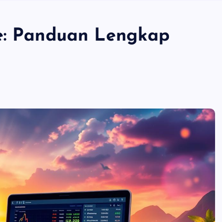
ne: Panduan Lengkap