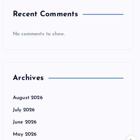
Recent Comments
No comments to show.
Archives
August 2026
July 2026
June 2026
May 2026