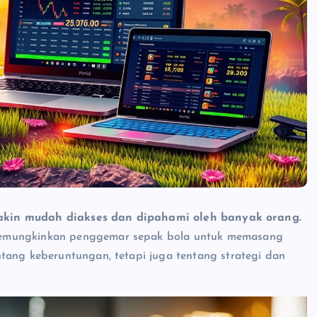
makin mudah diakses dan dipahami oleh banyak orang.
memungkinkan penggemar sepak bola untuk memasang
tang keberuntungan, tetapi juga tentang strategi dan