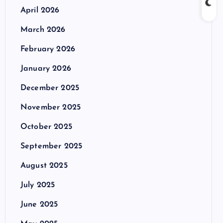
April 2026
March 2026
February 2026
January 2026
December 2025
November 2025
October 2025
September 2025
August 2025
July 2025
June 2025