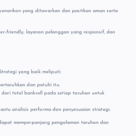
 penarikan yang ditawarkan dan pastikan aman serta
r-friendly, layanan pelanggan yang responsif, dan
trategi yang baik meliputi:
pertaruhkan dan patuhi itu.
l dari total bankroll pada setiap taruhan untuk
antu analisis performa dan penyesuaian strategi.
g dapat memperpanjang pengalaman taruhan dan
.