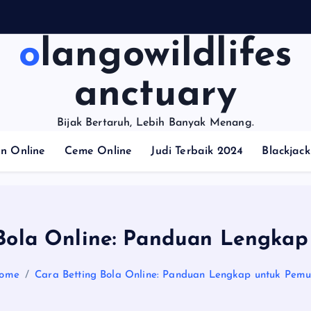
a
n
d
olangowildlifes
anctuary
Bijak Bertaruh, Lebih Banyak Menang.
n Online
Ceme Online
Judi Terbaik 2024
Blackjack
 Bola Online: Panduan Lengkap
ome
Cara Betting Bola Online: Panduan Lengkap untuk Pemu