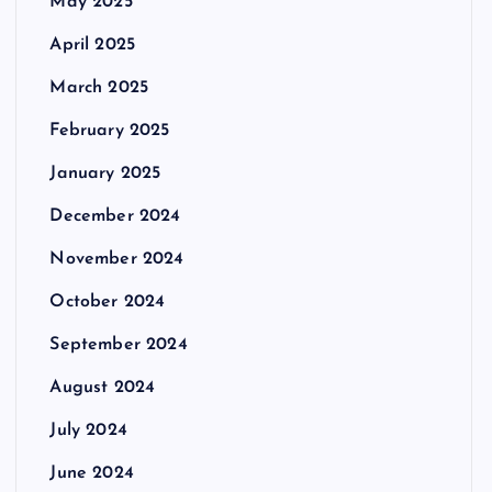
May 2025
April 2025
March 2025
February 2025
January 2025
December 2024
November 2024
October 2024
September 2024
August 2024
July 2024
June 2024