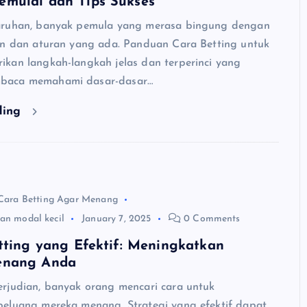
mulai dan Tips Sukses
aruhan, banyak pemula yang merasa bingung dengan
an dan aturan yang ada. Panduan Cara Betting untuk
kan langkah-langkah jelas dan terperinci yang
baca memahami dasar-dasar…
ding
Cara Betting Agar Menang
gan modal kecil
January 7, 2025
0 Comments
tting yang Efektif: Meningkatkan
enang Anda
rjudian, banyak orang mencari cara untuk
eluang mereka menang. Strategi yang efektif dapat