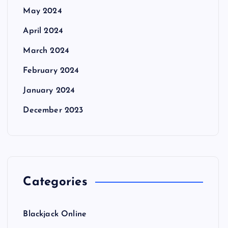
May 2024
April 2024
March 2024
February 2024
January 2024
December 2023
Categories
Blackjack Online