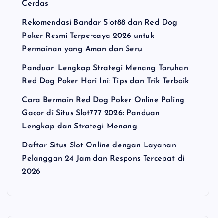
Cerdas
Rekomendasi Bandar Slot88 dan Red Dog
Poker Resmi Terpercaya 2026 untuk
Permainan yang Aman dan Seru
Panduan Lengkap Strategi Menang Taruhan
Red Dog Poker Hari Ini: Tips dan Trik Terbaik
Cara Bermain Red Dog Poker Online Paling
Gacor di Situs Slot777 2026: Panduan
Lengkap dan Strategi Menang
Daftar Situs Slot Online dengan Layanan
Pelanggan 24 Jam dan Respons Tercepat di
2026