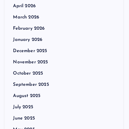
April 2026
March 2026
February 2026
January 2026
December 2025
November 2025
October 2025
September 2025
August 2025
July 2025
June 2025