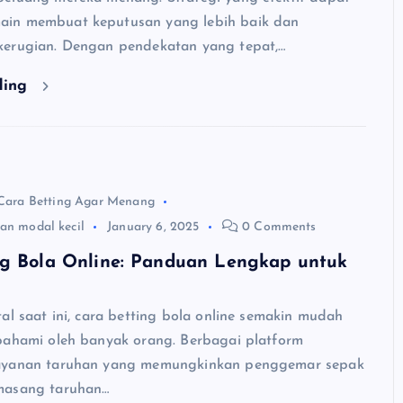
in membuat keputusan yang lebih baik dan
erugian. Dengan pendekatan yang tepat,…
ding
Cara Betting Agar Menang
gan modal kecil
January 6, 2025
0 Comments
ng Bola Online: Panduan Lengkap untuk
al saat ini, cara betting bola online semakin mudah
pahami oleh banyak orang. Berbagai platform
ayanan taruhan yang memungkinkan penggemar sepak
masang taruhan…