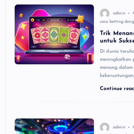
admin
cara betting den
Trik Menang
untuk Suks
Di dunia taruh
meningkatkan 
menang dalam b
keberuntungan,
Continue rea
admin