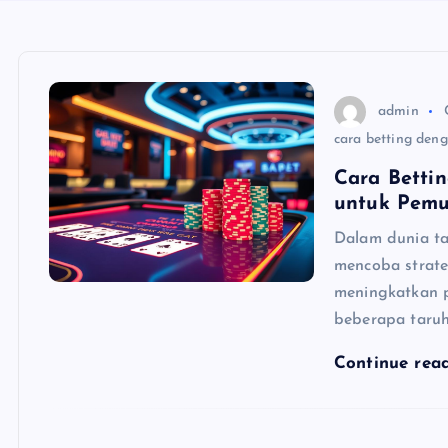
admin
cara betting den
Cara Betti
untuk Pemu
Dalam dunia ta
mencoba strate
meningkatkan
beberapa taruh
Continue rea