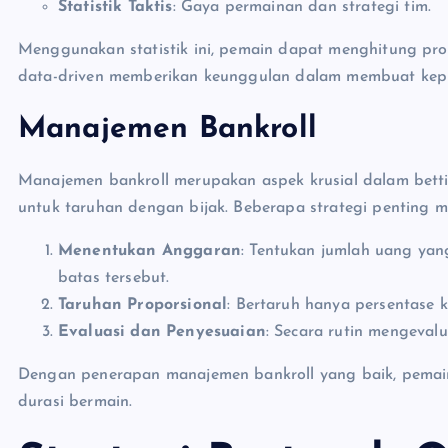
Statistik Taktis
: Gaya permainan dan strategi tim.
Menggunakan statistik ini, pemain dapat menghitung pro
data-driven memberikan keunggulan dalam membuat kepu
Manajemen Bankroll
Manajemen bankroll merupakan aspek krusial dalam betti
untuk taruhan dengan bijak. Beberapa strategi penting 
Menentukan Anggaran
: Tentukan jumlah uang yan
batas tersebut.
Taruhan Proporsional
: Bertaruh hanya persentase k
Evaluasi dan Penyesuaian
: Secara rutin mengevalu
Dengan penerapan manajemen bankroll yang baik, pema
durasi bermain.