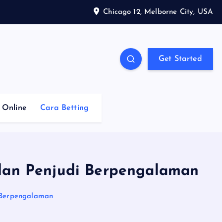
Chicago 12, Melborne City, USA
Get Started
 Online
Cara Betting
 dan Penjudi Berpengalaman
i Berpengalaman