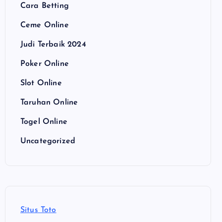
Cara Betting
Ceme Online
Judi Terbaik 2024
Poker Online
Slot Online
Taruhan Online
Togel Online
Uncategorized
Situs Toto