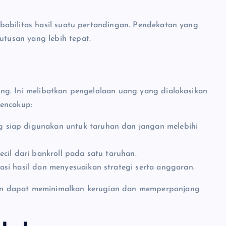
babilitas hasil suatu pertandingan. Pendekatan yang
tusan yang lebih tepat.
ng. Ini melibatkan pengelolaan uang yang dialokasikan
mencakup:
g siap digunakan untuk taruhan dan jangan melebihi
ecil dari bankroll pada satu taruhan.
asi hasil dan menyesuaikan strategi serta anggaran.
in dapat meminimalkan kerugian dan memperpanjang