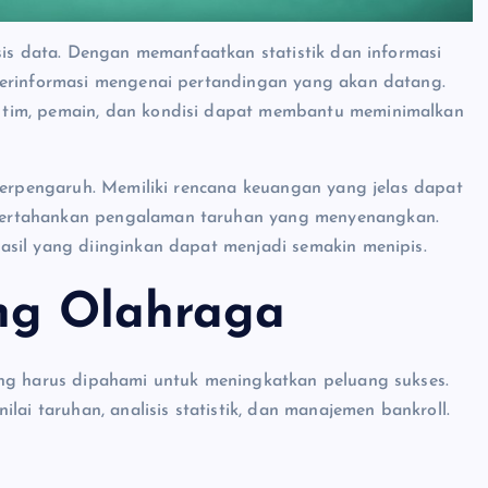
sis data. Dengan memanfaatkan statistik dan informasi
terinformasi mengenai pertandingan yang akan datang.
 tim, pemain, dan kondisi dapat membantu meminimalkan
 berpengaruh. Memiliki rencana keuangan yang jelas dapat
pertahankan pengalaman taruhan yang menyenangkan.
asil yang diinginkan dapat menjadi semakin menipis.
ing Olahraga
ang harus dipahami untuk meningkatkan peluang sukses.
lai taruhan, analisis statistik, dan manajemen bankroll.