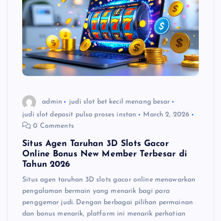
admin
judi slot bet kecil menang besar
judi slot deposit pulsa proses instan
March 2, 2026
0 Comments
Situs Agen Taruhan 3D Slots Gacor
Online Bonus New Member Terbesar di
Tahun 2026
Situs agen taruhan 3D slots gacor online menawarkan
pengalaman bermain yang menarik bagi para
penggemar judi. Dengan berbagai pilihan permainan
dan bonus menarik, platform ini menarik perhatian