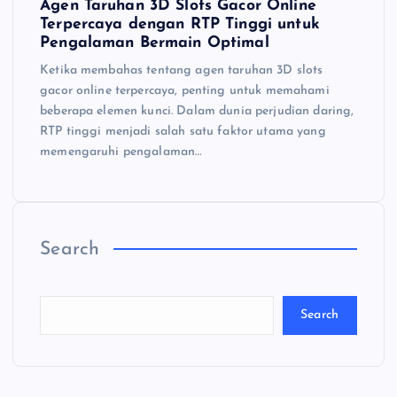
Agen Taruhan 3D Slots Gacor Online
Terpercaya dengan RTP Tinggi untuk
Pengalaman Bermain Optimal
Ketika membahas tentang agen taruhan 3D slots
gacor online terpercaya, penting untuk memahami
beberapa elemen kunci. Dalam dunia perjudian daring,
RTP tinggi menjadi salah satu faktor utama yang
memengaruhi pengalaman…
Search
Search