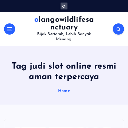
S
k
i
olangowildlifesa
p
nctuary
t
Bijak Bertaruh, Lebih Banyak
o
Menang.
c
o
n
t
Tag judi slot online resmi
e
aman terpercaya
n
t
Home