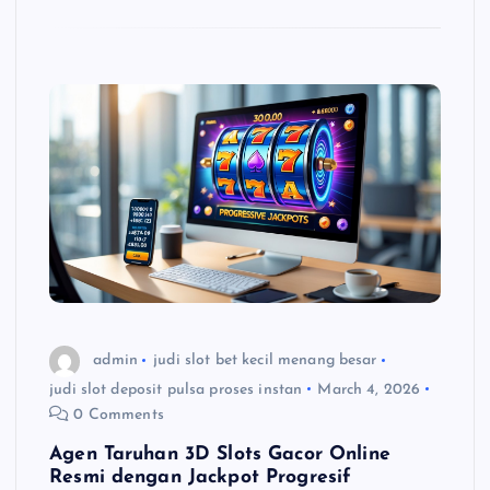
admin
judi slot bet kecil menang besar
judi slot deposit pulsa proses instan
March 4, 2026
0 Comments
Agen Taruhan 3D Slots Gacor Online
Resmi dengan Jackpot Progresif