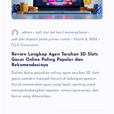
admin
judi slot bet kecil menang besar
judi slot deposit pulsa proses instan
March 8, 2026
0 Comments
Review Lengkap Agen Taruhan 3D Slots
Gacor Online Paling Populer dan
Rekomendasinya
Dalam dunia perjudian online, agen taruhan 3D slots
gacor semakin menjadi favorit di kalangan pemain.
Untuk menemukan agen yang tepat, penting untuk
mempertimbangkan reputasi, variasi permainan, dan
bonus yang ditawarkan.…