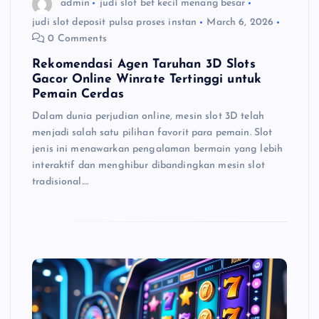
admin
judi slot bet kecil menang besar
judi slot deposit pulsa proses instan
March 6, 2026
0 Comments
Rekomendasi Agen Taruhan 3D Slots
Gacor Online Winrate Tertinggi untuk
Pemain Cerdas
Dalam dunia perjudian online, mesin slot 3D telah
menjadi salah satu pilihan favorit para pemain. Slot
jenis ini menawarkan pengalaman bermain yang lebih
interaktif dan menghibur dibandingkan mesin slot
tradisional.…