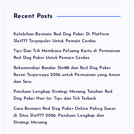
Recent Posts
Kelebihan Bermain Red Dog Poker Di Platform
Slot777 Terpopuler Untuk Pemain Cerdas
Tips Dan Trik Membaca Peluang Kartu di Permainan
Red Dog Poker Untuk Pemain Cerdas
Rekomendasi Bandar Slot88 dan Red Dog Poker
Resmi Terpercaya 2026 untuk Permainan yang Aman
dan Seru
Panduan Lengkap Strategi Menang Taruhan Red
Dog Poker Hari Ini: Tips dan Trik Terbaik
Cara Bermain Red Dog Poker Online Paling Gacor
di Situs Slot777 2026: Panduan Lengkap dan
Strategi Menang