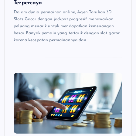
Terpercaya
Dalam dunia permainan online, Agen Taruhan 3D
Slots Gacor dengan jackpot progresif menawarkan
peluang menarik untuk mendapatkan kemenangan
besar. Banyak pemain yang tertarik dengan slot gacor
karena kecepatan permainannya dan…