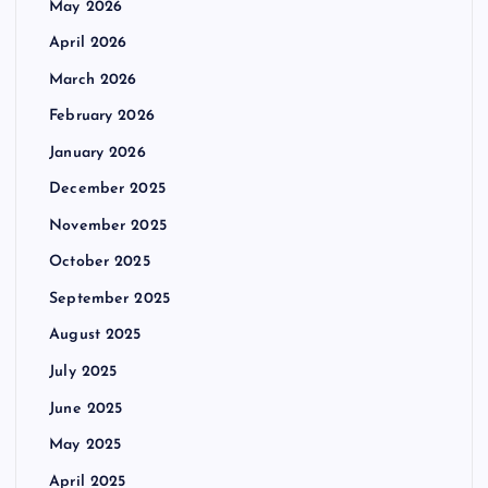
May 2026
April 2026
March 2026
February 2026
January 2026
December 2025
November 2025
October 2025
September 2025
August 2025
July 2025
June 2025
May 2025
April 2025