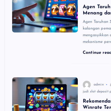
Agen Taruh
Menang dan
Agen Taruhan 3
kalangan pema
mengasyikkan 
mekanisme per
Continue rea
admin
judi slot deposit 
Rekomendas
Winrate Te