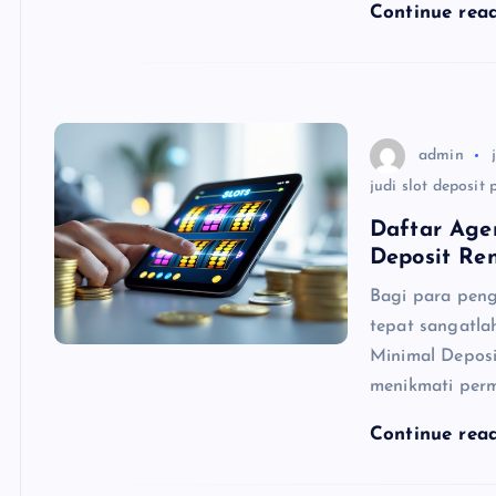
Continue rea
admin
judi slot deposit 
Daftar Age
Deposit Re
Bagi para peng
tepat sangatla
Minimal Depos
menikmati per
Continue rea