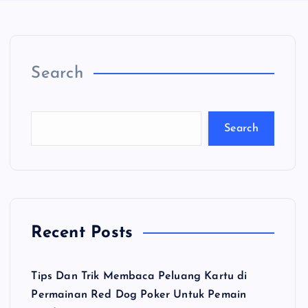
Search
Search
Recent Posts
Tips Dan Trik Membaca Peluang Kartu di
Permainan Red Dog Poker Untuk Pemain