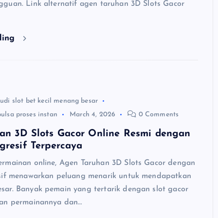
guan. Link alternatif agen taruhan 3D Slots Gacor
ding
judi slot bet kecil menang besar
pulsa proses instan
March 4, 2026
0 Comments
an 3D Slots Gacor Online Resmi dengan
gresif Terpercaya
rmainan online, Agen Taruhan 3D Slots Gacor dengan
esif menawarkan peluang menarik untuk mendapatkan
ar. Banyak pemain yang tertarik dengan slot gacor
tan permainannya dan…