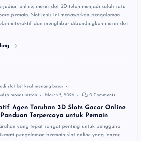
judian online, mesin slot 3D telah menjadi salah satu
t para pemain. Slot jenis ini menawarkan pengalaman
ebih interaktif dan menghibur dibandingkan mesin slot
ding
judi slot bet kecil menang besar
pulsa proses instan
March 5, 2026
0 Comments
atif Agen Taruhan 3D Slots Gacor Online
r: Panduan Terpercaya untuk Pemain
aruhan yang tepat sangat penting untuk pengguna
ikmati pengalaman bermain slot online yang lancar