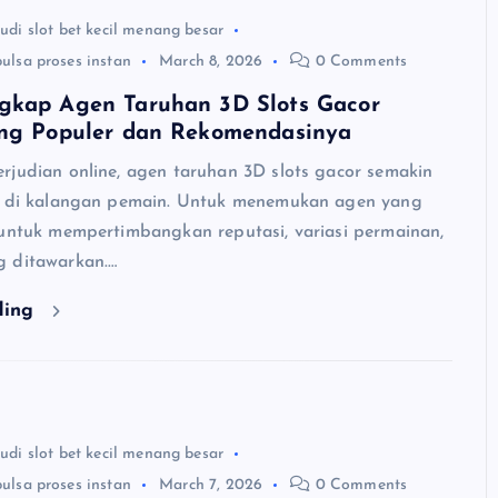
judi slot bet kecil menang besar
pulsa proses instan
March 8, 2026
0 Comments
gkap Agen Taruhan 3D Slots Gacor
ing Populer dan Rekomendasinya
rjudian online, agen taruhan 3D slots gacor semakin
t di kalangan pemain. Untuk menemukan agen yang
 untuk mempertimbangkan reputasi, variasi permainan,
 ditawarkan.…
ding
judi slot bet kecil menang besar
pulsa proses instan
March 7, 2026
0 Comments