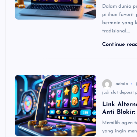
Dalam dunia per
pilihan favori
bermain yang l
tradisional.…
Continue rea
admin
judi slot deposit 
Link Altern
Anti Bloki
Memilih agen t
yang ingin men