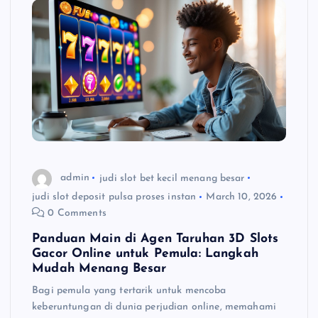
admin
judi slot bet kecil menang besar
judi slot deposit pulsa proses instan
March 10, 2026
0 Comments
Panduan Main di Agen Taruhan 3D Slots
Gacor Online untuk Pemula: Langkah
Mudah Menang Besar
Bagi pemula yang tertarik untuk mencoba
keberuntungan di dunia perjudian online, memahami