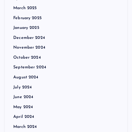
March 2025
February 2025
January 2025
December 2024
November 2024
October 2024
September 2024
August 2024
July 2024
June 2024
May 2024
April 2024
March 2024