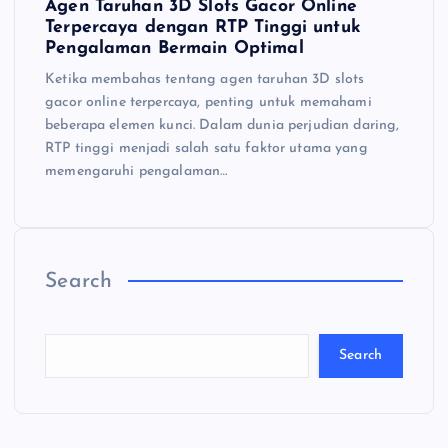
Agen Taruhan 3D Slots Gacor Online
Terpercaya dengan RTP Tinggi untuk
Pengalaman Bermain Optimal
Ketika membahas tentang agen taruhan 3D slots
gacor online terpercaya, penting untuk memahami
beberapa elemen kunci. Dalam dunia perjudian daring,
RTP tinggi menjadi salah satu faktor utama yang
memengaruhi pengalaman…
Search
Search