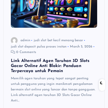
admin
judi slot bet kecil menang besar
judi slot deposit pulsa proses instan
March 5, 2026
0 Comments
Link Alternatif Agen Taruhan 3D Slots
Gacor Online Anti Blokir: Panduan
Terpercaya untuk Pemain
Memilih agen taruhan yang tepat sangat penting
untuk pengguna yang ingin menikmati pengalaman
bermain slot online yang lancar dan tanpa gangguan.
Link alternatif agen taruhan 3D Slots Gacor Online
Anti…