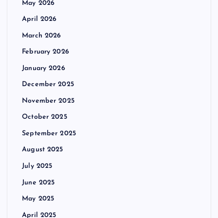
May 2026
April 2026
March 2026
February 2026
January 2026
December 2025
November 2025
October 2025
September 2025
August 2025
July 2025
June 2025
May 2025
April 2025