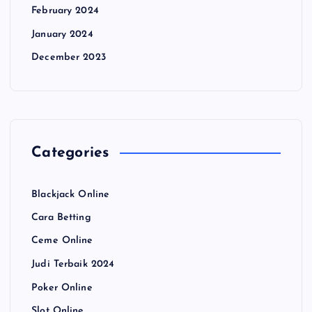
February 2024
January 2024
December 2023
Categories
Blackjack Online
Cara Betting
Ceme Online
Judi Terbaik 2024
Poker Online
Slot Online