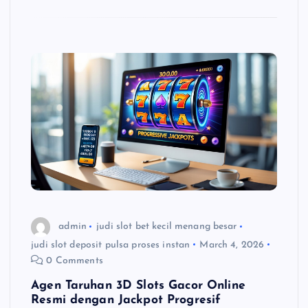
admin
judi slot bet kecil menang besar
judi slot deposit pulsa proses instan
March 4, 2026
0 Comments
Agen Taruhan 3D Slots Gacor Online
Resmi dengan Jackpot Progresif