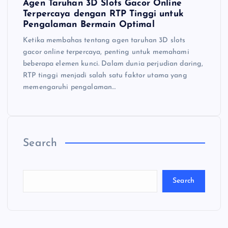
Agen Taruhan 3D Slots Gacor Online
Terpercaya dengan RTP Tinggi untuk
Pengalaman Bermain Optimal
Ketika membahas tentang agen taruhan 3D slots
gacor online terpercaya, penting untuk memahami
beberapa elemen kunci. Dalam dunia perjudian daring,
RTP tinggi menjadi salah satu faktor utama yang
memengaruhi pengalaman…
Search
Search