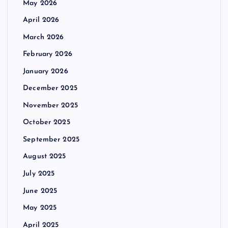
May 2026
April 2026
March 2026
February 2026
January 2026
December 2025
November 2025
October 2025
September 2025
August 2025
July 2025
June 2025
May 2025
April 2025