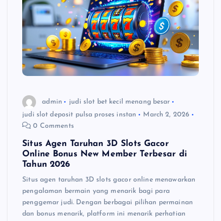
admin
judi slot bet kecil menang besar
judi slot deposit pulsa proses instan
March 2, 2026
0 Comments
Situs Agen Taruhan 3D Slots Gacor
Online Bonus New Member Terbesar di
Tahun 2026
Situs agen taruhan 3D slots gacor online menawarkan
pengalaman bermain yang menarik bagi para
penggemar judi. Dengan berbagai pilihan permainan
dan bonus menarik, platform ini menarik perhatian