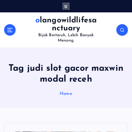
S
k
i
olangowildlifesa
p
nctuary
t
Bijak Bertaruh, Lebih Banyak
o
Menang.
c
o
n
t
Tag judi slot gacor maxwin
e
modal receh
n
t
Home