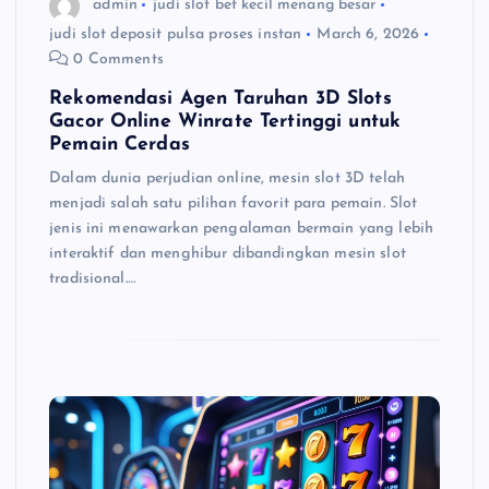
admin
judi slot bet kecil menang besar
judi slot deposit pulsa proses instan
March 6, 2026
0 Comments
Rekomendasi Agen Taruhan 3D Slots
Gacor Online Winrate Tertinggi untuk
Pemain Cerdas
Dalam dunia perjudian online, mesin slot 3D telah
menjadi salah satu pilihan favorit para pemain. Slot
jenis ini menawarkan pengalaman bermain yang lebih
interaktif dan menghibur dibandingkan mesin slot
tradisional.…