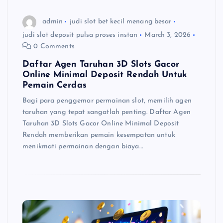
admin
judi slot bet kecil menang besar
judi slot deposit pulsa proses instan
March 3, 2026
0 Comments
Daftar Agen Taruhan 3D Slots Gacor
Online Minimal Deposit Rendah Untuk
Pemain Cerdas
Bagi para penggemar permainan slot, memilih agen
taruhan yang tepat sangatlah penting. Daftar Agen
Taruhan 3D Slots Gacor Online Minimal Deposit
Rendah memberikan pemain kesempatan untuk
menikmati permainan dengan biaya…