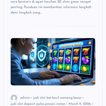
cara bermain di agen taruhan 3D slots gacor sangat
penting. Panduan ini memberikan informasi langkah
demi langkah yang…
admin
judi slot bet kecil menang besar
judi slot deposit pulsa proses instan
March 9, 2026