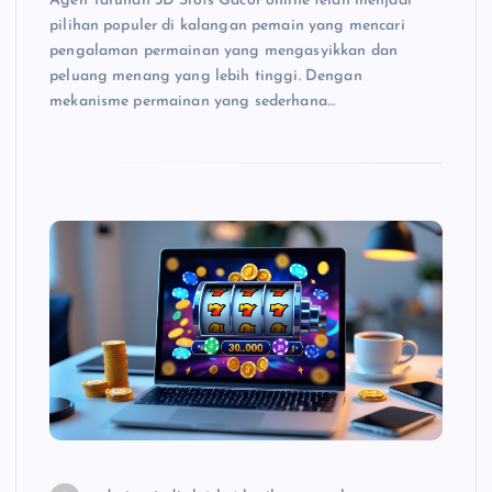
Agen Taruhan 3D Slots Gacor online telah menjadi
pilihan populer di kalangan pemain yang mencari
pengalaman permainan yang mengasyikkan dan
peluang menang yang lebih tinggi. Dengan
mekanisme permainan yang sederhana…