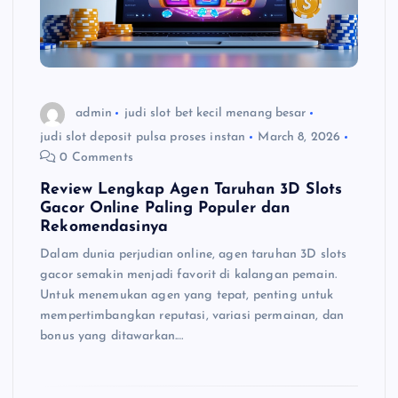
admin
judi slot bet kecil menang besar
judi slot deposit pulsa proses instan
March 8, 2026
0 Comments
Review Lengkap Agen Taruhan 3D Slots
Gacor Online Paling Populer dan
Rekomendasinya
Dalam dunia perjudian online, agen taruhan 3D slots
gacor semakin menjadi favorit di kalangan pemain.
Untuk menemukan agen yang tepat, penting untuk
mempertimbangkan reputasi, variasi permainan, dan
bonus yang ditawarkan.…