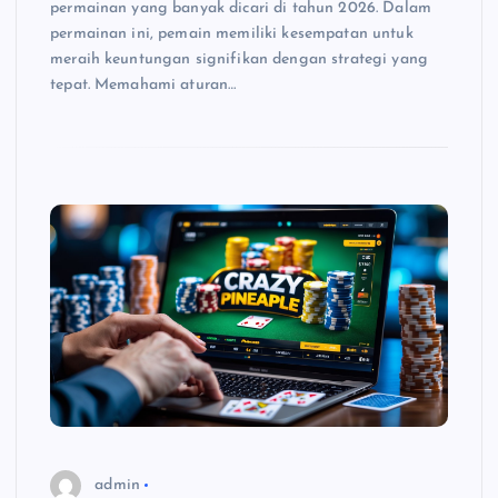
permainan yang banyak dicari di tahun 2026. Dalam
permainan ini, pemain memiliki kesempatan untuk
meraih keuntungan signifikan dengan strategi yang
tepat. Memahami aturan…
admin