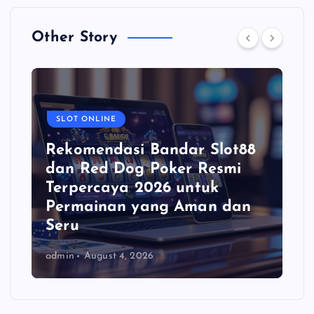
Other Story
SLOT ONLINE
Rekomendasi Bandar Slot88
dan Red Dog Poker Resmi
Terpercaya 2026 untuk
Permainan yang Aman dan
Seru
admin
August 4, 2026