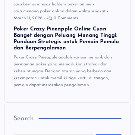
cara bermain texas holdem poker online
cara menang poker online dalam waktu singkat
March 11, 2026
0 Comments
Poker Crazy Pineapple Online Cuan
Banget dengan Peluang Menang Tinggi:
Panduan Strategis untuk Pemain Pemula
dan Berpengalaman
Poker Crazy Pineapple adalah variasi menarik dari
permainan poker yang memadukan strategi dan
keberuntungan. Dengan aturan yang berbeda dan
kesempatan untuk memiliki tiga kartu di tangan,
pemain dapat merasakan pengalaman…
Search