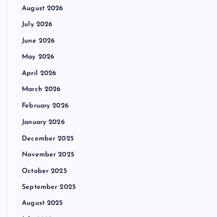
August 2026
July 2026
June 2026
May 2026
April 2026
March 2026
February 2026
January 2026
December 2025
November 2025
October 2025
September 2025
August 2025