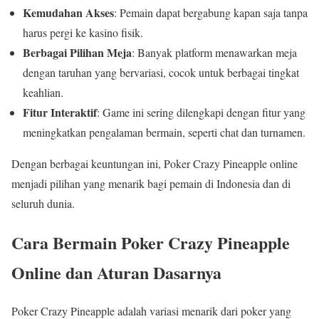
Kemudahan Akses
: Pemain dapat bergabung kapan saja tanpa
harus pergi ke kasino fisik.
Berbagai Pilihan Meja
: Banyak platform menawarkan meja
dengan taruhan yang bervariasi, cocok untuk berbagai tingkat
keahlian.
Fitur Interaktif
: Game ini sering dilengkapi dengan fitur yang
meningkatkan pengalaman bermain, seperti chat dan turnamen.
Dengan berbagai keuntungan ini, Poker Crazy Pineapple online
menjadi pilihan yang menarik bagi pemain di Indonesia dan di
seluruh dunia.
Cara Bermain Poker Crazy Pineapple
Online dan Aturan Dasarnya
Poker Crazy Pineapple adalah variasi menarik dari poker yang