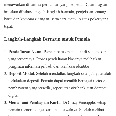
menawarkan dinamika permainan yang berbeda. Dalam bagian
ini, akan dibahas langkah-langkah bermain, penjelasan tentang
kartu dan kombinasi tangan, serta cara memilih situs poker yang
tepat.
Langkah-Langkah Bermain untuk Pemula
Pendaftaran Akun
: Pemain harus mendaftar di situs poker
yang terpercaya. Proses pendaftaran biasanya melibatkan
pengisian informasi pribadi dan verifikasi identitas.
Deposit Modal
: Setelah mendaftar, langkah selanjutnya adalah
melakukan deposit. Pemain dapat memilih berbagai metode
pembayaran yang tersedia, seperti transfer bank atau dompet
digital.
Memahami Pembagian Kartu
: Di Crazy Pineapple, setiap
pemain menerima tiga kartu pada awalnya. Setelah melihat