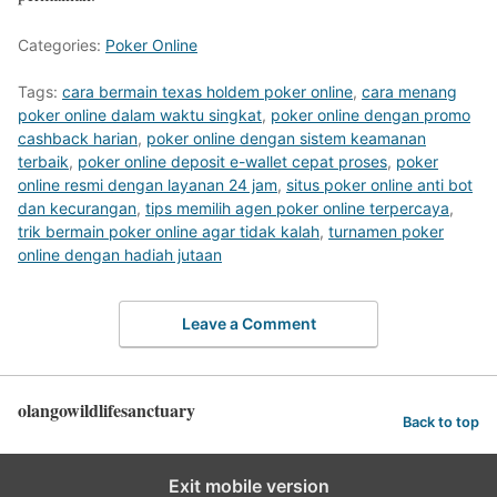
Categories:
Poker Online
Tags:
cara bermain texas holdem poker online
,
cara menang
poker online dalam waktu singkat
,
poker online dengan promo
cashback harian
,
poker online dengan sistem keamanan
terbaik
,
poker online deposit e-wallet cepat proses
,
poker
online resmi dengan layanan 24 jam
,
situs poker online anti bot
dan kecurangan
,
tips memilih agen poker online terpercaya
,
trik bermain poker online agar tidak kalah
,
turnamen poker
online dengan hadiah jutaan
Leave a Comment
olangowildlifesanctuary
Back to top
Exit mobile version