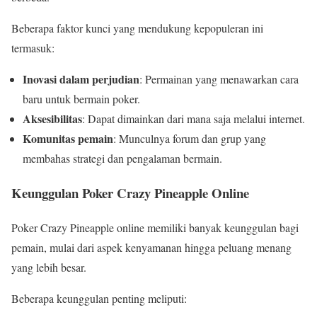
Beberapa faktor kunci yang mendukung kepopuleran ini
termasuk:
Inovasi dalam perjudian
: Permainan yang menawarkan cara
baru untuk bermain poker.
Aksesibilitas
: Dapat dimainkan dari mana saja melalui internet.
Komunitas pemain
: Munculnya forum dan grup yang
membahas strategi dan pengalaman bermain.
Keunggulan Poker Crazy Pineapple Online
Poker Crazy Pineapple online memiliki banyak keunggulan bagi
pemain, mulai dari aspek kenyamanan hingga peluang menang
yang lebih besar.
Beberapa keunggulan penting meliputi: