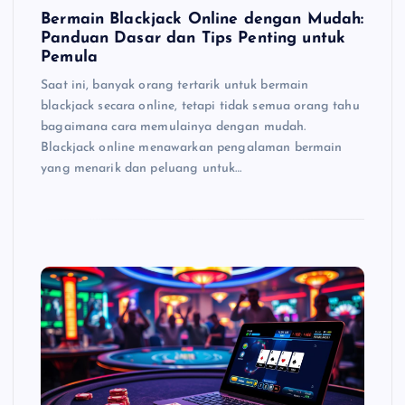
Bermain Blackjack Online dengan Mudah:
Panduan Dasar dan Tips Penting untuk
Pemula
Saat ini, banyak orang tertarik untuk bermain
blackjack secara online, tetapi tidak semua orang tahu
bagaimana cara memulainya dengan mudah.
Blackjack online menawarkan pengalaman bermain
yang menarik dan peluang untuk…