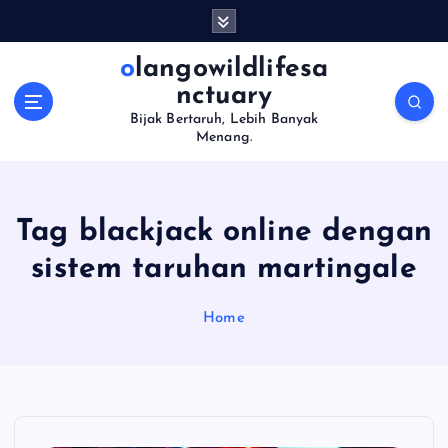
S
k
i
olangowildlifesa
p
nctuary
t
Bijak Bertaruh, Lebih Banyak
o
Menang.
c
o
n
t
Tag blackjack online dengan
e
sistem taruhan martingale
n
t
Home