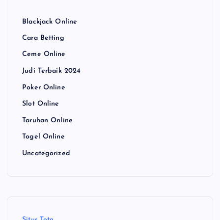
Blackjack Online
Cara Betting
Ceme Online
Judi Terbaik 2024
Poker Online
Slot Online
Taruhan Online
Togel Online
Uncategorized
Situs Toto