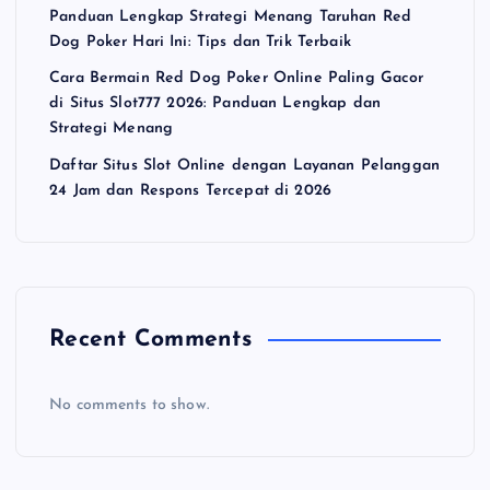
Panduan Lengkap Strategi Menang Taruhan Red
Dog Poker Hari Ini: Tips dan Trik Terbaik
Cara Bermain Red Dog Poker Online Paling Gacor
di Situs Slot777 2026: Panduan Lengkap dan
Strategi Menang
Daftar Situs Slot Online dengan Layanan Pelanggan
24 Jam dan Respons Tercepat di 2026
Recent Comments
No comments to show.