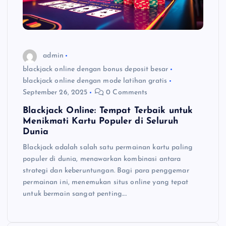
admin
blackjack online dengan bonus deposit besar
blackjack online dengan mode latihan gratis
September 26, 2025
0 Comments
Blackjack Online: Tempat Terbaik untuk
Menikmati Kartu Populer di Seluruh
Dunia
Blackjack adalah salah satu permainan kartu paling
populer di dunia, menawarkan kombinasi antara
strategi dan keberuntungan. Bagi para penggemar
permainan ini, menemukan situs online yang tepat
untuk bermain sangat penting.…