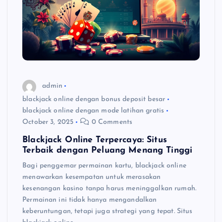
admin
blackjack online dengan bonus deposit besar
blackjack online dengan mode latihan gratis
October 3, 2025
0 Comments
Blackjack Online Terpercaya: Situs
Terbaik dengan Peluang Menang Tinggi
Bagi penggemar permainan kartu, blackjack online
menawarkan kesempatan untuk merasakan
kesenangan kasino tanpa harus meninggalkan rumah.
Permainan ini tidak hanya mengandalkan
keberuntungan, tetapi juga strategi yang tepat. Situs