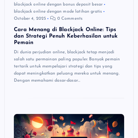
blackjack online dengan bonus deposit besar
blackjack online dengan mode latihan gratis
October 4, 2025
0 Comments
Cara Menang di Blackjack Online: Tips
dan Strategi Penuh Keberhasilan untuk
Pemain
Di dunia perjudian online, blackjack tetap menjadi
salah satu permainan paling populer. Banyak pemain
tertarik untuk mempelajari strategi dan tips yang
dapat meningkatkan peluang mereka untuk menang.
Dengan memahami dasar-dasar…