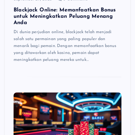
Blackjack Online: Memanfaatkan Bonus
untuk Meningkatkan Peluang Menang
Anda
Di dunia perjudian online, blackjack telah menjadi
salah satu permainan yang paling populer dan
menarik bagi pemain. Dengan memanfaatkan bonus
yang ditawarkan oleh kasino, pemain dapat
meningkatkan peluang mereka untuk…