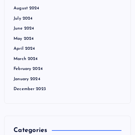
August 2024
July 2024
June 2024
May 2024
April 2024
March 2024
February 2024
January 2024
December 2023
Categories