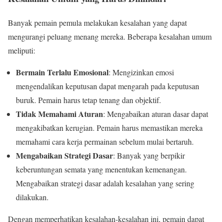
Banyak pemain pemula melakukan kesalahan yang dapat
mengurangi peluang menang mereka. Beberapa kesalahan umum
meliputi:
Bermain Terlalu Emosional
: Mengizinkan emosi
mengendalikan keputusan dapat mengarah pada keputusan
buruk. Pemain harus tetap tenang dan objektif.
Tidak Memahami Aturan
: Mengabaikan aturan dasar dapat
mengakibatkan kerugian. Pemain harus memastikan mereka
memahami cara kerja permainan sebelum mulai bertaruh.
Mengabaikan Strategi Dasar
: Banyak yang berpikir
keberuntungan semata yang menentukan kemenangan.
Mengabaikan strategi dasar adalah kesalahan yang sering
dilakukan.
Dengan memperhatikan kesalahan-kesalahan ini, pemain dapat