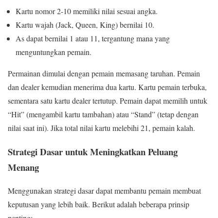
Kartu nomor 2-10 memiliki nilai sesuai angka.
Kartu wajah (Jack, Queen, King) bernilai 10.
As dapat bernilai 1 atau 11, tergantung mana yang
menguntungkan pemain.
Permainan dimulai dengan pemain memasang taruhan. Pemain
dan dealer kemudian menerima dua kartu. Kartu pemain terbuka,
sementara satu kartu dealer tertutup. Pemain dapat memilih untuk
“Hit” (mengambil kartu tambahan) atau “Stand” (tetap dengan
nilai saat ini). Jika total nilai kartu melebihi 21, pemain kalah.
Strategi Dasar untuk Meningkatkan Peluang
Menang
Menggunakan strategi dasar dapat membantu pemain membuat
keputusan yang lebih baik. Berikut adalah beberapa prinsip
penting: