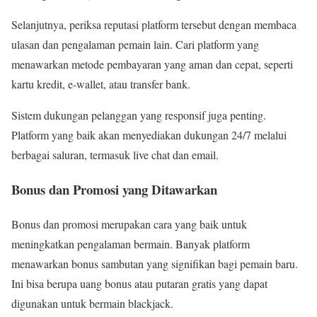
Selanjutnya, periksa reputasi platform tersebut dengan membaca
ulasan dan pengalaman pemain lain. Cari platform yang
menawarkan metode pembayaran yang aman dan cepat, seperti
kartu kredit, e-wallet, atau transfer bank.
Sistem dukungan pelanggan yang responsif juga penting.
Platform yang baik akan menyediakan dukungan 24/7 melalui
berbagai saluran, termasuk live chat dan email.
Bonus dan Promosi yang Ditawarkan
Bonus dan promosi merupakan cara yang baik untuk
meningkatkan pengalaman bermain. Banyak platform
menawarkan bonus sambutan yang signifikan bagi pemain baru.
Ini bisa berupa uang bonus atau putaran gratis yang dapat
digunakan untuk bermain blackjack.