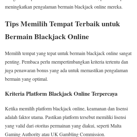
meningkatkan pengalaman bermain blackjack online mereka.
Tips Memilih Tempat Terbaik untuk
Bermain Blackjack Online
Memilih tempat yang tepat untuk bermain blackjack online sangat
penting. Pembaca perlu mempertimbangkan kriteria tertentu dan
juga penawaran bonus yang ada untuk memastikan pengalaman
bermain yang optimal.
Kriteria Platform Blackjack Online Terpercaya
Ketika memilih platform blackjack online, keamanan dan lisensi
adalah faktor utama. Pastikan platform tersebut memiliki lisensi
yang valid dari otoritas permainan yang diakui, seperti Malta
Gaming Authority atau UK Gambling Commission.