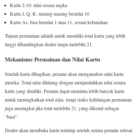
Kartu 2-10: nilai sesuai angka
Kartu J, Q, K: masing-masing bernilai 10
Kartu As: bisa bernilai 1 atau 11, sesuai kebutuhan
Tujuan permainan adalah untuk memiliki total kartu yang lebih
tinggi dibandingkan dealer tanpa melebihi 21.
Mekanisme Permainan dan Nilai Kartu
Setelah kartu dibagikan, pemain akan menganalisis nilai kartu
mereka. Total nilai dihitung dengan menjumlahkan nilai semua
kartu yang dimiliki. Pemain dapat meminta lebih banyak kartu
untuk meningkatkan total nilai, tetapi risiko kehilangan permainan
juga meningkat jika total melebihi 21, yang dikenal sebagai
“bust”.
Dealer akan membuka kartu tertutup setelah semua pemain selesai