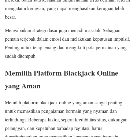
mengalami kerugian, yang dapat menghasilkan kerugian lebih
besar.
Mengabaikan strategi dasar juga menjadi masalah. Sebagian
pemain terjebak dalam emosi dan melakukan keputusan impulsif.
Penting untuk tetap tenang dan mengikuti pola permainan yang
sudah ditempuh.
Memilih Platform Blackjack Online
yang Aman
Memilih platform blackjack online yang aman sangat penting
untuk memastikan pengalaman bermain yang nyaman dan
terlindungi. Beberapa faktor, seperti kredibilitas situs, dukungan
pelanggan, dan kepatuhan terhadap regulasi, harus
dipertimbangkan guna memastikan keamanan saat bermain.