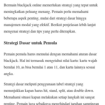
Bermain blackjack online memerlukan strategi yang tepat untuk
meningkatkan peluang menang. Pemain perlu memahami
beberapa aspek penting, mulai dari strategi dasar hingga
manajemen modal yang efektif. Berikut penjelasan lebih lanjut
mengenai strategi dan tips yang perlu diterapkan.
Strategi Dasar untuk Pemula
Pemain pemula harus memulai dengan memahami aturan dasar
blackjack. Hal ini termasuk mengetahui nilai kartu: kartu wajah
bernilai 10, as bisa bernilai 1 atau 11, dan kartu lainnya sesuai
angka.
Strategi dasar meliputi penggunaan tabel strategi yang
menunjukkan kapan harus hit, stand, split, atau double down.
Memahami situasi kapan melakukan setiap langkah ini sangat
penting. Pemain juga sebaiknya menghindari taruhan sampingan