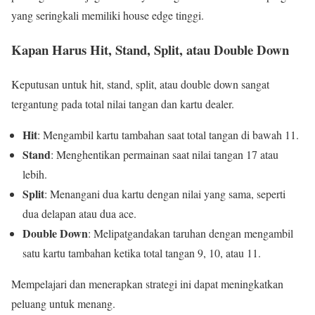
yang seringkali memiliki house edge tinggi.
Kapan Harus Hit, Stand, Split, atau Double Down
Keputusan untuk hit, stand, split, atau double down sangat
tergantung pada total nilai tangan dan kartu dealer.
Hit
: Mengambil kartu tambahan saat total tangan di bawah 11.
Stand
: Menghentikan permainan saat nilai tangan 17 atau
lebih.
Split
: Menangani dua kartu dengan nilai yang sama, seperti
dua delapan atau dua ace.
Double Down
: Melipatgandakan taruhan dengan mengambil
satu kartu tambahan ketika total tangan 9, 10, atau 11.
Mempelajari dan menerapkan strategi ini dapat meningkatkan
peluang untuk menang.