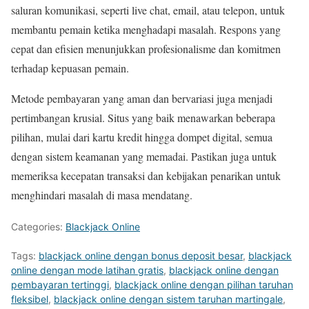
saluran komunikasi, seperti live chat, email, atau telepon, untuk
membantu pemain ketika menghadapi masalah. Respons yang
cepat dan efisien menunjukkan profesionalisme dan komitmen
terhadap kepuasan pemain.
Metode pembayaran yang aman dan bervariasi juga menjadi
pertimbangan krusial. Situs yang baik menawarkan beberapa
pilihan, mulai dari kartu kredit hingga dompet digital, semua
dengan sistem keamanan yang memadai. Pastikan juga untuk
memeriksa kecepatan transaksi dan kebijakan penarikan untuk
menghindari masalah di masa mendatang.
Categories:
Blackjack Online
Tags:
blackjack online dengan bonus deposit besar
,
blackjack
online dengan mode latihan gratis
,
blackjack online dengan
pembayaran tertinggi
,
blackjack online dengan pilihan taruhan
fleksibel
,
blackjack online dengan sistem taruhan martingale
,