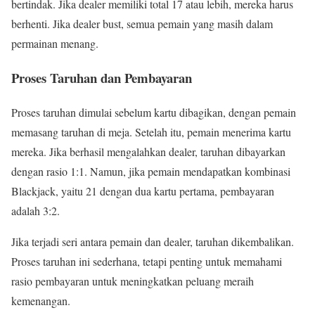
bertindak. Jika dealer memiliki total 17 atau lebih, mereka harus
berhenti. Jika dealer bust, semua pemain yang masih dalam
permainan menang.
Proses Taruhan dan Pembayaran
Proses taruhan dimulai sebelum kartu dibagikan, dengan pemain
memasang taruhan di meja. Setelah itu, pemain menerima kartu
mereka. Jika berhasil mengalahkan dealer, taruhan dibayarkan
dengan rasio 1:1. Namun, jika pemain mendapatkan kombinasi
Blackjack, yaitu 21 dengan dua kartu pertama, pembayaran
adalah 3:2.
Jika terjadi seri antara pemain dan dealer, taruhan dikembalikan.
Proses taruhan ini sederhana, tetapi penting untuk memahami
rasio pembayaran untuk meningkatkan peluang meraih
kemenangan.