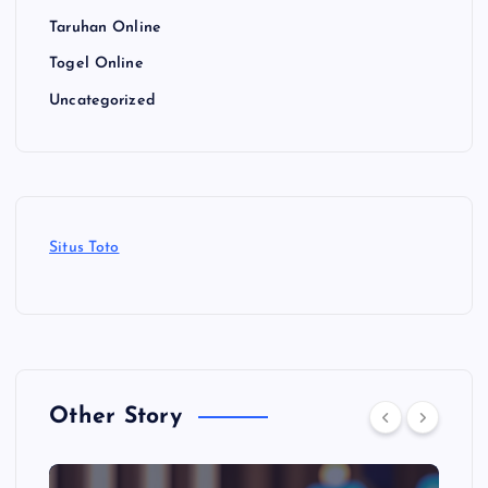
Taruhan Online
Togel Online
Uncategorized
Situs Toto
Other Story