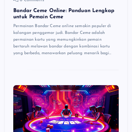
0 Comments
Bandar Ceme Online: Panduan Lengkap
untuk Pemain Ceme
Permainan Bandar Ceme online semakin populer di
kalangan penggemar judi. Bandar Ceme adalah
permainan kartu yang memungkinkan pemain
bertaruh melawan bandar dengan kombinasi kartu
yang berbeda, menawarkan peluang menarik bagi…