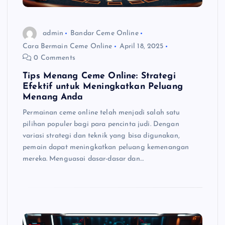
admin
Bandar Ceme Online
Cara Bermain Ceme Online
April 18, 2025
0 Comments
Tips Menang Ceme Online: Strategi
Efektif untuk Meningkatkan Peluang
Menang Anda
Permainan ceme online telah menjadi salah satu
pilihan populer bagi para pencinta judi. Dengan
variasi strategi dan teknik yang bisa digunakan,
pemain dapat meningkatkan peluang kemenangan
mereka. Menguasai dasar-dasar dan…