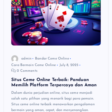
admin
Bandar Ceme Online
Cara Bermain Ceme Online
July 8, 2025
0 Comments
Situs Ceme Online Terbaik: Panduan
Memilih Platform Terpercaya dan Aman
Dalam dunia perjudian online, situs ceme menjadi
salah satu pilihan yang menarik bagi para pemain.
Situs ceme online terbaik menawarkan pengalaman
bermain yang aman, cepat, dan menyenangkan.