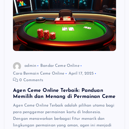
admin
Bandar Ceme Online
Cara Bermain Ceme Online
April 17, 2025
0 Comments
Agen Ceme Online Terbaik: Panduan
Memilih dan Menang di Permainan Ceme
Agen Ceme Online Terbaik adalah pilihan utama bagi
para penggemar permainan kartu di Indonesia.
Dengan menawarkan berbagai fitur menarik dan
lingkungan permainan yang aman, agen ini menjadi