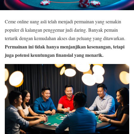
Ceme online uang asli telah menjadi permainan yang semakin
populer di kalangan penggemar judi daring. Banyak pemain
tertarik dengan kemudahan akses dan peluang yang ditawarkan.
Permainan ini tidak hanya menjanjikan kesenangan, tetapi
juga potensi keuntungan finansial yang menarik.