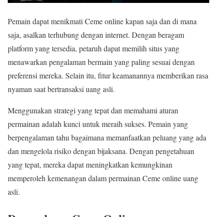
Pemain dapat menikmati Ceme online kapan saja dan di mana
saja, asalkan terhubung dengan internet. Dengan beragam
platform yang tersedia, petaruh dapat memilih situs yang
menawarkan pengalaman bermain yang paling sesuai dengan
preferensi mereka. Selain itu, fitur keamanannya memberikan rasa
nyaman saat bertransaksi uang asli.
Menggunakan strategi yang tepat dan memahami aturan
permainan adalah kunci untuk meraih sukses. Pemain yang
berpengalaman tahu bagaimana memanfaatkan peluang yang ada
dan mengelola risiko dengan bijaksana. Dengan pengetahuan
yang tepat, mereka dapat meningkatkan kemungkinan
memperoleh kemenangan dalam permainan Ceme online uang
asli.