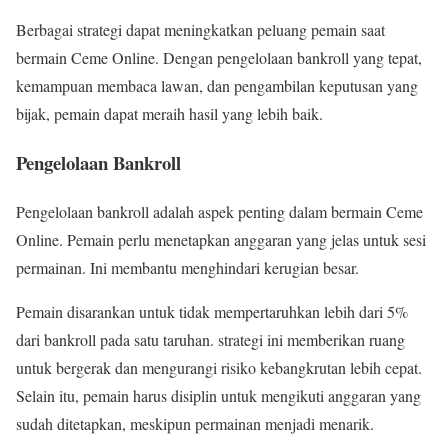
Berbagai strategi dapat meningkatkan peluang pemain saat
bermain Ceme Online. Dengan pengelolaan bankroll yang tepat,
kemampuan membaca lawan, dan pengambilan keputusan yang
bijak, pemain dapat meraih hasil yang lebih baik.
Pengelolaan Bankroll
Pengelolaan bankroll adalah aspek penting dalam bermain Ceme
Online. Pemain perlu menetapkan anggaran yang jelas untuk sesi
permainan. Ini membantu menghindari kerugian besar.
Pemain disarankan untuk tidak mempertaruhkan lebih dari 5%
dari bankroll pada satu taruhan. strategi ini memberikan ruang
untuk bergerak dan mengurangi risiko kebangkrutan lebih cepat.
Selain itu, pemain harus disiplin untuk mengikuti anggaran yang
sudah ditetapkan, meskipun permainan menjadi menarik.