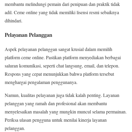
membantu melindungi pemain dari penipuan dan praktik tidak
adil. Ceme online yang tidak memiliki lisensi resmi sebaiknya
dihindari.
Pelayanan Pelanggan
Aspek pelayanan pelanggan sangat krusial dalam memilih
platform ceme online. Pastikan platform menyediakan berbagai
saluran komunikasi, seperti chat langsung, email, dan telepon.
Respons yang cepat menunjukkan bahwa platform tersebut
menghargai pengalaman penggunanya.
Namun, kualitas pelayanan juga tidak kalah penting. Layanan
pelanggan yang ramah dan profesional akan membantu
menyelesaikan masalah yang mungkin muncul selama permainan.
Periksa ulasan pengguna untuk menilai kinerja layanan
pelanggan.