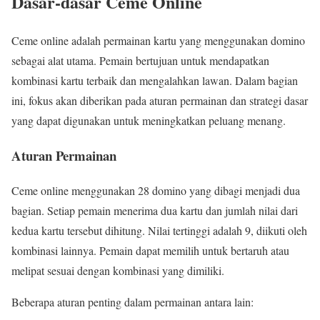
Dasar-dasar Ceme Online
Ceme online adalah permainan kartu yang menggunakan domino
sebagai alat utama. Pemain bertujuan untuk mendapatkan
kombinasi kartu terbaik dan mengalahkan lawan. Dalam bagian
ini, fokus akan diberikan pada aturan permainan dan strategi dasar
yang dapat digunakan untuk meningkatkan peluang menang.
Aturan Permainan
Ceme online menggunakan 28 domino yang dibagi menjadi dua
bagian. Setiap pemain menerima dua kartu dan jumlah nilai dari
kedua kartu tersebut dihitung. Nilai tertinggi adalah 9, diikuti oleh
kombinasi lainnya. Pemain dapat memilih untuk bertaruh atau
melipat sesuai dengan kombinasi yang dimiliki.
Beberapa aturan penting dalam permainan antara lain: