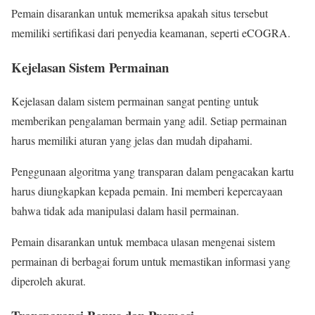
Pemain disarankan untuk memeriksa apakah situs tersebut
memiliki sertifikasi dari penyedia keamanan, seperti eCOGRA.
Kejelasan Sistem Permainan
Kejelasan dalam sistem permainan sangat penting untuk
memberikan pengalaman bermain yang adil. Setiap permainan
harus memiliki aturan yang jelas dan mudah dipahami.
Penggunaan algoritma yang transparan dalam pengacakan kartu
harus diungkapkan kepada pemain. Ini memberi kepercayaan
bahwa tidak ada manipulasi dalam hasil permainan.
Pemain disarankan untuk membaca ulasan mengenai sistem
permainan di berbagai forum untuk memastikan informasi yang
diperoleh akurat.