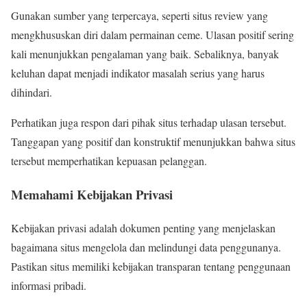
Gunakan sumber yang terpercaya, seperti situs review yang
mengkhususkan diri dalam permainan ceme. Ulasan positif sering
kali menunjukkan pengalaman yang baik. Sebaliknya, banyak
keluhan dapat menjadi indikator masalah serius yang harus
dihindari.
Perhatikan juga respon dari pihak situs terhadap ulasan tersebut.
Tanggapan yang positif dan konstruktif menunjukkan bahwa situs
tersebut memperhatikan kepuasan pelanggan.
Memahami Kebijakan Privasi
Kebijakan privasi adalah dokumen penting yang menjelaskan
bagaimana situs mengelola dan melindungi data penggunanya.
Pastikan situs memiliki kebijakan transparan tentang penggunaan
informasi pribadi.