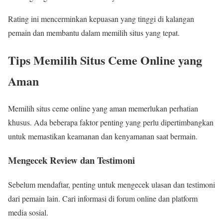
Rating ini mencerminkan kepuasan yang tinggi di kalangan
pemain dan membantu dalam memilih situs yang tepat.
Tips Memilih Situs Ceme Online yang
Aman
Memilih situs ceme online yang aman memerlukan perhatian
khusus. Ada beberapa faktor penting yang perlu dipertimbangkan
untuk memastikan keamanan dan kenyamanan saat bermain.
Mengecek Review dan Testimoni
Sebelum mendaftar, penting untuk mengecek ulasan dan testimoni
dari pemain lain. Cari informasi di forum online dan platform
media sosial.