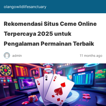
olangowildlifesanctuary
Rekomendasi Situs Ceme Online
Terpercaya 2025 untuk
Pengalaman Permainan Terbaik
admin
11 months ago