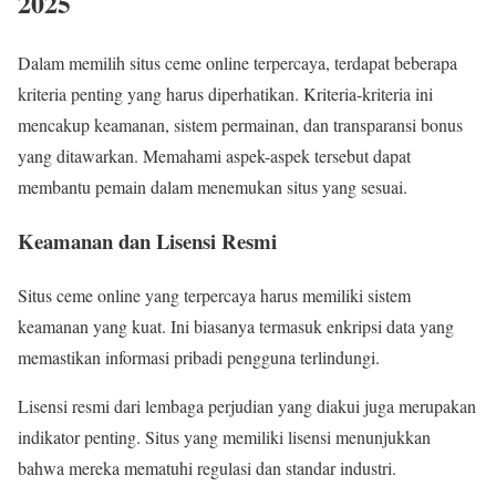
2025
Dalam memilih situs ceme online terpercaya, terdapat beberapa
kriteria penting yang harus diperhatikan. Kriteria-kriteria ini
mencakup keamanan, sistem permainan, dan transparansi bonus
yang ditawarkan. Memahami aspek-aspek tersebut dapat
membantu pemain dalam menemukan situs yang sesuai.
Keamanan dan Lisensi Resmi
Situs ceme online yang terpercaya harus memiliki sistem
keamanan yang kuat. Ini biasanya termasuk enkripsi data yang
memastikan informasi pribadi pengguna terlindungi.
Lisensi resmi dari lembaga perjudian yang diakui juga merupakan
indikator penting. Situs yang memiliki lisensi menunjukkan
bahwa mereka mematuhi regulasi dan standar industri.