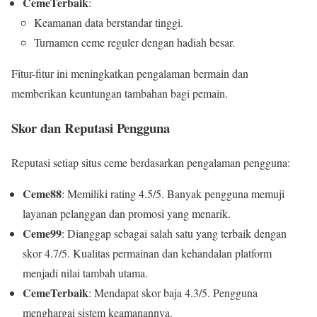
CemeTerbaik
:
Keamanan data berstandar tinggi.
Turnamen ceme reguler dengan hadiah besar.
Fitur-fitur ini meningkatkan pengalaman bermain dan
memberikan keuntungan tambahan bagi pemain.
Skor dan Reputasi Pengguna
Reputasi setiap situs ceme berdasarkan pengalaman pengguna:
Ceme88
: Memiliki rating 4.5/5. Banyak pengguna memuji
layanan pelanggan dan promosi yang menarik.
Ceme99
: Dianggap sebagai salah satu yang terbaik dengan
skor 4.7/5. Kualitas permainan dan kehandalan platform
menjadi nilai tambah utama.
CemeTerbaik
: Mendapat skor baja 4.3/5. Pengguna
menghargai sistem keamanannya.