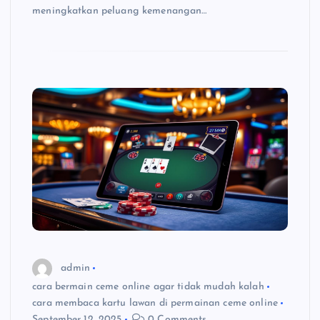
meningkatkan peluang kemenangan…
admin
cara bermain ceme online agar tidak mudah kalah
cara membaca kartu lawan di permainan ceme online
September 12, 2025
0 Comments