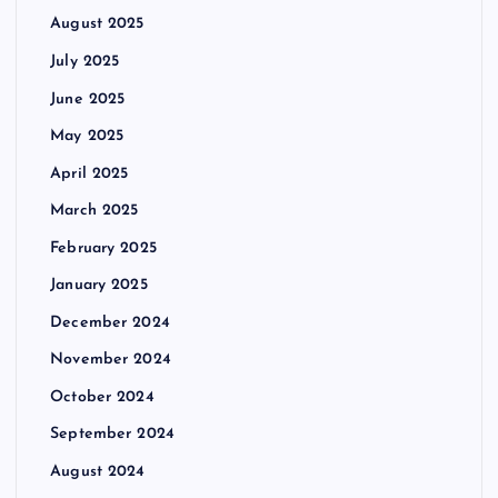
August 2025
July 2025
June 2025
May 2025
April 2025
March 2025
February 2025
January 2025
December 2024
November 2024
October 2024
September 2024
August 2024