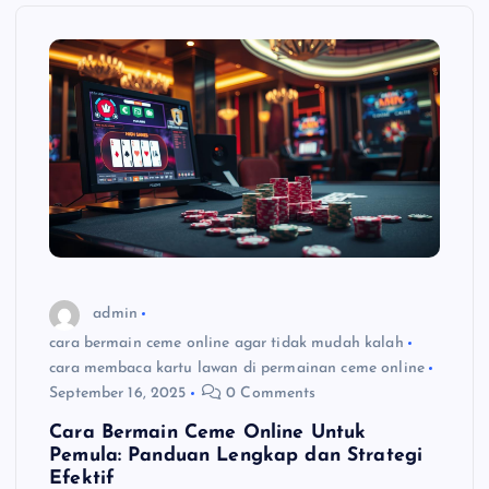
admin
cara bermain ceme online agar tidak mudah kalah
cara membaca kartu lawan di permainan ceme online
September 16, 2025
0 Comments
Cara Bermain Ceme Online Untuk
Pemula: Panduan Lengkap dan Strategi
Efektif