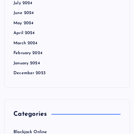
July 2024
June 2024
May 2024
April 2024
March 2024
February 2024
January 2024
December 2023
Categories
Blackjack Online