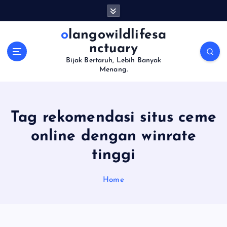
S
k
i
olangowildlifesa
p
nctuary
t
Bijak Bertaruh, Lebih Banyak
o
Menang.
c
o
n
t
Tag rekomendasi situs ceme
e
online dengan winrate
n
t
tinggi
Home