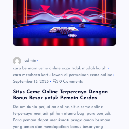
admin
cara bermain ceme online agar tidak mudah kalah
cara membaca kartu lawan di permainan ceme online
September 13, 2025
0 Comments
Situs Ceme Online Terpercaya Dengan
Bonus Besar untuk Pemain Cerdas
Dalam dunia perjudian online, situs ceme online
terpercaya menjadi pilihan utama bagi para penjudi.
Para pemain dapat menikmati pengalaman bermain
yang aman dan mendapatkan bonus besar yang