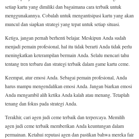
setiap kartu yang dimiliki dan bagaimana cara terbaik untuk
menggunakannya. Cobalah untuk mengantisipasi kartu yang akan
muncul dan siapkan strategi yang tepat untuk setiap situasi.
Ketiga, jangan pernah berhenti belajar. Meskipun Anda sudah
menjadi pemain profesional, hal itu tidak berarti Anda tidak perlu
meningkatkan keterampilan bermain Anda. Selalu mencari tahu
tentang tren terbaru dan strategi terbaik dalam game kartu ceme.
Keempat, atur emosi Anda. Sebagai pemain profesional, Anda
harus mampu mengendalikan emosi Anda. Jangan biarkan emosi
Anda mengambil alih ketika Anda kalah atau menang. Tetaplah
tenang dan fokus pada strategi Anda.
Terakhir, cari agen judi ceme terbaik dan terpercaya. Memilih
agen judi ceme terbaik memberikan Anda keuntungan dalam
permainan. Ketahui reputasi agen dan pastikan bahwa mereka fair