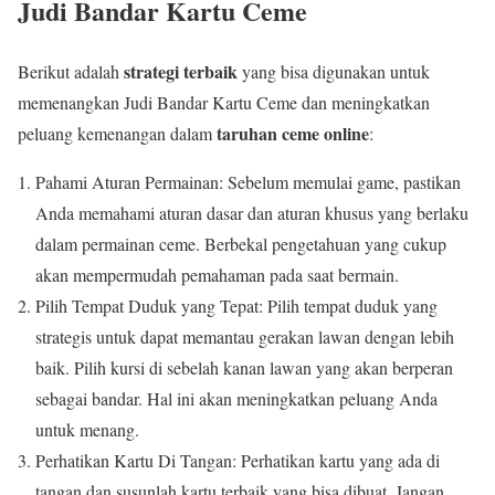
Judi Bandar Kartu Ceme
strategi terbaik
Berikut adalah
yang bisa digunakan untuk
memenangkan Judi Bandar Kartu Ceme dan meningkatkan
taruhan ceme online
peluang kemenangan dalam
:
Pahami Aturan Permainan: Sebelum memulai game, pastikan
Anda memahami aturan dasar dan aturan khusus yang berlaku
dalam permainan ceme. Berbekal pengetahuan yang cukup
akan mempermudah pemahaman pada saat bermain.
Pilih Tempat Duduk yang Tepat: Pilih tempat duduk yang
strategis untuk dapat memantau gerakan lawan dengan lebih
baik. Pilih kursi di sebelah kanan lawan yang akan berperan
sebagai bandar. Hal ini akan meningkatkan peluang Anda
untuk menang.
Perhatikan Kartu Di Tangan: Perhatikan kartu yang ada di
tangan dan susunlah kartu terbaik yang bisa dibuat. Jangan