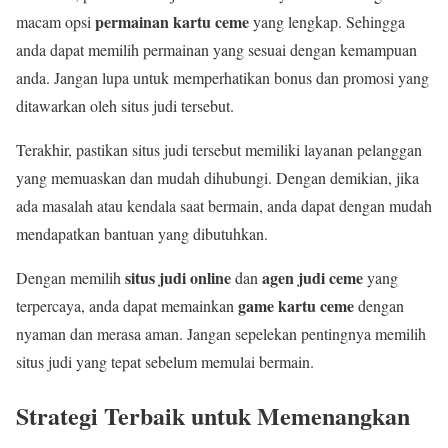
permainan kartu ceme
macam opsi
yang lengkap. Sehingga
anda dapat memilih permainan yang sesuai dengan kemampuan
anda. Jangan lupa untuk memperhatikan bonus dan promosi yang
ditawarkan oleh situs judi tersebut.
Terakhir, pastikan situs judi tersebut memiliki layanan pelanggan
yang memuaskan dan mudah dihubungi. Dengan demikian, jika
ada masalah atau kendala saat bermain, anda dapat dengan mudah
mendapatkan bantuan yang dibutuhkan.
situs judi online
agen judi ceme
Dengan memilih
dan
yang
game kartu ceme
terpercaya, anda dapat memainkan
dengan
nyaman dan merasa aman. Jangan sepelekan pentingnya memilih
situs judi yang tepat sebelum memulai bermain.
Strategi Terbaik untuk Memenangkan