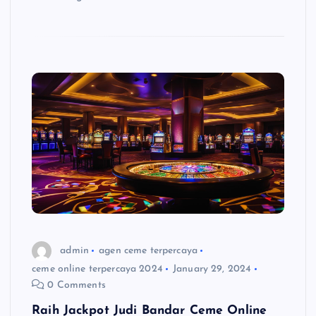
admin
agen ceme terpercaya
ceme online terpercaya 2024
January 29, 2024
0 Comments
Raih Jackpot Judi Bandar Ceme Online