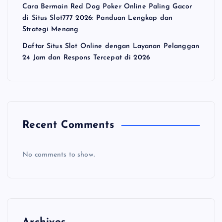
Cara Bermain Red Dog Poker Online Paling Gacor
di Situs Slot777 2026: Panduan Lengkap dan
Strategi Menang
Daftar Situs Slot Online dengan Layanan Pelanggan
24 Jam dan Respons Tercepat di 2026
Recent Comments
No comments to show.