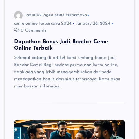
admin
agen ceme terpercaya
ceme online terpercaya 2024
January 28, 2024
0 Comments
Dapatkan Bonus Judi Bandar Ceme
Online Terbaik
Selamat datang di artikel kami tentang bonus judi
Bandar Ceme! Bagi pecinta permainan kartu online,
tidak ada yang lebih menggembirakan daripada
mendapatkan bonus dari situs terpercaya. Kami akan
memberikan informasi…