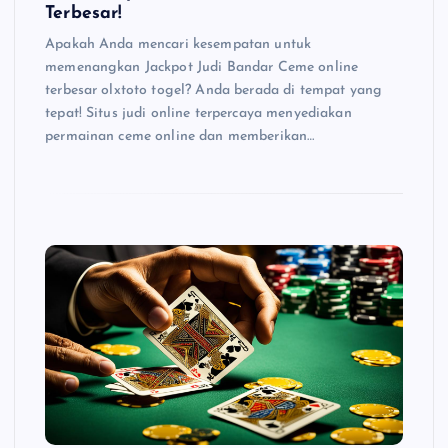
Terbesar!
Apakah Anda mencari kesempatan untuk
memenangkan Jackpot Judi Bandar Ceme online
terbesar olxtoto togel? Anda berada di tempat yang
tepat! Situs judi online terpercaya menyediakan
permainan ceme online dan memberikan…