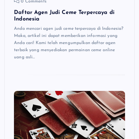
0 Comments
Daftar Agen Judi Ceme Terpercaya di
Indonesia
Anda mencari agen judi ceme terpercaya di Indonesia?
Maka, artikel ini dapat memberikan informasi yang
Anda cari! Kami telah mengumpulkan daftar agen
terbaik yang menyediakan permainan ceme online
uang asli…