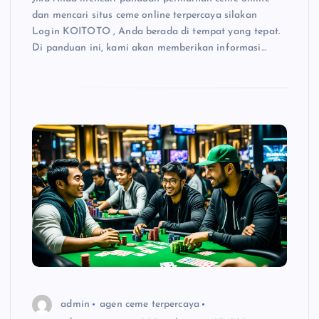
dan mencari situs ceme online terpercaya silakan
Login KOITOTO , Anda berada di tempat yang tepat.
Di panduan ini, kami akan memberikan informasi…
admin
agen ceme terpercaya