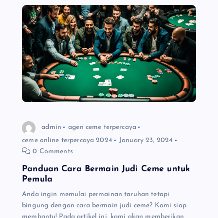
admin
agen ceme terpercaya
ceme online terpercaya 2024
January 23, 2024
0 Comments
Panduan Cara Bermain Judi Ceme untuk
Pemula
Anda ingin memulai permainan taruhan tetapi
bingung dengan cara bermain judi ceme? Kami siap
membantu! Pada artikel ini, kami akan memberikan