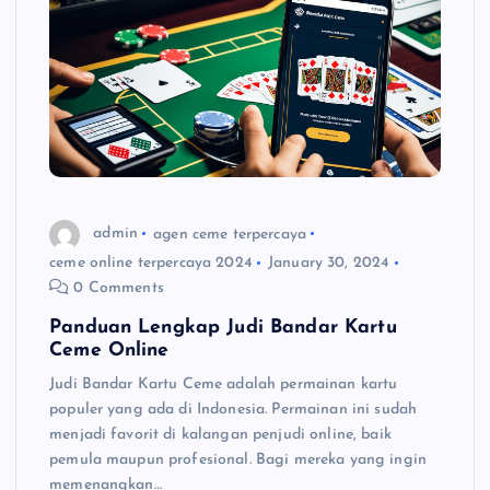
admin
agen ceme terpercaya
ceme online terpercaya 2024
January 30, 2024
0 Comments
Panduan Lengkap Judi Bandar Kartu
Ceme Online
Judi Bandar Kartu Ceme adalah permainan kartu
populer yang ada di Indonesia. Permainan ini sudah
menjadi favorit di kalangan penjudi online, baik
pemula maupun profesional. Bagi mereka yang ingin
memenangkan…