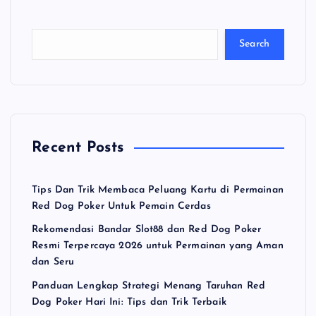
Search
Recent Posts
Tips Dan Trik Membaca Peluang Kartu di Permainan
Red Dog Poker Untuk Pemain Cerdas
Rekomendasi Bandar Slot88 dan Red Dog Poker
Resmi Terpercaya 2026 untuk Permainan yang Aman
dan Seru
Panduan Lengkap Strategi Menang Taruhan Red
Dog Poker Hari Ini: Tips dan Trik Terbaik