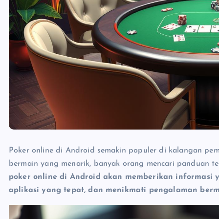
Poker online di Android semakin populer di kalangan p
bermain yang menarik, banyak orang mencari panduan te
poker online di Android akan memberikan informasi
aplikasi yang tepat, dan menikmati pengalaman berm