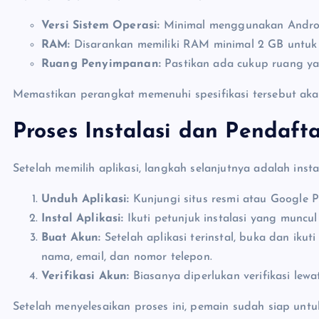
Versi Sistem Operasi:
Minimal menggunakan Android 
RAM:
Disarankan memiliki RAM minimal 2 GB untuk m
Ruang Penyimpanan:
Pastikan ada cukup ruang yang
Memastikan perangkat memenuhi spesifikasi tersebut aka
Proses Instalasi dan Pendaft
Setelah memilih aplikasi, langkah selanjutnya adalah inst
Unduh Aplikasi:
Kunjungi situs resmi atau Google P
Instal Aplikasi:
Ikuti petunjuk instalasi yang muncu
Buat Akun:
Setelah aplikasi terinstal, buka dan ikut
nama, email, dan nomor telepon.
Verifikasi Akun:
Biasanya diperlukan verifikasi lew
Setelah menyelesaikan proses ini, pemain sudah siap untu