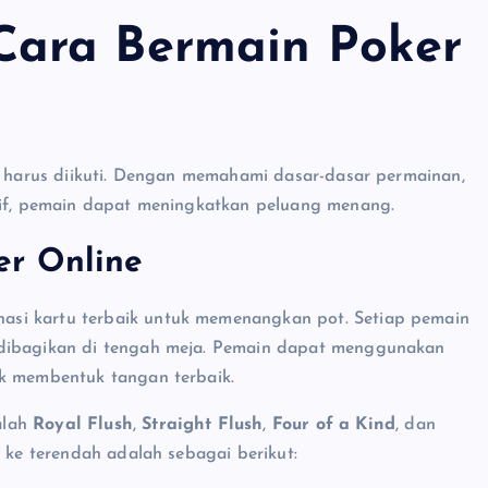
ara Bermain Poker
ng harus diikuti. Dengan memahami dasar-dasar permainan,
ktif, pemain dapat meningkatkan peluang menang.
er Online
asi kartu terbaik untuk memenangkan pot. Setiap pemain
 dibagikan di tengah meja. Pemain dapat menggunakan
uk membentuk tangan terbaik.
alah
Royal Flush
,
Straight Flush
,
Four of a Kind
, dan
i ke terendah adalah sebagai berikut: