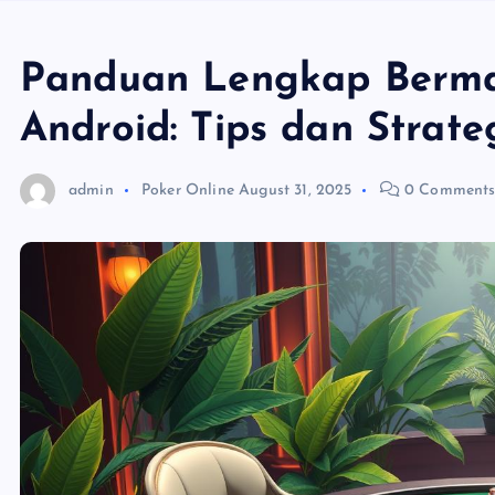
Panduan Lengkap Bermai
Android: Tips dan Strat
admin
Poker Online
August 31, 2025
0 Comment