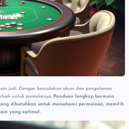
emain judi. Dengan kemudahan akses dan pengalaman
rbaik untuk memulainya.
Panduan lengkap bermain
 yang dibutuhkan untuk memahami permainan, memilih
ain yang optimal.