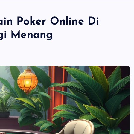
n Poker Online Di
egi Menang
s