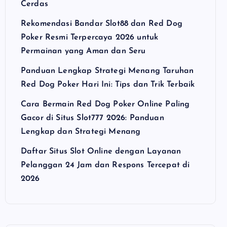
Cerdas
Rekomendasi Bandar Slot88 dan Red Dog
Poker Resmi Terpercaya 2026 untuk
Permainan yang Aman dan Seru
Panduan Lengkap Strategi Menang Taruhan
Red Dog Poker Hari Ini: Tips dan Trik Terbaik
Cara Bermain Red Dog Poker Online Paling
Gacor di Situs Slot777 2026: Panduan
Lengkap dan Strategi Menang
Daftar Situs Slot Online dengan Layanan
Pelanggan 24 Jam dan Respons Tercepat di
2026