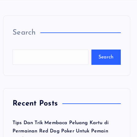
Search
Search
Recent Posts
Tips Dan Trik Membaca Peluang Kartu di
Permainan Red Dog Poker Untuk Pemain