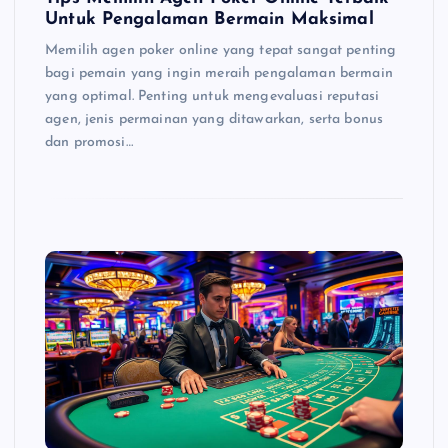
Untuk Pengalaman Bermain Maksimal
Memilih agen poker online yang tepat sangat penting
bagi pemain yang ingin meraih pengalaman bermain
yang optimal. Penting untuk mengevaluasi reputasi
agen, jenis permainan yang ditawarkan, serta bonus
dan promosi…