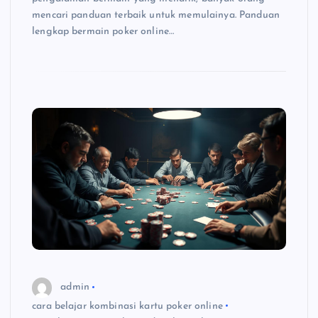
mencari panduan terbaik untuk memulainya. Panduan
lengkap bermain poker online…
admin
cara belajar kombinasi kartu poker online