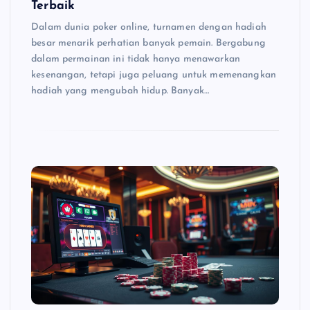
Terbaik
Dalam dunia poker online, turnamen dengan hadiah
besar menarik perhatian banyak pemain. Bergabung
dalam permainan ini tidak hanya menawarkan
kesenangan, tetapi juga peluang untuk memenangkan
hadiah yang mengubah hidup. Banyak…