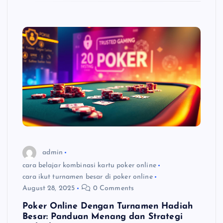
admin
cara belajar kombinasi kartu poker online
cara ikut turnamen besar di poker online
August 28, 2025
0 Comments
Poker Online Dengan Turnamen Hadiah
Besar: Panduan Menang dan Strategi