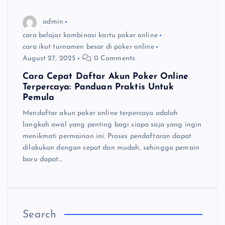
admin
cara belajar kombinasi kartu poker online
cara ikut turnamen besar di poker online
August 27, 2025
0 Comments
Cara Cepat Daftar Akun Poker Online
Terpercaya: Panduan Praktis Untuk
Pemula
Mendaftar akun poker online terpercaya adalah
langkah awal yang penting bagi siapa saja yang ingin
menikmati permainan ini. Proses pendaftaran dapat
dilakukan dengan cepat dan mudah, sehingga pemain
baru dapat…
Search