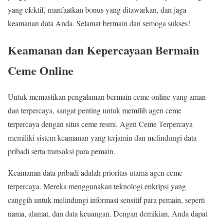
yang efektif, manfaatkan bonus yang ditawarkan, dan jaga
keamanan data Anda. Selamat bermain dan semoga sukses!
Keamanan dan Kepercayaan Bermain
Ceme Online
Untuk memastikan pengalaman bermain ceme online yang aman
dan terpercaya, sangat penting untuk memilih agen ceme
terpercaya dengan situs ceme resmi. Agen Ceme Terpercaya
memiliki sistem keamanan yang terjamin dan melindungi data
pribadi serta transaksi para pemain.
Keamanan data pribadi adalah prioritas utama agen ceme
terpercaya. Mereka menggunakan teknologi enkripsi yang
canggih untuk melindungi informasi sensitif para pemain, seperti
nama, alamat, dan data keuangan. Dengan demikian, Anda dapat