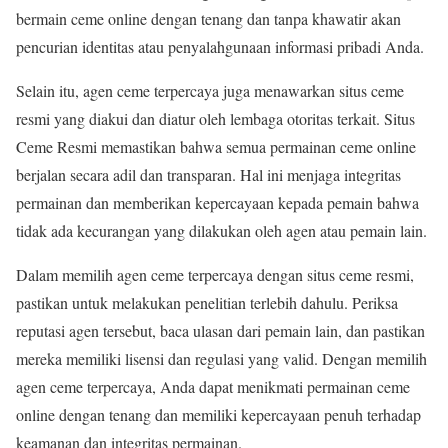
bermain ceme online dengan tenang dan tanpa khawatir akan
pencurian identitas atau penyalahgunaan informasi pribadi Anda.
Selain itu, agen ceme terpercaya juga menawarkan situs ceme
resmi yang diakui dan diatur oleh lembaga otoritas terkait. Situs
Ceme Resmi memastikan bahwa semua permainan ceme online
berjalan secara adil dan transparan. Hal ini menjaga integritas
permainan dan memberikan kepercayaan kepada pemain bahwa
tidak ada kecurangan yang dilakukan oleh agen atau pemain lain.
Dalam memilih agen ceme terpercaya dengan situs ceme resmi,
pastikan untuk melakukan penelitian terlebih dahulu. Periksa
reputasi agen tersebut, baca ulasan dari pemain lain, dan pastikan
mereka memiliki lisensi dan regulasi yang valid. Dengan memilih
agen ceme terpercaya, Anda dapat menikmati permainan ceme
online dengan tenang dan memiliki kepercayaan penuh terhadap
keamanan dan integritas permainan.