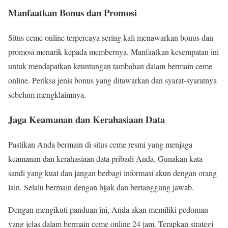
Manfaatkan Bonus dan Promosi
Situs ceme online terpercaya sering kali menawarkan bonus dan
promosi menarik kepada membernya. Manfaatkan kesempatan ini
untuk mendapatkan keuntungan tambahan dalam bermain ceme
online. Periksa jenis bonus yang ditawarkan dan syarat-syaratnya
sebelum mengklaimnya.
Jaga Keamanan dan Kerahasiaan Data
Pastikan Anda bermain di situs ceme resmi yang menjaga
keamanan dan kerahasiaan data pribadi Anda. Gunakan kata
sandi yang kuat dan jangan berbagi informasi akun dengan orang
lain. Selalu bermain dengan bijak dan bertanggung jawab.
Dengan mengikuti panduan ini, Anda akan memiliki pedoman
yang jelas dalam bermain ceme online 24 jam. Terapkan strategi