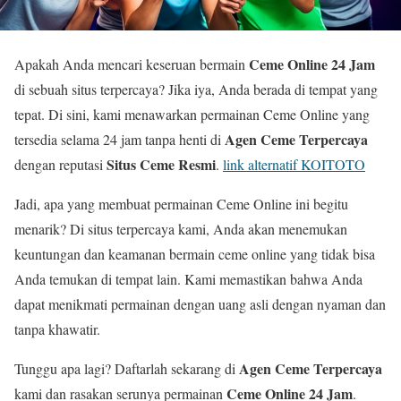
Ceme Online 24 Jam
Apakah Anda mencari keseruan bermain
di sebuah situs terpercaya? Jika iya, Anda berada di tempat yang
tepat. Di sini, kami menawarkan permainan Ceme Online yang
Agen Ceme Terpercaya
tersedia selama 24 jam tanpa henti di
Situs Ceme Resmi
dengan reputasi
.
link alternatif KOITOTO
Jadi, apa yang membuat permainan Ceme Online ini begitu
menarik? Di situs terpercaya kami, Anda akan menemukan
keuntungan dan keamanan bermain ceme online yang tidak bisa
Anda temukan di tempat lain. Kami memastikan bahwa Anda
dapat menikmati permainan dengan uang asli dengan nyaman dan
tanpa khawatir.
Agen Ceme Terpercaya
Tunggu apa lagi? Daftarlah sekarang di
Ceme Online 24 Jam
kami dan rasakan serunya permainan
.