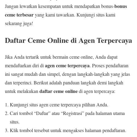
bonus
Jangan lewatkan kesempatan untuk mendapatkan bonus-
ceme terbesar
yang kami tawarkan. Kunjungi situs kami
sekarang juga!
Daftar Ceme Online di Agen Terpercaya
Jika Anda tertarik untuk bermain ceme online, Anda dapat
agen ceme terpercaya
mendaftarkan diri di
. Proses pendaftaran
ini sangat mudah dan simpel, dengan langkah-langkah yang jelas
dan terperinci. Berikut adalah panduan langkah demi langkah
daftar ceme online
untuk melakukan
di agen terpercaya:
Kunjungi situs agen ceme terpercaya pilihan Anda.
Cari tombol “Daftar” atau “Registrasi” pada halaman utama
situs.
Klik tombol tersebut untuk mengakses halaman pendaftaran.