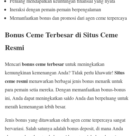
Peluang mendapatkan keuntungan finansial yang nyata
Ineraksi dengan pemain-pemain berpengalaman
Memanfaatkan bonus dan promosi dari agen ceme terpercaya
Bonus Ceme Terbesar di Situs Ceme
Resmi
bonus ceme terbesar
Mencari
untuk meningkatkan
Situs
kemungkinan kemenangan Anda? Tidak perlu khawatir!
ceme resmi
menawarkan berbagai jenis bonus menarik untuk
para pemain setia mereka. Dengan memanfaatkan bonus-bonus
ini, Anda dapat meningkatkan saldo Anda dan berpeluang untuk
meraih kemenangan lebih besar.
Jenis bonus yang ditawarkan oleh agen ceme terpercaya sangat
bervariasi. Salah satunya adalah bonus deposit, di mana Anda