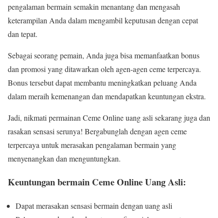
pengalaman bermain semakin menantang dan mengasah
keterampilan Anda dalam mengambil keputusan dengan cepat
dan tepat.
Sebagai seorang pemain, Anda juga bisa memanfaatkan bonus
dan promosi yang ditawarkan oleh agen-agen ceme terpercaya.
Bonus tersebut dapat membantu meningkatkan peluang Anda
dalam meraih kemenangan dan mendapatkan keuntungan ekstra.
Jadi, nikmati permainan Ceme Online uang asli sekarang juga dan
rasakan sensasi serunya! Bergabunglah dengan agen ceme
terpercaya untuk merasakan pengalaman bermain yang
menyenangkan dan menguntungkan.
Keuntungan bermain Ceme Online Uang Asli:
Dapat merasakan sensasi bermain dengan uang asli