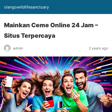
olangowildlifesanctuary
Mainkan Ceme Online 24 Jam –
Situs Terpercaya
admin
2 years ago