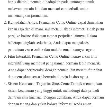
harus diambil, pemain dihadapkan pada tantangan untuk
melawan pemain lain dan mencari cara terbaik untuk
memenangkan permainan.
Kemudahan Akses: Permainan Ceme Online dapat dimainkan
kapan saja dan di mana saja melalui akses internet. Tidak perlu
pergi ke kasino fisik atau tempat perjudian lainnya. Dalam
beberapa langkah sederhana, Anda dapat mengakses
permainan ceme online dan mulai memainkannya segera.
Fitur Interaktif: Permainan Ceme Online menawarkan fitur
interaktif yang membuat pengalaman bermain lebih menarik.
Anda dapat berinteraksi dengan pemain lain melalui fitur chat
dan merasakan sensasi bermain di meja kasino nyata.
Sistem Keamanan Terjamin: Situs Ceme Terbaik menerapkan
sistem keamanan yang tinggi untuk melindungi data pribadi
dan transaksi finansial. Dengan demikian, Anda dapat bermain
dengan tenang dan yakin bahwa informasi Anda aman.