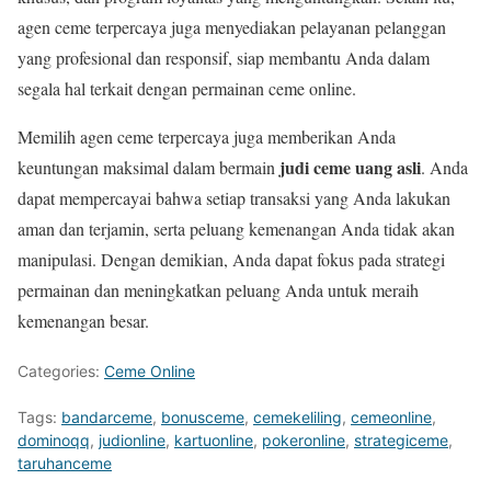
agen ceme terpercaya juga menyediakan pelayanan pelanggan
yang profesional dan responsif, siap membantu Anda dalam
segala hal terkait dengan permainan ceme online.
Memilih agen ceme terpercaya juga memberikan Anda
judi ceme uang asli
keuntungan maksimal dalam bermain
. Anda
dapat mempercayai bahwa setiap transaksi yang Anda lakukan
aman dan terjamin, serta peluang kemenangan Anda tidak akan
manipulasi. Dengan demikian, Anda dapat fokus pada strategi
permainan dan meningkatkan peluang Anda untuk meraih
kemenangan besar.
Categories:
Ceme Online
Tags:
bandarceme
,
bonusceme
,
cemekeliling
,
cemeonline
,
dominoqq
,
judionline
,
kartuonline
,
pokeronline
,
strategiceme
,
taruhanceme