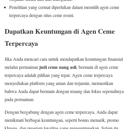
Penelitian yang cermat diperlukan dalam memilih agen ceme
terpercaya dengan situs ceme resmi.
Dapatkan Keuntungan di Agen Ceme
Terpercaya
Jika Anda mencari cara untuk mendapatkan keuntungan finansial
judi ceme uang asli
melalui permainan
, bermain di agen ceme
terpercaya adalah pilihan yang tepat. Agen ceme terpercaya
menyediakan platform yang aman dan terjamin, memastikan
bahwa Anda dapat bermain dengan tenang dan fokus sepenuhnya
pada permainan.
Dengan bergabung dengan agen ceme terpercaya, Anda dapat
menikmati berbagai keuntungan, seperti bonus menarik, promo
khusus, dan program loyalitas yang menguntungkan. Selain itu,