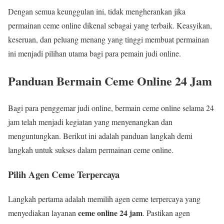
Dengan semua keunggulan ini, tidak mengherankan jika
permainan ceme online dikenal sebagai yang terbaik. Keasyikan,
keseruan, dan peluang menang yang tinggi membuat permainan
ini menjadi pilihan utama bagi para pemain judi online.
Panduan Bermain Ceme Online 24 Jam
Bagi para penggemar judi online, bermain ceme online selama 24
jam telah menjadi kegiatan yang menyenangkan dan
menguntungkan. Berikut ini adalah panduan langkah demi
langkah untuk sukses dalam permainan ceme online.
Pilih Agen Ceme Terpercaya
Langkah pertama adalah memilih agen ceme terpercaya yang
ceme online 24 jam
menyediakan layanan
. Pastikan agen