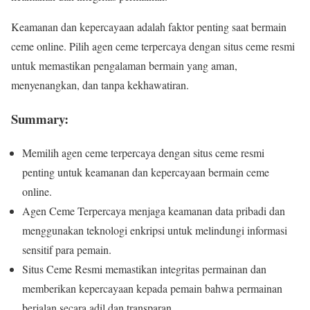
Keamanan dan kepercayaan adalah faktor penting saat bermain
ceme online. Pilih agen ceme terpercaya dengan situs ceme resmi
untuk memastikan pengalaman bermain yang aman,
menyenangkan, dan tanpa kekhawatiran.
Summary:
Memilih agen ceme terpercaya dengan situs ceme resmi
penting untuk keamanan dan kepercayaan bermain ceme
online.
Agen Ceme Terpercaya menjaga keamanan data pribadi dan
menggunakan teknologi enkripsi untuk melindungi informasi
sensitif para pemain.
Situs Ceme Resmi memastikan integritas permainan dan
memberikan kepercayaan kepada pemain bahwa permainan
berjalan secara adil dan transparan.