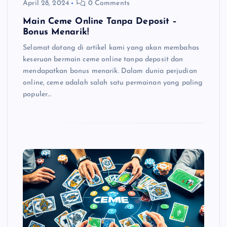
April 28, 2024
0 Comments
Main Ceme Online Tanpa Deposit –
Bonus Menarik!
Selamat datang di artikel kami yang akan membahas
keseruan bermain ceme online tanpa deposit dan
mendapatkan bonus menarik. Dalam dunia perjudian
online, ceme adalah salah satu permainan yang paling
populer…