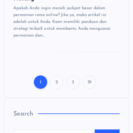
Apakah Anda ingin meraih jackpot besar dalam
permainan ceme online? Jika ya, maka artikel ini
adalah untuk Anda. Kami memiliki panduan dan
strategi terbaik untuk membantu Anda menguasai
permainan dan…
1
2
3
P
o
Search
s
t