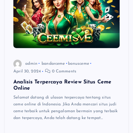
admin
bandarceme
bonusceme
April 30, 2024
0 Comments
Analisis Terpercaya Review Situs Ceme
Online
Selamat datang di ulasan terpercaya tentang situs
ceme online di Indonesia. Jika Anda mencari situs judi
ceme terbaik untuk pengalaman bermain yang terbaik
dan terpercaya, Anda telah datang ke tempat…