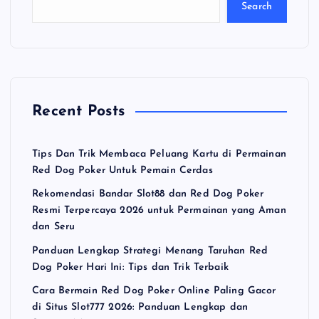
Search
s
p
a
Recent Posts
g
Tips Dan Trik Membaca Peluang Kartu di Permainan
i
Red Dog Poker Untuk Pemain Cerdas
Rekomendasi Bandar Slot88 dan Red Dog Poker
n
Resmi Terpercaya 2026 untuk Permainan yang Aman
dan Seru
a
Panduan Lengkap Strategi Menang Taruhan Red
Dog Poker Hari Ini: Tips dan Trik Terbaik
t
Cara Bermain Red Dog Poker Online Paling Gacor
i
di Situs Slot777 2026: Panduan Lengkap dan