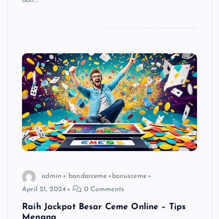
dan…
admin
bandarceme
bonusceme
April 21, 2024
0 Comments
Raih Jackpot Besar Ceme Online – Tips
Menang