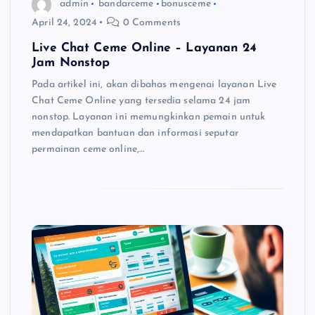
admin
bandarceme
bonusceme
April 24, 2024
0 Comments
Live Chat Ceme Online – Layanan 24
Jam Nonstop
Pada artikel ini, akan dibahas mengenai layanan Live
Chat Ceme Online yang tersedia selama 24 jam
nonstop. Layanan ini memungkinkan pemain untuk
mendapatkan bantuan dan informasi seputar
permainan ceme online,…