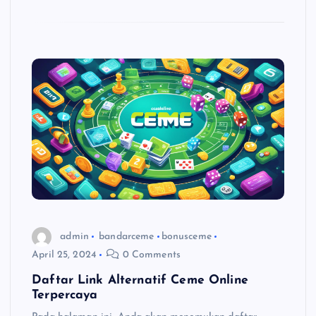
admin
bandarceme
bonusceme
April 25, 2024
0 Comments
Daftar Link Alternatif Ceme Online
Terpercaya