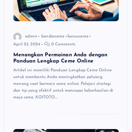
admin
bandarceme
bonusceme
April 23, 2024
0 Comments
Menangkan Permainan Anda dengan
Panduan Lengkap Ceme Online
Artikel ini memiliki Panduan Lengkap Ceme Online
untuk membantu Anda meningkatkan peluang
menang saat bermain ceme online. Pelajari strategi
dan tip yang efektif untuk mencapai keberhasilan di
meja ceme. KOITOTO…