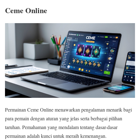
Ceme Online
Permainan Ceme Online menawarkan pengalaman menarik bagi
para pemain dengan aturan yang jelas serta berbagai pilihan
taruhan. Pemahaman yang mendalam tentang dasar-dasar
permainan adalah kunci untuk meraih kemenangan.