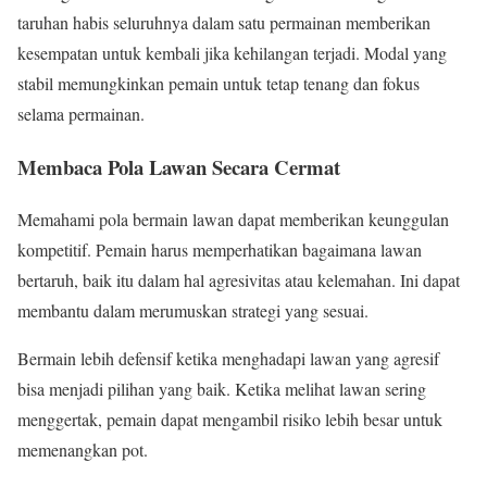
taruhan habis seluruhnya dalam satu permainan memberikan
kesempatan untuk kembali jika kehilangan terjadi. Modal yang
stabil memungkinkan pemain untuk tetap tenang dan fokus
selama permainan.
Membaca Pola Lawan Secara Cermat
Memahami pola bermain lawan dapat memberikan keunggulan
kompetitif. Pemain harus memperhatikan bagaimana lawan
bertaruh, baik itu dalam hal agresivitas atau kelemahan. Ini dapat
membantu dalam merumuskan strategi yang sesuai.
Bermain lebih defensif ketika menghadapi lawan yang agresif
bisa menjadi pilihan yang baik. Ketika melihat lawan sering
menggertak, pemain dapat mengambil risiko lebih besar untuk
memenangkan pot.