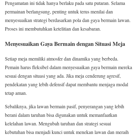
Pengamatan ini tidak hanya berlaku pada satu putaran. Selama
permainan berlangsung, penting untuk terus menilai dan
menyesuaikan strategi berdasarkan pola dan gaya bermain lawan.
Proses ini membutuhkan ketelitian dan kesabaran.
Menyesuaikan Gaya Bermain dengan Situasi Meja
Setiap meja memiliki atmosfer dan dinamika yang berbeda.
Pemain harus fleksibel dalam menyesuaikan gaya bermain mereka
sesuai dengan situasi yang ada. Jika meja cenderung agresif,
pendekatan yang lebih defensif dapat membantu menjaga modal
tetap aman.
Sebaliknya, jika lawan bermain pasif, penyerangan yang lebih
berani dalam taruhan bisa digunakan untuk memanfaatkan
kelelahan lawan. Mengubah taruhan dan strategi sesuai
kebutuhan bisa menjadi kunci untuk menekan lawan dan meraih