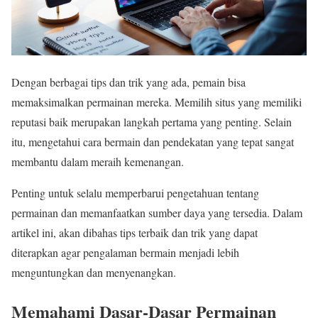
Dengan berbagai tips dan trik yang ada, pemain bisa
memaksimalkan permainan mereka. Memilih situs yang memiliki
reputasi baik merupakan langkah pertama yang penting. Selain
itu, mengetahui cara bermain dan pendekatan yang tepat sangat
membantu dalam meraih kemenangan.
Penting untuk selalu memperbarui pengetahuan tentang
permainan dan memanfaatkan sumber daya yang tersedia. Dalam
artikel ini, akan dibahas tips terbaik dan trik yang dapat
diterapkan agar pengalaman bermain menjadi lebih
menguntungkan dan menyenangkan.
Memahami Dasar-Dasar Permainan