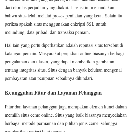
dari otoritas perjudian yang diakui. Lisensi ini menandakan
bahwa situs telah melalui proses penilaian yang ketat. Selain itu,
periksa apakah situs menggunakan enkripsi SSL untuk
melindungi data pribadi dan transaksi pemain.
Hal lain yang perlu diperhatikan adalah reputasi situs tersebut di
kalangan pemain. Masyarakat perjudian online biasanya berbagi
pengalaman dan ulasan, yang dapat memberikan gambaran
tentang integritas situs. Situs dengan banyak keluhan mengenai
pembayaran atau penipuan sebaiknya dihindari.
Keunggulan Fitur dan Layanan Pelanggan
Fitur dan layanan pelanggan juga merupakan elemen kunci dalam
memilih situs ceme online. Situs yang baik biasanya menyediakan
berbagai metode permainan dan pilihan jenis ceme, sehingga
memberikan variasi bagi pemain.