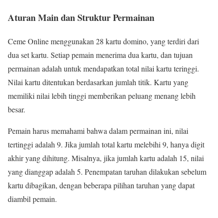
Aturan Main dan Struktur Permainan
Ceme Online menggunakan 28 kartu domino, yang terdiri dari
dua set kartu. Setiap pemain menerima dua kartu, dan tujuan
permainan adalah untuk mendapatkan total nilai kartu teringgi.
Nilai kartu ditentukan berdasarkan jumlah titik. Kartu yang
memiliki nilai lebih tinggi memberikan peluang menang lebih
besar.
Pemain harus memahami bahwa dalam permainan ini, nilai
tertinggi adalah 9. Jika jumlah total kartu melebihi 9, hanya digit
akhir yang dihitung. Misalnya, jika jumlah kartu adalah 15, nilai
yang dianggap adalah 5. Penempatan taruhan dilakukan sebelum
kartu dibagikan, dengan beberapa pilihan taruhan yang dapat
diambil pemain.