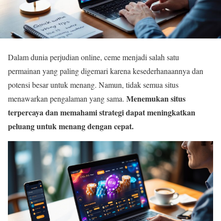
Dalam dunia perjudian online, ceme menjadi salah satu
permainan yang paling digemari karena kesederhanaannya dan
potensi besar untuk menang. Namun, tidak semua situs
Menemukan situs
menawarkan pengalaman yang sama.
terpercaya dan memahami strategi dapat meningkatkan
peluang untuk menang dengan cepat.