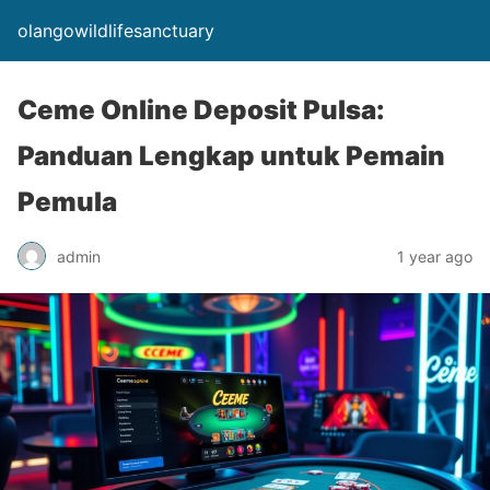
olangowildlifesanctuary
Ceme Online Deposit Pulsa:
Panduan Lengkap untuk Pemain
Pemula
admin
1 year ago