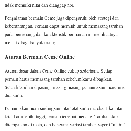
tidak memiliki nilai dan dianggap nol.
Pengalaman bermain Ceme juga dipengaruhi oleh strategi dan
keberuntungan. Pemain dapat memilih untuk memasang taruhan
pada pemenang, dan karakteristik permainan ini membuatnya
menarik bagi banyak orang.
Aturan Bermain Ceme Online
Aturan dasar dalam Ceme Online cukup sederhana. Setiap
pemain harus memasang taruhan sebelum kartu dibagikan.
Setelah taruhan dipasang, masing-masing pemain akan menerima
dua kartu.
Pemain akan membandingkan nilai total kartu mereka. Jika nilai
total kartu lebih tinggi, pemain tersebut menang. Taruhan dapat
ditempatkan di meja, dan beberapa variasi taruhan seperti “all-in”