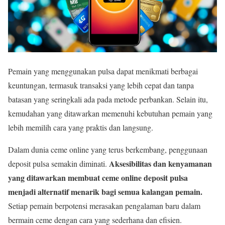
Pemain yang menggunakan pulsa dapat menikmati berbagai
keuntungan, termasuk transaksi yang lebih cepat dan tanpa
batasan yang seringkali ada pada metode perbankan. Selain itu,
kemudahan yang ditawarkan memenuhi kebutuhan pemain yang
lebih memilih cara yang praktis dan langsung.
Dalam dunia ceme online yang terus berkembang, penggunaan
Aksesibilitas dan kenyamanan
deposit pulsa semakin diminati.
yang ditawarkan membuat ceme online deposit pulsa
menjadi alternatif menarik bagi semua kalangan pemain.
Setiap pemain berpotensi merasakan pengalaman baru dalam
bermain ceme dengan cara yang sederhana dan efisien.