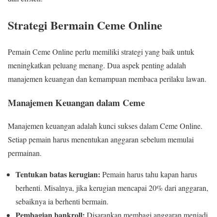
Strategi Bermain Ceme Online
Pemain Ceme Online perlu memiliki strategi yang baik untuk
meningkatkan peluang menang. Dua aspek penting adalah
manajemen keuangan dan kemampuan membaca perilaku lawan.
Manajemen Keuangan dalam Ceme
Manajemen keuangan adalah kunci sukses dalam Ceme Online.
Setiap pemain harus menentukan anggaran sebelum memulai
permainan.
Tentukan batas kerugian:
Pemain harus tahu kapan harus
berhenti. Misalnya, jika kerugian mencapai 20% dari anggaran,
sebaiknya ia berhenti bermain.
Pembagian bankroll:
Disarankan membagi anggaran menjadi