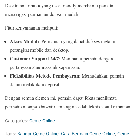
Desain antarmuka yang user-friendly membantu pemain
menavigasi permainan dengan mudah.
Fitur kenyamanan meliputi:
Akses Mudah
: Permainan yang dapat diakses melalui
perangkat mobile dan desktop.
Customer Support 24/7
: Membantu pemain dengan
pertanyaan atau masalah kapan saja.
Fleksibilitas Metode Pembayaran
: Memudahkan pemain
dalam melakukan deposit.
Dengan semua elemen ini, pemain dapat fokus menikmati
permainan tanpa khawatir tentang masalah teknis atau keamanan.
Categories:
Ceme Online
Tags:
Bandar Ceme Online
,
Cara Bermain Ceme Online
,
Ceme