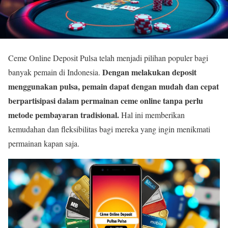
Ceme Online Deposit Pulsa telah menjadi pilihan populer bagi
Dengan melakukan deposit
banyak pemain di Indonesia.
menggunakan pulsa, pemain dapat dengan mudah dan cepat
berpartisipasi dalam permainan ceme online tanpa perlu
metode pembayaran tradisional.
Hal ini memberikan
kemudahan dan fleksibilitas bagi mereka yang ingin menikmati
permainan kapan saja.