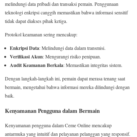
melindungi data pribadi dan transaksi pemain. Penggunaan
teknologi enkripsi canggih memastikan bahwa informasi sensitif
tidak dapat diakses pihak ketiga.
Protokol keamanan sering mencakup:
Enkripsi Data
: Melindungi data dalam transmisi.
Verifikasi Akun
: Mengurangi risiko penipuan.
Audit Keamanan Berkala
: Memastikan integritas sistem.
Dengan langkah-langkah ini, pemain dapat merasa tenang saat
bermain, mengetahui bahwa informasi mereka dilindungi dengan
baik.
Kenyamanan Pengguna dalam Bermain
Kenyamanan pengguna dalam Ceme Online mencakup
antarmuka yang intuitif dan pelayanan pelanggan yang responsif.