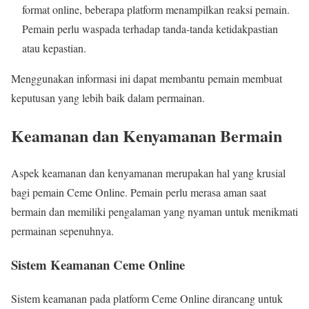
format online, beberapa platform menampilkan reaksi pemain.
Pemain perlu waspada terhadap tanda-tanda ketidakpastian
atau kepastian.
Menggunakan informasi ini dapat membantu pemain membuat
keputusan yang lebih baik dalam permainan.
Keamanan dan Kenyamanan Bermain
Aspek keamanan dan kenyamanan merupakan hal yang krusial
bagi pemain Ceme Online. Pemain perlu merasa aman saat
bermain dan memiliki pengalaman yang nyaman untuk menikmati
permainan sepenuhnya.
Sistem Keamanan Ceme Online
Sistem keamanan pada platform Ceme Online dirancang untuk