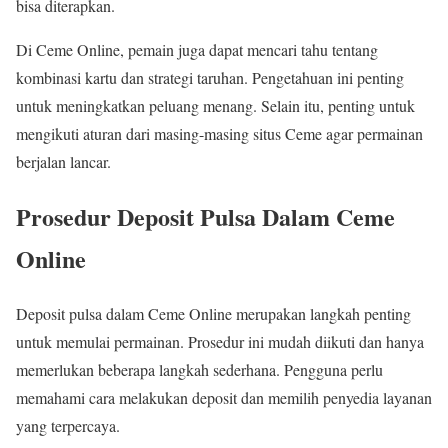
bisa diterapkan.
Di Ceme Online, pemain juga dapat mencari tahu tentang
kombinasi kartu dan strategi taruhan. Pengetahuan ini penting
untuk meningkatkan peluang menang. Selain itu, penting untuk
mengikuti aturan dari masing-masing situs Ceme agar permainan
berjalan lancar.
Prosedur Deposit Pulsa Dalam Ceme
Online
Deposit pulsa dalam Ceme Online merupakan langkah penting
untuk memulai permainan. Prosedur ini mudah diikuti dan hanya
memerlukan beberapa langkah sederhana. Pengguna perlu
memahami cara melakukan deposit dan memilih penyedia layanan
yang terpercaya.