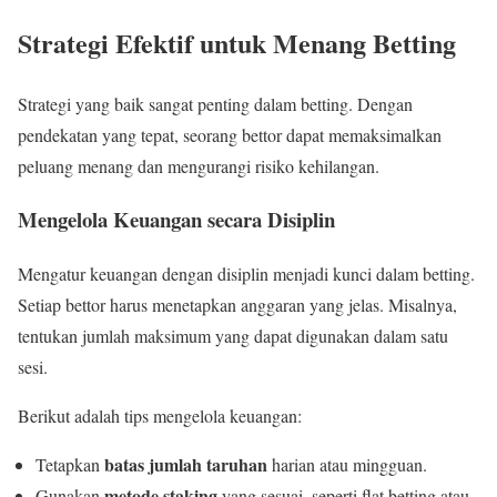
Strategi Efektif untuk Menang Betting
Strategi yang baik sangat penting dalam betting. Dengan
pendekatan yang tepat, seorang bettor dapat memaksimalkan
peluang menang dan mengurangi risiko kehilangan.
Mengelola Keuangan secara Disiplin
Mengatur keuangan dengan disiplin menjadi kunci dalam betting.
Setiap bettor harus menetapkan anggaran yang jelas. Misalnya,
tentukan jumlah maksimum yang dapat digunakan dalam satu
sesi.
Berikut adalah tips mengelola keuangan:
batas jumlah taruhan
Tetapkan
harian atau mingguan.
metode staking
Gunakan
yang sesuai, seperti flat betting atau