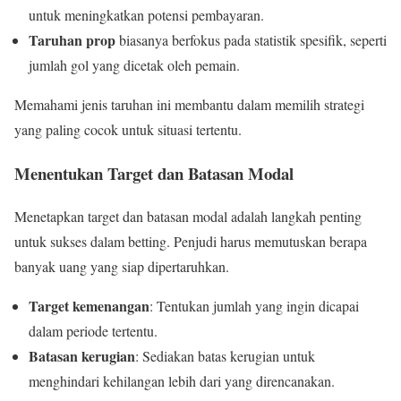
untuk meningkatkan potensi pembayaran.
Taruhan prop
biasanya berfokus pada statistik spesifik, seperti
jumlah gol yang dicetak oleh pemain.
Memahami jenis taruhan ini membantu dalam memilih strategi
yang paling cocok untuk situasi tertentu.
Menentukan Target dan Batasan Modal
Menetapkan target dan batasan modal adalah langkah penting
untuk sukses dalam betting. Penjudi harus memutuskan berapa
banyak uang yang siap dipertaruhkan.
Target kemenangan
: Tentukan jumlah yang ingin dicapai
dalam periode tertentu.
Batasan kerugian
: Sediakan batas kerugian untuk
menghindari kehilangan lebih dari yang direncanakan.