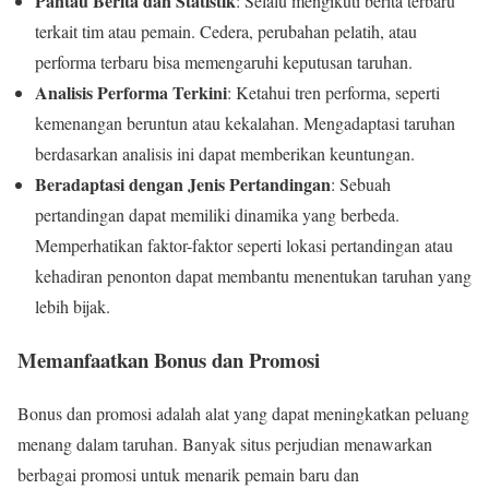
Pantau Berita dan Statistik
: Selalu mengikuti berita terbaru
terkait tim atau pemain. Cedera, perubahan pelatih, atau
performa terbaru bisa memengaruhi keputusan taruhan.
Analisis Performa Terkini
: Ketahui tren performa, seperti
kemenangan beruntun atau kekalahan. Mengadaptasi taruhan
berdasarkan analisis ini dapat memberikan keuntungan.
Beradaptasi dengan Jenis Pertandingan
: Sebuah
pertandingan dapat memiliki dinamika yang berbeda.
Memperhatikan faktor-faktor seperti lokasi pertandingan atau
kehadiran penonton dapat membantu menentukan taruhan yang
lebih bijak.
Memanfaatkan Bonus dan Promosi
Bonus dan promosi adalah alat yang dapat meningkatkan peluang
menang dalam taruhan. Banyak situs perjudian menawarkan
berbagai promosi untuk menarik pemain baru dan