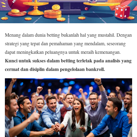
Menang dalam dunia betting bukanlah hal yang mustahil. Dengan
strategi yang tepat dan pemahaman yang mendalam, seseorang
dapat meningkatkan peluangnya untuk meraih kemenangan.
Kunci untuk sukses dalam betting terletak pada analisis yang
cermat dan disiplin dalam pengelolaan bankroll.