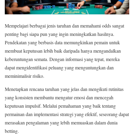
Mempelajari berbagai jenis taruhan dan memahami odds sangat
penting bagi siapa pun yang ingin meningkatkan hasilnya.
Pendekatan yang berbasis data memungkinkan pemain untuk
membuat keputusan lebih baik daripada hanya mengandalkan
keberuntungan semata. Dengan informasi yang tepat, mereka
dapat mengidentifikasi peluang yang menguntungkan dan
meminimalisir risiko.
Menetapkan rencana taruhan yang jelas dan mengikuti rutinitas
yang konsisten membantu mengatur emosi dan mencegah
keputusan impulsif. Melalui pemahaman yang baik tentang
permainan dan implementasi strategi yang efektif, seseorang dapat
merasakan pengalaman yang lebih memuaskan dalam dunia
betting.