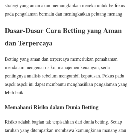
strategi yang aman akan memungkinkan mereka untuk berfokus
pada pengalaman bermain dan meningkatkan peluang menang.
Dasar-Dasar Cara Betting yang Aman
dan Terpercaya
Betting yang aman dan terpercaya memerlukan pemahaman
mendalam mengenai risiko, manajemen keuangan, serta
pentingnya analisis sebelum mengambil keputusan. Fokus pada
aspek-aspek ini dapat membantu menghasilkan pengalaman yang
lebih baik.
Memahami Risiko dalam Dunia Betting
Risiko adalah bagian tak terpisahkan dari dunia betting. Setiap
taruhan yang ditempatkan membawa kemungkinan menang atau