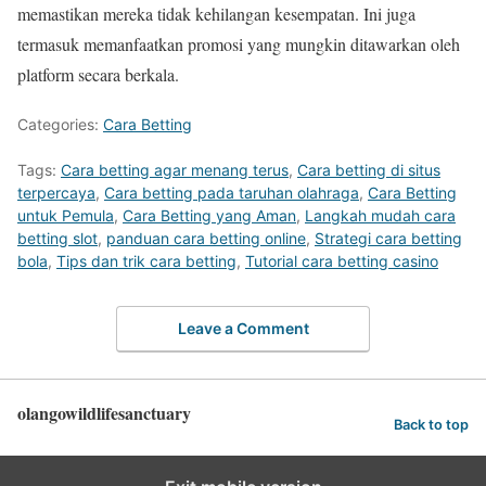
memastikan mereka tidak kehilangan kesempatan. Ini juga
termasuk memanfaatkan promosi yang mungkin ditawarkan oleh
platform secara berkala.
Categories:
Cara Betting
Tags:
Cara betting agar menang terus
,
Cara betting di situs
terpercaya
,
Cara betting pada taruhan olahraga
,
Cara Betting
untuk Pemula
,
Cara Betting yang Aman
,
Langkah mudah cara
betting slot
,
panduan cara betting online
,
Strategi cara betting
bola
,
Tips dan trik cara betting
,
Tutorial cara betting casino
Leave a Comment
olangowildlifesanctuary
Back to top