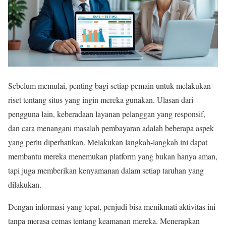
Sebelum memulai, penting bagi setiap pemain untuk melakukan
riset tentang situs yang ingin mereka gunakan. Ulasan dari
pengguna lain, keberadaan layanan pelanggan yang responsif,
dan cara menangani masalah pembayaran adalah beberapa aspek
yang perlu diperhatikan. Melakukan langkah-langkah ini dapat
membantu mereka menemukan platform yang bukan hanya aman,
tapi juga memberikan kenyamanan dalam setiap taruhan yang
dilakukan.
Dengan informasi yang tepat, penjudi bisa menikmati aktivitas ini
tanpa merasa cemas tentang keamanan mereka. Menerapkan