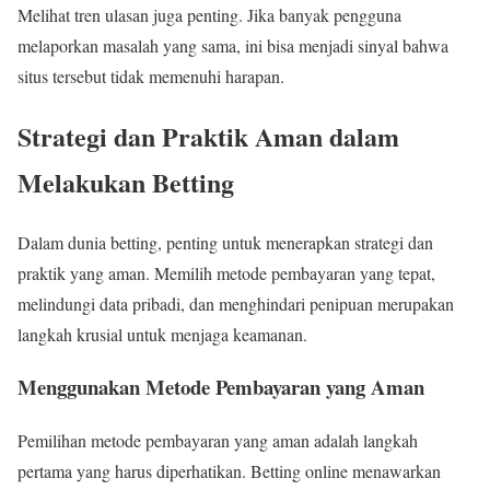
Melihat tren ulasan juga penting. Jika banyak pengguna
melaporkan masalah yang sama, ini bisa menjadi sinyal bahwa
situs tersebut tidak memenuhi harapan.
Strategi dan Praktik Aman dalam
Melakukan Betting
Dalam dunia betting, penting untuk menerapkan strategi dan
praktik yang aman. Memilih metode pembayaran yang tepat,
melindungi data pribadi, dan menghindari penipuan merupakan
langkah krusial untuk menjaga keamanan.
Menggunakan Metode Pembayaran yang Aman
Pemilihan metode pembayaran yang aman adalah langkah
pertama yang harus diperhatikan. Betting online menawarkan