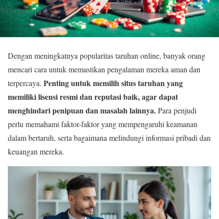
Dengan meningkatnya popularitas taruhan online, banyak orang
mencari cara untuk memastikan pengalaman mereka aman dan
Penting untuk memilih situs taruhan yang
terpercaya.
memiliki lisensi resmi dan reputasi baik, agar dapat
menghindari penipuan dan masalah lainnya.
Para penjudi
perlu memahami faktor-faktor yang mempengaruhi keamanan
dalam bertaruh, serta bagaimana melindungi informasi pribadi dan
keuangan mereka.