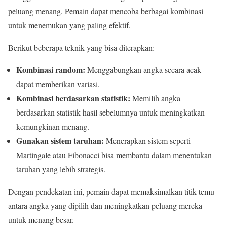
peluang menang. Pemain dapat mencoba berbagai kombinasi
untuk menemukan yang paling efektif.
Berikut beberapa teknik yang bisa diterapkan:
Kombinasi random:
Menggabungkan angka secara acak
dapat memberikan variasi.
Kombinasi berdasarkan statistik:
Memilih angka
berdasarkan statistik hasil sebelumnya untuk meningkatkan
kemungkinan menang.
Gunakan sistem taruhan:
Menerapkan sistem seperti
Martingale atau Fibonacci bisa membantu dalam menentukan
taruhan yang lebih strategis.
Dengan pendekatan ini, pemain dapat memaksimalkan titik temu
antara angka yang dipilih dan meningkatkan peluang mereka
untuk menang besar.