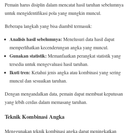
Pemain harus disiplin dalam mencatat hasil taruhan sebelumnya
untuk mengidentifikasi pola yang mungkin muncul.
Beberapa langkah yang bisa diambil termasuk:
Analisis hasil sebelumnya:
Menelusuri data hasil dapat
memperlihatkan kecenderungan angka yang muncul.
Gunakan statistik:
Memanfaatkan perangkat statistik yang
tersedia untuk mengevaluasi hasil taruhan.
Ikuti tren:
Ketahui jenis angka atau kombinasi yang sering
muncul dan sesuaikan taruhan.
Dengan mengandalkan data, pemain dapat membuat keputusan
yang lebih cerdas dalam memasang taruhan.
Teknik Kombinasi Angka
Menggunakan teknik kombinasi angka dapat meningkatkan