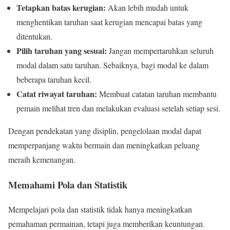
Tetapkan batas kerugian:
Akan lebih mudah untuk
menghentikan taruhan saat kerugian mencapai batas yang
ditentukan.
Pilih taruhan yang sesuai:
Jangan mempertaruhkan seluruh
modal dalam satu taruhan. Sebaiknya, bagi modal ke dalam
beberapa taruhan kecil.
Catat riwayat taruhan:
Membuat catatan taruhan membantu
pemain melihat tren dan melakukan evaluasi setelah setiap sesi.
Dengan pendekatan yang disiplin, pengelolaan modal dapat
memperpanjang waktu bermain dan meningkatkan peluang
meraih kemenangan.
Memahami Pola dan Statistik
Mempelajari pola dan statistik tidak hanya meningkatkan
pemahaman permainan, tetapi juga memberikan keuntungan.