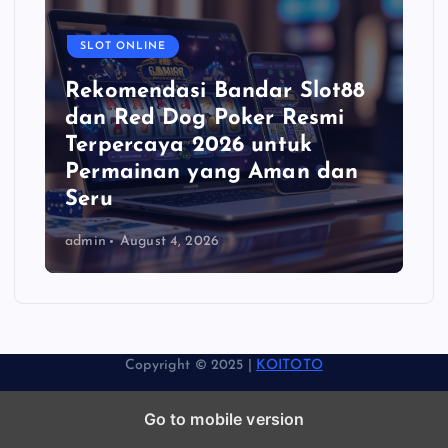
SLOT ONLINE
Rekomendasi Bandar Slot88
dan Red Dog Poker Resmi
Terpercaya 2026 untuk
Permainan yang Aman dan
Seru
admin
August 4, 2026
Copyright © 2025 |
KOITOTO
Go to mobile version