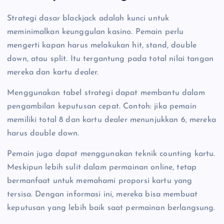
Strategi dasar blackjack adalah kunci untuk
meminimalkan keunggulan kasino. Pemain perlu
mengerti kapan harus melakukan hit, stand, double
down, atau split. Itu tergantung pada total nilai tangan
mereka dan kartu dealer.
Menggunakan tabel strategi dapat membantu dalam
pengambilan keputusan cepat. Contoh: jika pemain
memiliki total 8 dan kartu dealer menunjukkan 6, mereka
harus double down.
Pemain juga dapat menggunakan teknik counting kartu.
Meskipun lebih sulit dalam permainan online, tetap
bermanfaat untuk memahami proporsi kartu yang
tersisa. Dengan informasi ini, mereka bisa membuat
keputusan yang lebih baik saat permainan berlangsung.