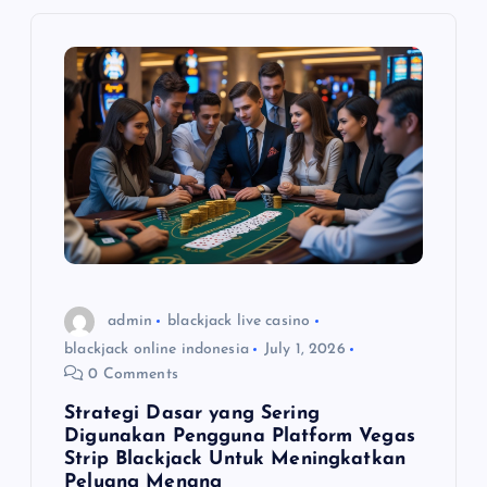
v
i
g
a
t
i
o
admin
blackjack live casino
blackjack online indonesia
July 1, 2026
n
0 Comments
Strategi Dasar yang Sering
Digunakan Pengguna Platform Vegas
Strip Blackjack Untuk Meningkatkan
Peluang Menang