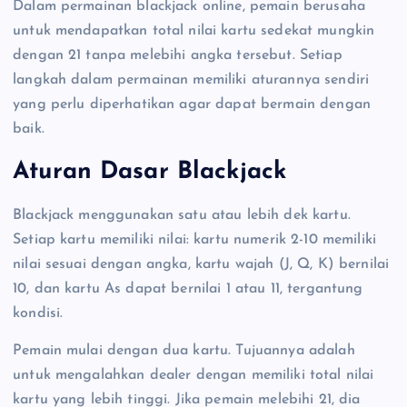
Dalam permainan blackjack online, pemain berusaha
untuk mendapatkan total nilai kartu sedekat mungkin
dengan 21 tanpa melebihi angka tersebut. Setiap
langkah dalam permainan memiliki aturannya sendiri
yang perlu diperhatikan agar dapat bermain dengan
baik.
Aturan Dasar Blackjack
Blackjack menggunakan satu atau lebih dek kartu.
Setiap kartu memiliki nilai: kartu numerik 2-10 memiliki
nilai sesuai dengan angka, kartu wajah (J, Q, K) bernilai
10, dan kartu As dapat bernilai 1 atau 11, tergantung
kondisi.
Pemain mulai dengan dua kartu. Tujuannya adalah
untuk mengalahkan dealer dengan memiliki total nilai
kartu yang lebih tinggi. Jika pemain melebihi 21, dia