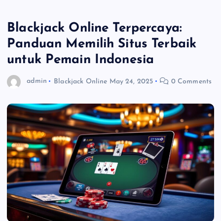
Blackjack Online Terpercaya:
Panduan Memilih Situs Terbaik
untuk Pemain Indonesia
admin
Blackjack Online
May 24, 2025
0 Comments