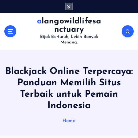
S
k
i
olangowildlifesa
p
nctuary
t
Bijak Bertaruh, Lebih Banyak
o
Menang.
c
o
n
t
Blackjack Online Terpercaya:
e
Panduan Memilih Situs
n
t
Terbaik untuk Pemain
Indonesia
Home