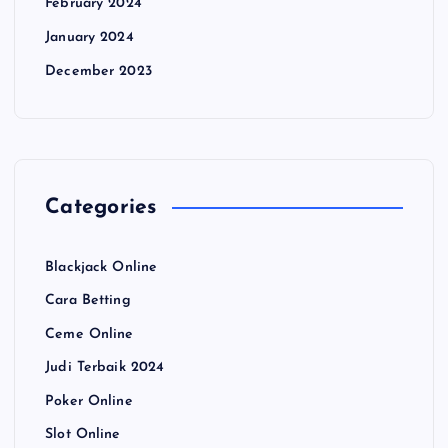
February 2024
January 2024
December 2023
Categories
Blackjack Online
Cara Betting
Ceme Online
Judi Terbaik 2024
Poker Online
Slot Online