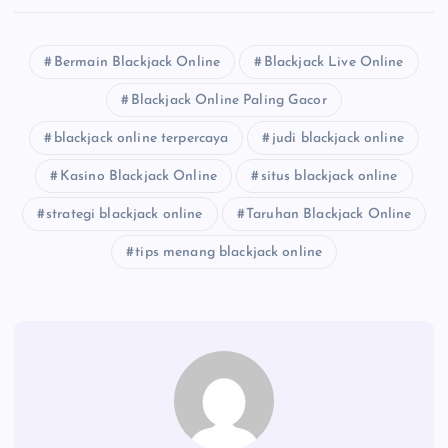
Bermain Blackjack Online
Blackjack Live Online
Blackjack Online Paling Gacor
blackjack online terpercaya
judi blackjack online
Kasino Blackjack Online
situs blackjack online
strategi blackjack online
Taruhan Blackjack Online
tips menang blackjack online