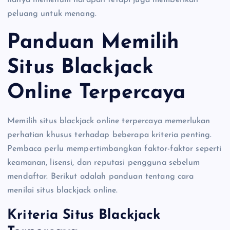
hanya memenuhi harapan tetapi juga memberikan
peluang untuk menang.
Panduan Memilih
Situs Blackjack
Online Terpercaya
Memilih situs blackjack online terpercaya memerlukan
perhatian khusus terhadap beberapa kriteria penting.
Pembaca perlu mempertimbangkan faktor-faktor seperti
keamanan, lisensi, dan reputasi pengguna sebelum
mendaftar. Berikut adalah panduan tentang cara
menilai situs blackjack online.
Kriteria Situs Blackjack