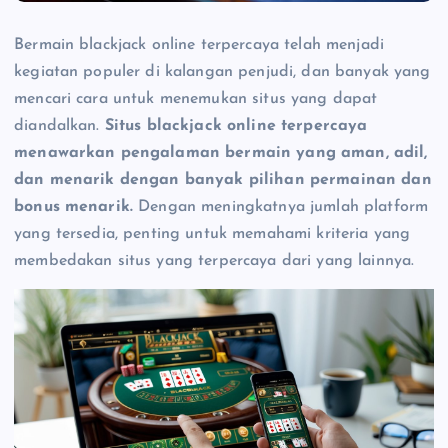
Bermain blackjack online terpercaya telah menjadi
kegiatan populer di kalangan penjudi, dan banyak yang
mencari cara untuk menemukan situs yang dapat
diandalkan.
Situs blackjack online terpercaya
menawarkan pengalaman bermain yang aman, adil,
dan menarik dengan banyak pilihan permainan dan
bonus menarik.
Dengan meningkatnya jumlah platform
yang tersedia, penting untuk memahami kriteria yang
membedakan situs yang terpercaya dari yang lainnya.