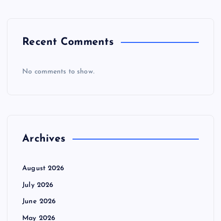
Recent Comments
No comments to show.
Archives
August 2026
July 2026
June 2026
May 2026