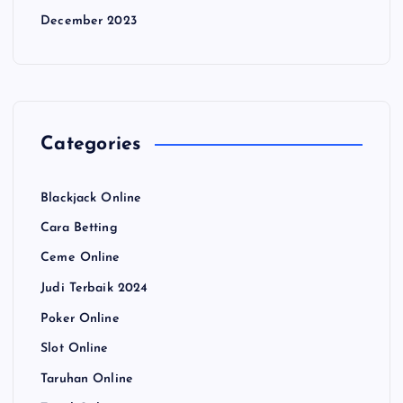
December 2023
Categories
Blackjack Online
Cara Betting
Ceme Online
Judi Terbaik 2024
Poker Online
Slot Online
Taruhan Online