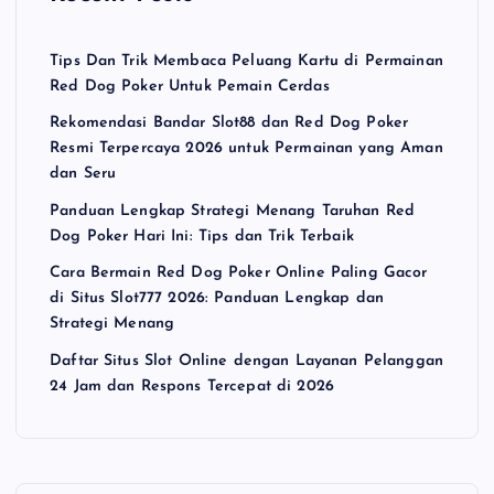
g
Tips Dan Trik Membaca Peluang Kartu di Permainan
i
Red Dog Poker Untuk Pemain Cerdas
Rekomendasi Bandar Slot88 dan Red Dog Poker
n
Resmi Terpercaya 2026 untuk Permainan yang Aman
dan Seru
a
Panduan Lengkap Strategi Menang Taruhan Red
Dog Poker Hari Ini: Tips dan Trik Terbaik
t
Cara Bermain Red Dog Poker Online Paling Gacor
i
di Situs Slot777 2026: Panduan Lengkap dan
Strategi Menang
o
Daftar Situs Slot Online dengan Layanan Pelanggan
24 Jam dan Respons Tercepat di 2026
n