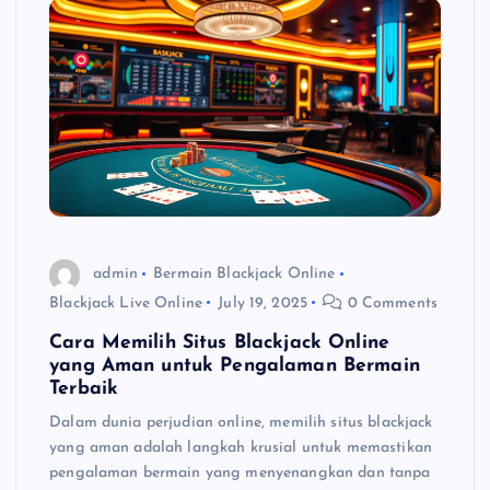
admin
Bermain Blackjack Online
Blackjack Live Online
July 19, 2025
0 Comments
Cara Memilih Situs Blackjack Online
yang Aman untuk Pengalaman Bermain
Terbaik
Dalam dunia perjudian online, memilih situs blackjack
yang aman adalah langkah krusial untuk memastikan
pengalaman bermain yang menyenangkan dan tanpa