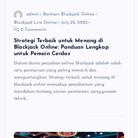
admin
Bermain Blackjack Online
Blackjack Live Online
July 22, 2025
0 Comments
Strategi Terbaik untuk Menang di
Blackjack Online: Panduan Lengkap
untuk Pemain Cerdas
Dalam dunia perjudian online, blackjack adalah salah
satu permainan yang paling menarik dan
menguntungkan. Strategi terbaik untuk menang di
blackjack online mencakup pemahaman yang
mendalam tentang aturan permainan, penggunaan
teknik…