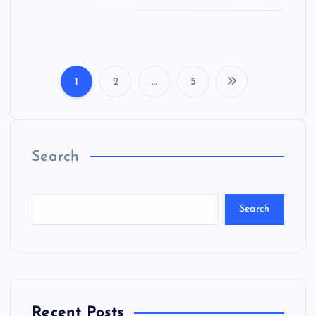
1
2
…
5
P
o
Search
s
t
Search
s
p
a
Recent Posts