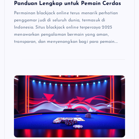
Panduan Lengkap untuk Pemain Cerdas
Permainan blackjack online terus menarik perhatian
penggemar judi di seluruh dunia, termasuk di
Indonesia. Situs blackjack online terpercaya 2025
menawarkan pengalaman bermain yang aman,
transparan, dan menyenangkan bagi para pemain.…