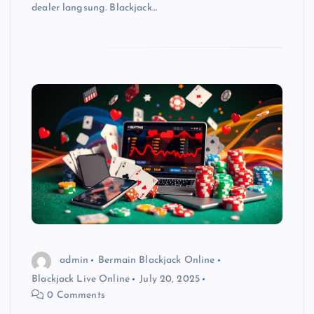
dealer langsung. Blackjack…
admin
Bermain Blackjack Online
Blackjack Live Online
July 20, 2025
0 Comments