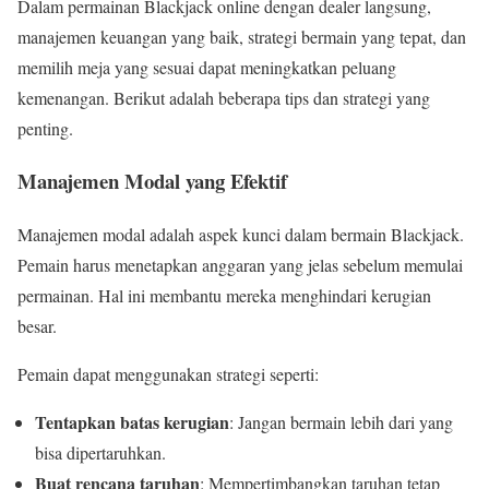
Dalam permainan Blackjack online dengan dealer langsung,
manajemen keuangan yang baik, strategi bermain yang tepat, dan
memilih meja yang sesuai dapat meningkatkan peluang
kemenangan. Berikut adalah beberapa tips dan strategi yang
penting.
Manajemen Modal yang Efektif
Manajemen modal adalah aspek kunci dalam bermain Blackjack.
Pemain harus menetapkan anggaran yang jelas sebelum memulai
permainan. Hal ini membantu mereka menghindari kerugian
besar.
Pemain dapat menggunakan strategi seperti:
Tentapkan batas kerugian
: Jangan bermain lebih dari yang
bisa dipertaruhkan.
Buat rencana taruhan
: Mempertimbangkan taruhan tetap