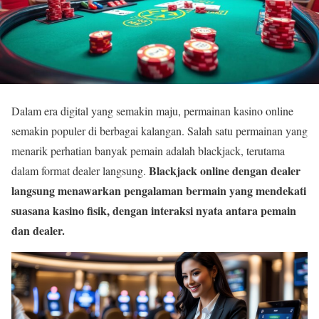
Dalam era digital yang semakin maju, permainan kasino online
semakin populer di berbagai kalangan. Salah satu permainan yang
menarik perhatian banyak pemain adalah blackjack, terutama
Blackjack online dengan dealer
dalam format dealer langsung.
langsung menawarkan pengalaman bermain yang mendekati
suasana kasino fisik, dengan interaksi nyata antara pemain
dan dealer.