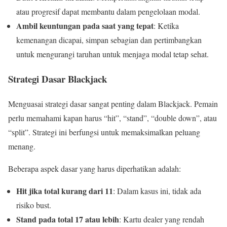
atau progresif dapat membantu dalam pengelolaan modal.
Ambil keuntungan pada saat yang tepat
: Ketika
kemenangan dicapai, simpan sebagian dan pertimbangkan
untuk mengurangi taruhan untuk menjaga modal tetap sehat.
Strategi Dasar Blackjack
Menguasai strategi dasar sangat penting dalam Blackjack. Pemain
perlu memahami kapan harus “hit”, “stand”, “double down”, atau
“split”. Strategi ini berfungsi untuk memaksimalkan peluang
menang.
Beberapa aspek dasar yang harus diperhatikan adalah:
Hit jika total kurang dari 11
: Dalam kasus ini, tidak ada
risiko bust.
Stand pada total 17 atau lebih
: Kartu dealer yang rendah