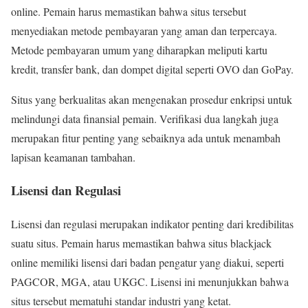
online. Pemain harus memastikan bahwa situs tersebut
menyediakan metode pembayaran yang aman dan terpercaya.
Metode pembayaran umum yang diharapkan meliputi kartu
kredit, transfer bank, dan dompet digital seperti OVO dan GoPay.
Situs yang berkualitas akan mengenakan prosedur enkripsi untuk
melindungi data finansial pemain. Verifikasi dua langkah juga
merupakan fitur penting yang sebaiknya ada untuk menambah
lapisan keamanan tambahan.
Lisensi dan Regulasi
Lisensi dan regulasi merupakan indikator penting dari kredibilitas
suatu situs. Pemain harus memastikan bahwa situs blackjack
online memiliki lisensi dari badan pengatur yang diakui, seperti
PAGCOR, MGA, atau UKGC. Lisensi ini menunjukkan bahwa
situs tersebut mematuhi standar industri yang ketat.