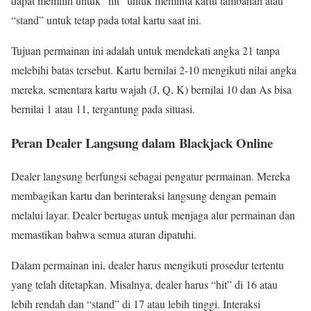
dapat memilih untuk “hit” untuk meminta kartu tambahan atau
“stand” untuk tetap pada total kartu saat ini.
Tujuan permainan ini adalah untuk mendekati angka 21 tanpa
melebihi batas tersebut. Kartu bernilai 2-10 mengikuti nilai angka
mereka, sementara kartu wajah (J, Q, K) bernilai 10 dan As bisa
bernilai 1 atau 11, tergantung pada situasi.
Peran Dealer Langsung dalam Blackjack Online
Dealer langsung berfungsi sebagai pengatur permainan. Mereka
membagikan kartu dan berinteraksi langsung dengan pemain
melalui layar. Dealer bertugas untuk menjaga alur permainan dan
memastikan bahwa semua aturan dipatuhi.
Dalam permainan ini, dealer harus mengikuti prosedur tertentu
yang telah ditetapkan. Misalnya, dealer harus “hit” di 16 atau
lebih rendah dan “stand” di 17 atau lebih tinggi. Interaksi