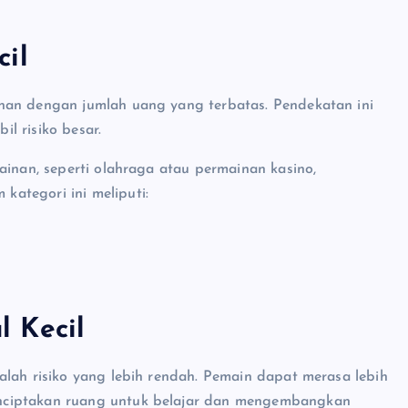
cil
han dengan jumlah uang yang terbatas. Pendekatan ini
l risiko besar.
ainan, seperti olahraga atau permainan kasino,
ategori ini meliputi:
 Kecil
alah risiko yang lebih rendah. Pemain dapat merasa lebih
nciptakan ruang untuk belajar dan mengembangkan