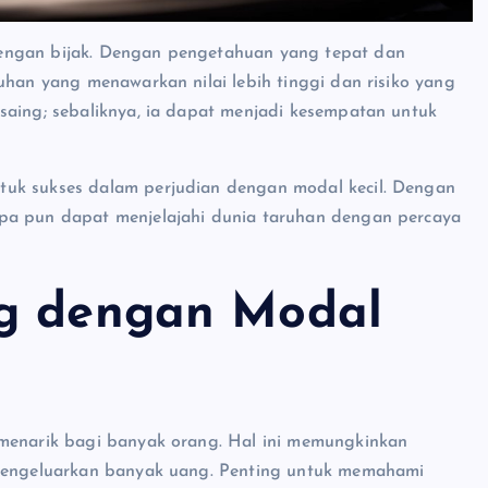
engan bijak. Dengan pengetahuan yang tepat dan
uhan yang menawarkan nilai lebih tinggi dan risiko yang
saing; sebaliknya, ia dapat menjadi kesempatan untuk
tuk sukses dalam perjudian dengan modal kecil. Dengan
apa pun dapat menjelajahi dunia taruhan dengan percaya
ng dengan Modal
 menarik bagi banyak orang. Hal ini memungkinkan
 mengeluarkan banyak uang. Penting untuk memahami