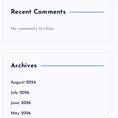
Recent Comments
No comments to show.
Archives
August 2026
July 2026
June 2026
May 2026