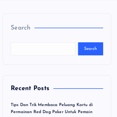
Search
Search
Recent Posts
Tips Dan Trik Membaca Peluang Kartu di
Permainan Red Dog Poker Untuk Pemain