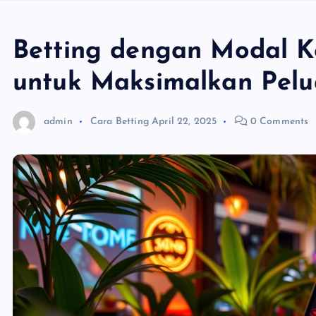
Betting dengan Modal Ke
untuk Maksimalkan Pel
admin
Cara Betting
April 22, 2025
0 Comments