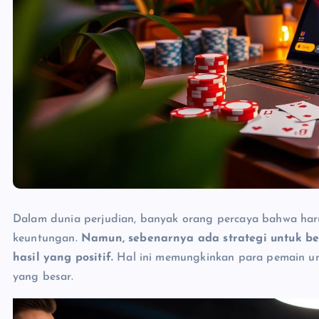
Dalam dunia perjudian, banyak orang percaya bahwa ha
keuntungan.
Namun, sebenarnya ada strategi untuk b
hasil yang positif.
Hal ini memungkinkan para pemain un
yang besar.