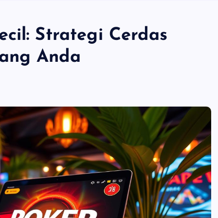
cil: Strategi Cerdas
uang Anda