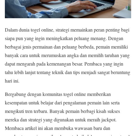
Dalam dunia togel online, strategi memainkan peran penting bagi
siapa pun yang ingin meningkatkan peluang menang. Dengan
berbagai jenis permainan dan peluang berbeda, pemain memiliki
banyak cara untuk merumuskan angka dan memilih taruhan yang
dapat mengarah pada kemenangan besar. Pembaca yang ingin
tahu lebih lanjut tentang teknik dan tips menjadi sangat beruntung
hari ini.
Bergabung dengan komunitas togel online memberikan
kesempatan untuk belajar dari pengalaman pemain lain serta
mengikuti tren terbaru. Banyak pemain berbagi kisah sukses
mereka dan strategi yang digunakan untuk meraih jackpot.
Membaca artikel ini akan membuka wawasan baru dan