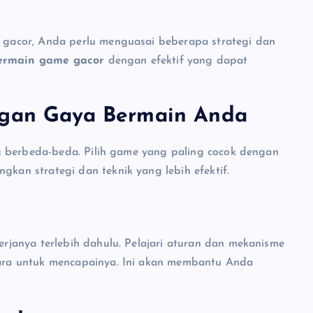
gacor, Anda perlu menguasai beberapa strategi dan
ermain game gacor
dengan efektif yang dapat
.
engan Gaya Bermain Anda
g berbeda-beda. Pilih game yang paling cocok dengan
an strategi dan teknik yang lebih efektif.
janya terlebih dahulu. Pelajari aturan dan mekanisme
ra untuk mencapainya. Ini akan membantu Anda