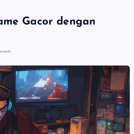
Game Gacor dengan
ments