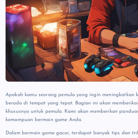
Apakah kamu seorang pemula yang ingin meningkatkan k
berada di tempat yang tepat. Bagian ini akan memberik
khususnya untuk pemula. Kami akan memberikan panduan 
kemampuan bermain game Anda.
Dalam bermain game gacor, terdapat banyak tips dan t