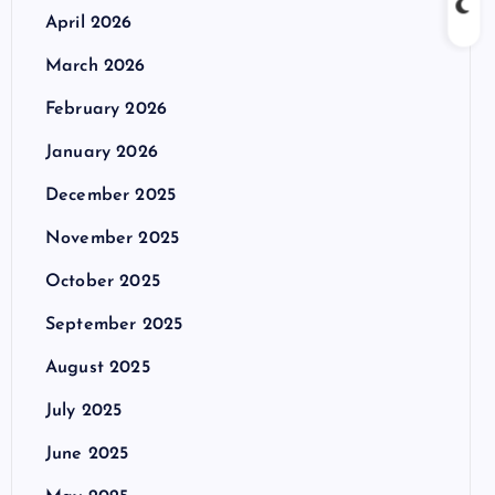
April 2026
March 2026
February 2026
January 2026
December 2025
November 2025
October 2025
September 2025
August 2025
July 2025
June 2025