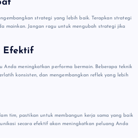
pat
gembangkan strategi yang lebih baik. Terapkan strategi
a mainkan. Jangan ragu untuk mengubah strategi jika
 Efektif
 Anda meningkatkan performa bermain. Beberapa teknik
berlatih konsisten, dan mengembangkan reflek yang lebih
lam tim, pastikan untuk membangun kerja sama yang baik
unikasi secara efektif akan meningkatkan peluang Anda