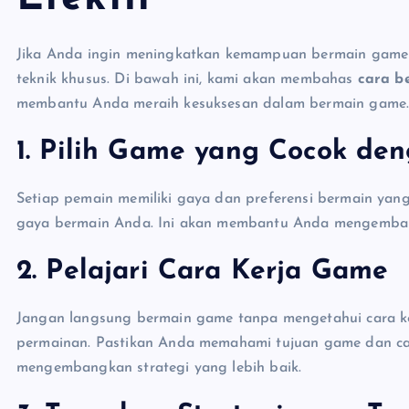
Jika Anda ingin meningkatkan kemampuan bermain game 
teknik khusus. Di bawah ini, kami akan membahas
cara b
membantu Anda meraih kesuksesan dalam bermain game
1. Pilih Game yang Cocok d
Setiap pemain memiliki gaya dan preferensi bermain yan
gaya bermain Anda. Ini akan membantu Anda mengembangk
2. Pelajari Cara Kerja Game
Jangan langsung bermain game tanpa mengetahui cara ker
permainan. Pastikan Anda memahami tujuan game dan ca
mengembangkan strategi yang lebih baik.