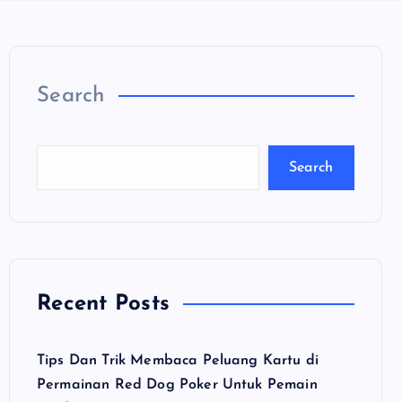
Search
Search
Recent Posts
Tips Dan Trik Membaca Peluang Kartu di
Permainan Red Dog Poker Untuk Pemain