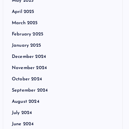
May 2025
April 2025
March 2025
February 2025
January 2025
December 2024
November 2024
October 2024
September 2024
August 2024
July 2024
June 2024