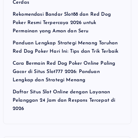
Cerdas
Rekomendasi Bandar Slot88 dan Red Dog
Poker Resmi Terpercaya 2026 untuk
Permainan yang Aman dan Seru
Panduan Lengkap Strategi Menang Taruhan
Red Dog Poker Hari Ini: Tips dan Trik Terbaik
Cara Bermain Red Dog Poker Online Paling
Gacor di Situs Slot777 2026: Panduan
Lengkap dan Strategi Menang
Daftar Situs Slot Online dengan Layanan
Pelanggan 24 Jam dan Respons Tercepat di
2026