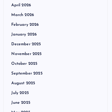
April 2026
March 2026
February 2026
January 2026
December 2025
November 2025
October 2025
September 2025
August 2025
July 2025
June 2025