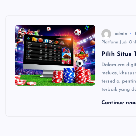
admin
Platform Judi Onl
Pilih Situs
Dalam era digit
meluas, khusus
tersedia, pent
terbaik yang d
Continue rea