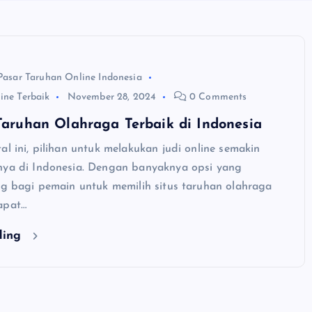
Pasar Taruhan Online Indonesia
ine Terbaik
November 28, 2024
0 Comments
 Taruhan Olahraga Terbaik di Indonesia
al ini, pilihan untuk melakukan judi online semakin
nya di Indonesia. Dengan banyaknya opsi yang
ing bagi pemain untuk memilih situs taruhan olahraga
apat…
ding