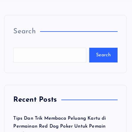
Search
Search
Recent Posts
Tips Dan Trik Membaca Peluang Kartu di
Permainan Red Dog Poker Untuk Pemain