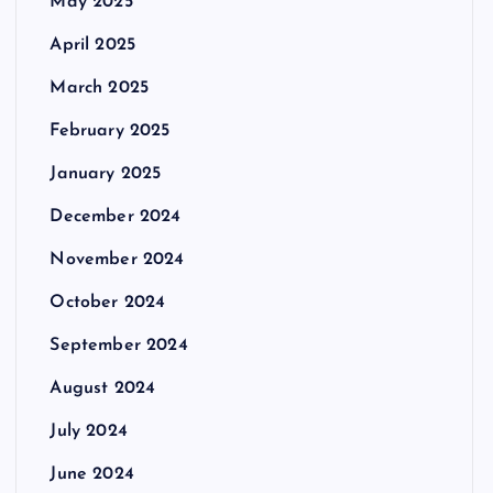
May 2025
April 2025
March 2025
February 2025
January 2025
December 2024
November 2024
October 2024
September 2024
August 2024
July 2024
June 2024