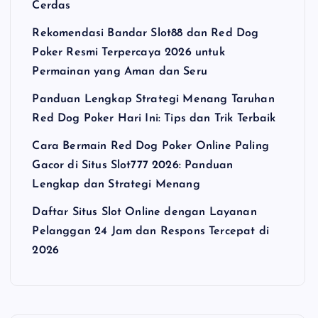
Cerdas
Rekomendasi Bandar Slot88 dan Red Dog
Poker Resmi Terpercaya 2026 untuk
Permainan yang Aman dan Seru
Panduan Lengkap Strategi Menang Taruhan
Red Dog Poker Hari Ini: Tips dan Trik Terbaik
Cara Bermain Red Dog Poker Online Paling
Gacor di Situs Slot777 2026: Panduan
Lengkap dan Strategi Menang
Daftar Situs Slot Online dengan Layanan
Pelanggan 24 Jam dan Respons Tercepat di
2026