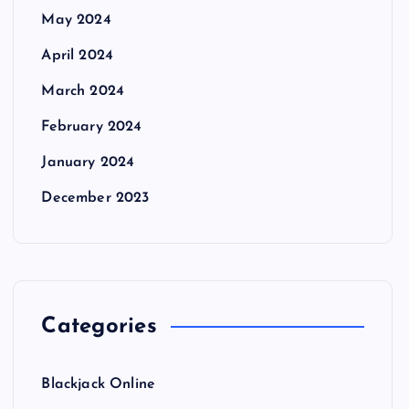
May 2024
April 2024
March 2024
February 2024
January 2024
December 2023
Categories
Blackjack Online